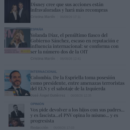
Disney cree que sus acciones están
infravaloradas y hará más recompras
Cristina Martín
06/08/26 17:11
ESPAÑA
Yolanda Díaz, el penúltimo fiasco del
Gobierno Sánchez, escaso en reputación e
influencia internacional: se conforma con
ser la número dos de la OIT
Cristina Martín
06/08/26 12:41
INTERNACIONAL
Colombia. De la Espriella toma posesión
como presidente, entre amenazas terroristas
del ELN y el sabotaje de la Izquierda
José Ángel Gutiérrez
06/08/26 12:35
OPINIÓN
Vox pide devolver a los hijos con sus padres...
y es fascista...el PNV opina lo mismo... y es
progresista
Redacción
06/08/26 17:03