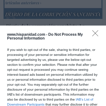
Artículos anteriores
DIARIO DE LA CORRUPCIÓN SANCHISTA
Diario de la corrupción sanchista. La
Audiencia Nacional prorroga seis meses la
www.hispanidad.com -
Do Not Process My
investigación del caso Koldo, ante el
Personal Information
ingente material incautado por la UCO
If you wish to opt-out of the sale, sharing to third parties, or
por Redacción
processing of your personal or sensitive information for
Artículos anteriores
targeted advertising by us, please use the below opt-out
section to confirm your selection. Please note that after your
Opinión
opt-out request is processed you may continue seeing
interest-based ads based on personal information utilized by
Enormes minucias
us or personal information disclosed to third parties prior to
your opt-out. You may separately opt-out of the further
por Eulogio López
disclosure of your personal information by third parties on the
IAB’s list of downstream participants. This information may
also be disclosed by us to third parties on the
IAB’s List of
Downstream Participants
that may further disclose it to other