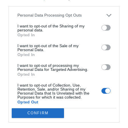
third parties.
Personal Data Processing Opt Outs
I want to opt-out of the Sharing of my
personal data.
Opted In
I want to opt-out of the Sale of my
Personal Data.
El IBEX 35 cerró la sesión del miércoles en
Opted In
los 20.057 puntos, un nuevo récord
Eulogio López
I want to opt-out of processing my
Personal Data for Targeted Advertising.
Opted In
Ceuta. Nuestra Señora de África:
convertir al musulmán
I want to opt-out of Collection, Use,
Retention, Sale, and/or Sharing of my
Eulogio López
Personal Data that Is Unrelated with the
Purposes for which it was collected.
Opted Out
No perdamos el norte: la
emigración es mala
CONFIRM
Eulogio López