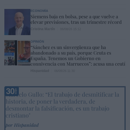
ECONOMÍA
Siemens baja en bolsa, pese a que vuelve a
elevar previsiones, tras un trimestre récord
Cristina Martín
06/08/26 15:12
OPINIÓN
“Sánchez es un sinvergüenza que ha
abandonado a su país, porque Ceuta es
España. Tenemos un Gobierno en
connivencia con Marruecos”: acusa una ceutí
Hispanidad
06/08/26 11:30
Marcelo Gullo: “El trabajo de desmitificar la
historia, de poner la verdadera, de
desmontar la falsificación, es un trabajo
cristiano"
por Hispanidad