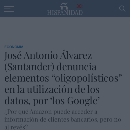
Educación
Entrevistas
PP
SANTANDER
R
30
ECONOMÍA
José Antonio Álvarez
(Santander) denuncia
elementos “oligopolísticos”
en la utilización de los
datos, por ‘los Google’
¿Por qué Amazon puede acceder a
información de clientes bancarios, pero no
al revés?