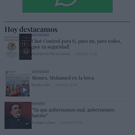
Hoy destacamos
SOCIEDAD
Chat Control para ti, para mí, para todos,
¡por tu seguridad!
Humberto Pérez-Tomé
08/08/26 06:00
SOCIEDAD
Memes. Mohamed en la boya
Redacción
08/08/26 06:00
ESPAÑA
“Ya que gobernamos mal, gobernemos
barato”
Eulogio López
08/08/26 06:00