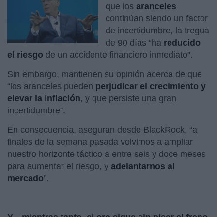
que los
aranceles
continúan siendo un factor
de incertidumbre, la tregua
de 90 días “ha
reducido
el riesgo
de un accidente financiero inmediato”.
Sin embargo, mantienen su opinión acerca de que
“los aranceles pueden
perjudicar el crecimiento y
elevar la inflación
, y que persiste una gran
incertidumbre".
En consecuencia, aseguran desde BlackRock, “a
finales de la semana pasada volvimos a ampliar
nuestro horizonte táctico a entre seis y doce meses
para aumentar el riesgo, y
adelantarnos al
mercado
”.
Y…mientras tanto, el oro sigue sin pisar el freno