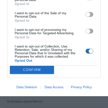
Opted In
I want to opt-out of the Sale of my
Personal Data.
Marcelo Gullo: “El trabajo de desmitificar la
Opted In
historia, de poner la verdadera, de
desmontar la falsificación, es un trabajo
I want to opt-out of processing my
Personal Data for Targeted Advertising.
cristiano"
Opted In
por Hispanidad
I want to opt-out of Collection, Use,
Retention, Sale, and/or Sharing of my
Artículos anteriores
Personal Data that Is Unrelated with the
Purposes for which it was collected.
Opted Out
DIARIO DE LA CORRUPCIÓN SANCHISTA
CONFIRM
Diario de la corrupción sanchista. Hazte
Oír se manifiesta delante de La Mareta:
“Pedro Sánchez es un criminal”
Data Deletion
Data Access
Privacy Policy
por Redacción
Artículos anteriores