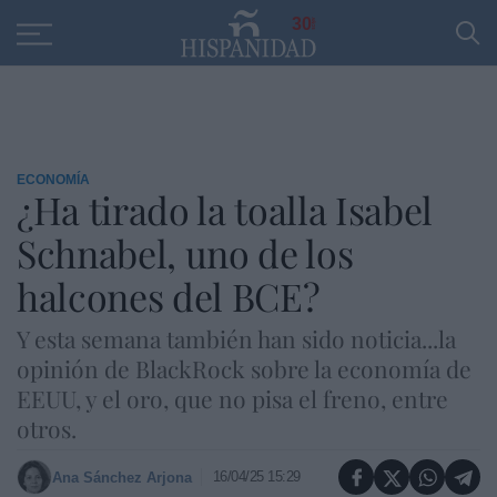
Educación
Entrevistas
PP
SANTANDER
R
30
ECONOMÍA
¿Ha tirado la toalla Isabel
Schnabel, uno de los
halcones del BCE?
Y esta semana también han sido noticia...la
opinión de BlackRock sobre la economía de
EEUU, y el oro, que no pisa el freno, entre
otros.
16/04/25 15:29
Ana Sánchez Arjona