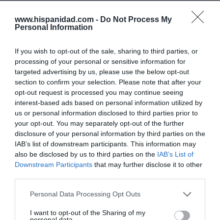
SOCIEDAD
La batalla no es solo “híbrida” ni
www.hispanidad.com -
Do Not Process My
“biopolítica”, sino espiritual... y la ganará la
Personal Information
Virgen
Gabriel Galdón
08/08/26 06:00
If you wish to opt-out of the sale, sharing to third parties, or
processing of your personal or sensitive information for
SOCIEDAD
targeted advertising by us, please use the below opt-out
Eslovaquia no admite el gaymonio...
bendecido en otros miembros de la Unión
section to confirm your selection. Please note that after your
Europea
opt-out request is processed you may continue seeing
interest-based ads based on personal information utilized by
Eulogio López
08/08/26 06:00
us or personal information disclosed to third parties prior to
your opt-out. You may separately opt-out of the further
ECONOMÍA
disclosure of your personal information by third parties on the
Seamos más responsables: no siempre el
banco tiene la culpa
IAB’s list of downstream participants. This information may
also be disclosed by us to third parties on the
IAB’s List of
Eulogio López
08/08/26 06:00
Downstream Participants
that may further disclose it to other
third parties.
INTERNACIONAL
La bomba de Hiroshima no perseguía a
Personal Data Processing Opt Outs
Occidente, la de Nagasaki sí: era la ciudad
católica del Japón
I want to opt-out of the Sharing of my
Eulogio López
08/08/26 06:00
personal data.