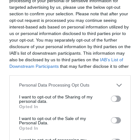
processing of your personal or sensitive information for
ECONOMÍA
targeted advertising by us, please use the below opt-out
Seamos más responsables: no siempre el
section to confirm your selection. Please note that after your
banco tiene la culpa
opt-out request is processed you may continue seeing
Eulogio López
08/08/26 06:00
interest-based ads based on personal information utilized by
us or personal information disclosed to third parties prior to
INTERNACIONAL
your opt-out. You may separately opt-out of the further
La bomba de Hiroshima no perseguía a
disclosure of your personal information by third parties on the
Occidente, la de Nagasaki sí: era la ciudad
IAB’s list of downstream participants. This information may
católica del Japón
also be disclosed by us to third parties on the
IAB’s List of
Eulogio López
08/08/26 06:00
Downstream Participants
that may further disclose it to other
third parties.
Personal Data Processing Opt Outs
Marcelo Gullo: “El trabajo de desmitificar la
historia, de poner la verdadera, de
I want to opt-out of the Sharing of my
desmontar la falsificación, es un trabajo
personal data.
Opted In
cristiano"
I want to opt-out of the Sale of my
por Hispanidad
Personal Data.
Opted In
Artículos anteriores
I want to opt-out of processing my