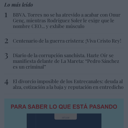
Lo más leído
BBVA. Torres no se ha atrevido a acabar con Onur
Genç, mientras Rodríguez Soler le exige que le
nombre CEO... y exhibe músculo
Centenario de la guerra cristera: ¡Viva Cristo Rey!
Diario de la corrupción sanchista. Hazte Oír se
manifiesta delante de La Mareta: “Pedro Sánchez
es un criminal”
El divorcio imposible de los Entrecanales: deuda al
alza, cotización a la baja y reputación en entredicho