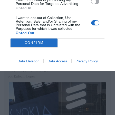
DIARIO DE LA CORRUPCIÓN SANCHISTA
Personal Data for Targeted Advertising.
Opted In
Diario de la corrupción sanchista. Hazte
I want to opt-out of Collection, Use,
Oír se manifiesta delante de La Mareta:
Retention, Sale, and/or Sharing of my
Personal Data that Is Unrelated with the
“Pedro Sánchez es un criminal”
Purposes for which it was collected.
Opted Out
por Redacción
CONFIRM
Artículos anteriores
Opinión
Data Deletion
Data Access
Privacy Policy
Enormes minucias
por Eulogio López