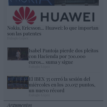
Nokia, Ericsson... Huawei: lo que importan
son las patentes
Eulogio López
Isabel Pantoja pierde dos pleitos
con Hacienda por 700.000
euros... suma y sigue
Eulogio López
El IBEX 35 cerró la sesión del
miércoles en los 20.057 puntos,
un nuevo récord
Eulogio López
Argumentos