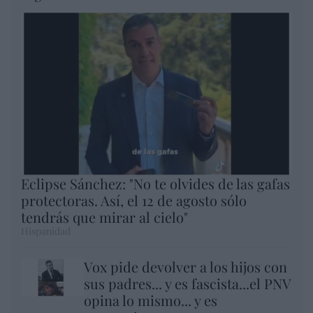
Eclipse Sánchez: "No te olvides de las gafas
protectoras. Así, el 12 de agosto sólo
tendrás que mirar al cielo"
Hispanidad
Vox pide devolver a los hijos con
sus padres... y es fascista...el PNV
opina lo mismo... y es