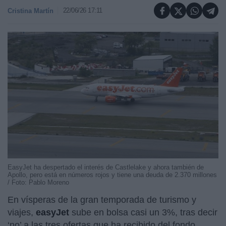
22/06/26 17:11
Cristina Martín
EasyJet ha despertado el interés de Castlelake y ahora también de
Apollo, pero está en números rojos y tiene una deuda de 2.370 millones
/ Foto: Pablo Moreno
En vísperas de la gran temporada de turismo y
viajes,
easyJet
sube en bolsa casi un 3%, tras decir
‘no’ a las tres ofertas que ha recibido del fondo