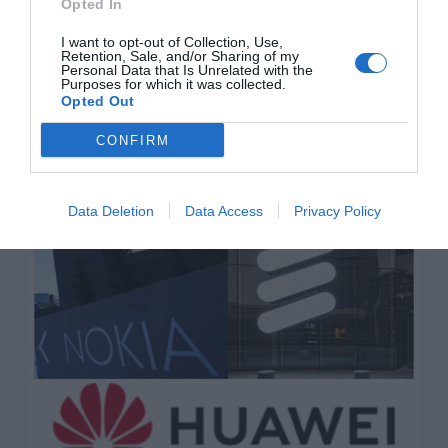
Opted In
“Pedro Sánchez es un criminal”
I want to opt-out of Collection, Use,
por Redacción
Retention, Sale, and/or Sharing of my
Personal Data that Is Unrelated with the
Artículos anteriores
Purposes for which it was collected.
Opted Out
Opinión
CONFIRM
Enormes minucias
por Eulogio López
Data Deletion
Data Access
Privacy Policy