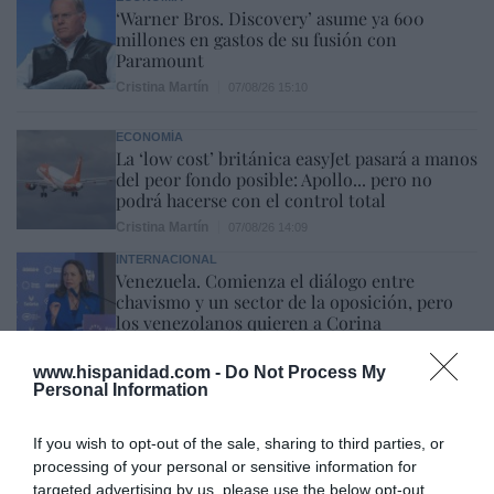
‘Warner Bros. Discovery’ asume ya 600
millones en gastos de su fusión con
Paramount
Cristina Martín
07/08/26 15:10
ECONOMÍA
La ‘low cost’ británica easyJet pasará a manos
del peor fondo posible: Apollo... pero no
podrá hacerse con el control total
Cristina Martín
07/08/26 14:09
INTERNACIONAL
Venezuela. Comienza el diálogo entre
chavismo y un sector de la oposición, pero
los venezolanos quieren a Corina
José Ángel Gutiérrez
07/08/26 11:46
www.hispanidad.com -
Do Not Process My
Personal Information
ECONOMÍA
El ‘gran’ logro del ministro Puente: los
usuarios de tren de alta velocidad caen un
If you wish to opt-out of the sale, sharing to third parties, or
15,5% hasta junio
processing of your personal or sensitive information for
targeted advertising by us, please use the below opt-out
Cristina Martín
07/08/26 12:37