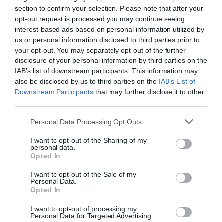
section to confirm your selection. Please note that after your
SOCIEDAD
opt-out request is processed you may continue seeing
Ataque cristianófobo en la muy ‘woke’ ciudad
interest-based ads based on personal information utilized by
de Nueva York: destrozan una imagen de la
Virgen María
us or personal information disclosed to third parties prior to
your opt-out. You may separately opt-out of the further
Redacción
07/08/26 11:46
disclosure of your personal information by third parties on the
IAB’s list of downstream participants. This information may
also be disclosed by us to third parties on the
IAB’s List of
Marcelo Gullo: “El trabajo de desmitificar la
Downstream Participants
that may further disclose it to other
historia, de poner la verdadera, de
third parties.
desmontar la falsificación, es un trabajo
Personal Data Processing Opt Outs
cristiano"
I want to opt-out of the Sharing of my
por Hispanidad
personal data.
Opted In
Artículos anteriores
I want to opt-out of the Sale of my
DIARIO DE LA CORRUPCIÓN SANCHISTA
Personal Data.
Opted In
Diario de la corrupción sanchista. Hazte
I want to opt-out of processing my
Personal Data for Targeted Advertising.
Oír se manifiesta delante de La Mareta: