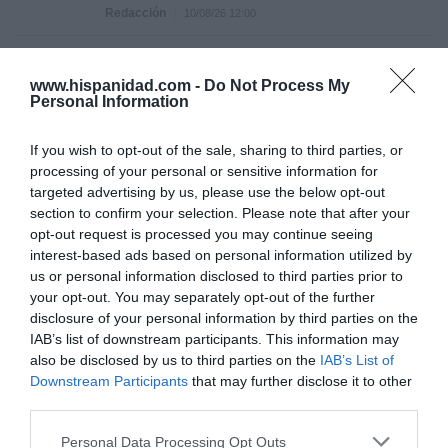
Redacción
10/08/26 12:00
ESPAÑA
Encuestas. El PSOE aguanta por encima de
www.hispanidad.com -
Do Not Process My
los 100 escaños a pesar de la invasión de
Personal Information
Ceuta
José Ángel Gutiérrez
10/08/26 11:02
If you wish to opt-out of the sale, sharing to third parties, or
ESPAÑA
processing of your personal or sensitive information for
Los ceutíes piden a los españoles que les
targeted advertising by us, please use the below opt-out
ayudemos, mientras el presidente del
section to confirm your selection. Please note that after your
Gobierno tuitea desde La Mareta
opt-out request is processed you may continue seeing
Eulogio López
10/08/26 08:35
interest-based ads based on personal information utilized by
us or personal information disclosed to third parties prior to
your opt-out. You may separately opt-out of the further
disclosure of your personal information by third parties on the
Marcelo Gullo: “El trabajo de desmitificar la
IAB’s list of downstream participants. This information may
historia, de poner la verdadera, de
also be disclosed by us to third parties on the
IAB’s List of
desmontar la falsificación, es un trabajo
Downstream Participants
that may further disclose it to other
cristiano"
third parties.
por Hispanidad
Personal Data Processing Opt Outs