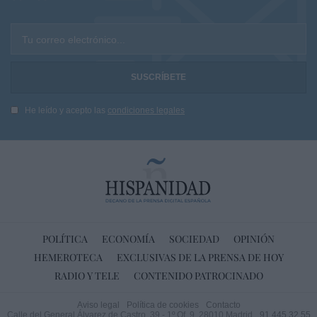
Tu correo electrónico...
He leído y acepto las
condiciones legales
POLÍTICA
ECONOMÍA
SOCIEDAD
OPINIÓN
HEMEROTECA
EXCLUSIVAS DE LA PRENSA DE HOY
RADIO Y TELE
CONTENIDO PATROCINADO
Aviso legal
Política de cookies
Contacto
Calle del General Álvarez de Castro, 39 - 1º Of. 9. 28010 Madrid
91 445 32 55