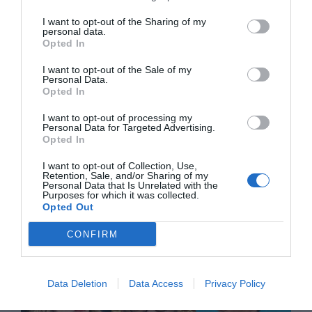
Artículos anteriores
I want to opt-out of the Sharing of my
personal data.
DIARIO DE LA CORRUPCIÓN SANCHISTA
Opted In
I want to opt-out of the Sale of my
Diario de la corrupción sanchista. Hazte
Personal Data.
Opted In
Oír se manifiesta delante de La Mareta:
“Pedro Sánchez es un criminal”
I want to opt-out of processing my
Personal Data for Targeted Advertising.
por Redacción
Opted In
Artículos anteriores
I want to opt-out of Collection, Use,
Retention, Sale, and/or Sharing of my
Personal Data that Is Unrelated with the
Opinión
Purposes for which it was collected.
Opted Out
Enormes minucias
CONFIRM
por Pablo Ferrer
Data Deletion
Data Access
Privacy Policy