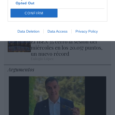
Opted Out
Isabel Pantoja pierde dos pleitos
CONFIRM
con Hacienda por 700.000
euros... suma y sigue
Eulogio López
Data Deletion
Data Access
Privacy Policy
El IBEX 35 cerró la sesión del
miércoles en los 20.057 puntos,
un nuevo récord
Eulogio López
Argumentos