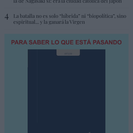
la de Nagasaki sí: era la ciudad católica del Japón
La batalla no es solo “híbrida” ni “biopolítica”, sino
espiritual... y la ganará la Virgen