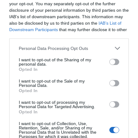
Artículos anteriores
your opt-out. You may separately opt-out of the further
disclosure of your personal information by third parties on the
Opinión
IAB’s list of downstream participants. This information may
also be disclosed by us to third parties on the
IAB’s List of
Enormes minucias
Downstream Participants
that may further disclose it to other
third parties.
por Eulogio López
Personal Data Processing Opt Outs
I want to opt-out of the Sharing of my
personal data.
Opted In
I want to opt-out of the Sale of my
Personal Data.
Opted In
I want to opt-out of processing my
Personal Data for Targeted Advertising.
Opted In
Nokia, Ericsson... Huawei: lo que importan
I want to opt-out of Collection, Use,
son las patentes
Retention, Sale, and/or Sharing of my
Personal Data that Is Unrelated with the
Eulogio López
Purposes for which it was collected.