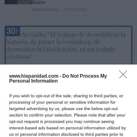
Biden
Ignacio Aguirre
09/08/26 06:00
Marcelo Gullo: “El trabajo de desmitificar la
historia, de poner la verdadera, de
desmontar la falsificación, es un trabajo
cristiano"
por Hispanidad
Artículos anteriores
www.hispanidad.com -
Do Not Process My
Personal Information
DIARIO DE LA CORRUPCIÓN SANCHISTA
If you wish to opt-out of the sale, sharing to third parties, or
processing of your personal or sensitive information for
Diario de la corrupción sanchista. Hazte
targeted advertising by us, please use the below opt-out
Oír se manifiesta delante de La Mareta:
section to confirm your selection. Please note that after your
“Pedro Sánchez es un criminal”
opt-out request is processed you may continue seeing
interest-based ads based on personal information utilized by
por Redacción
us or personal information disclosed to third parties prior to