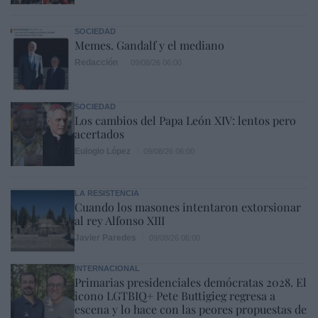
SOCIEDAD
Memes. Gandalf y el mediano
Redacción
09/08/26 06:00
SOCIEDAD
Los cambios del Papa León XIV: lentos pero
acertados
Eulogio López
09/08/26 06:00
LA RESISTENCIA
Cuando los masones intentaron extorsionar
al rey Alfonso XIII
Javier Paredes
09/08/26 06:00
INTERNACIONAL
Primarias presidenciales demócratas 2028. El
icono LGTBIQ+ Pete Buttigieg regresa a
escena y lo hace con las peores propuestas de