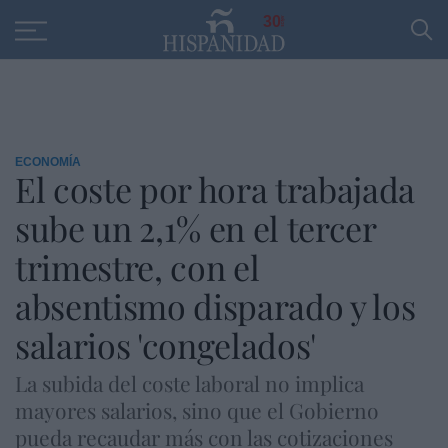
Educación
Entrevistas
PP
SANTANDER
R
30
ECONOMÍA
El coste por hora trabajada
sube un 2,1% en el tercer
trimestre, con el
absentismo disparado y los
salarios 'congelados'
La subida del coste laboral no implica
mayores salarios, sino que el Gobierno
pueda recaudar más con las cotizaciones