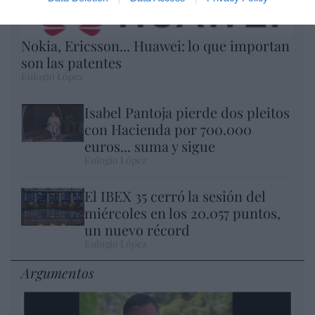
Nokia, Ericsson... Huawei: lo que importan
son las patentes
Eulogio López
Isabel Pantoja pierde dos pleitos
con Hacienda por 700.000
euros... suma y sigue
Eulogio López
El IBEX 35 cerró la sesión del
miércoles en los 20.057 puntos,
un nuevo récord
Eulogio López
Argumentos