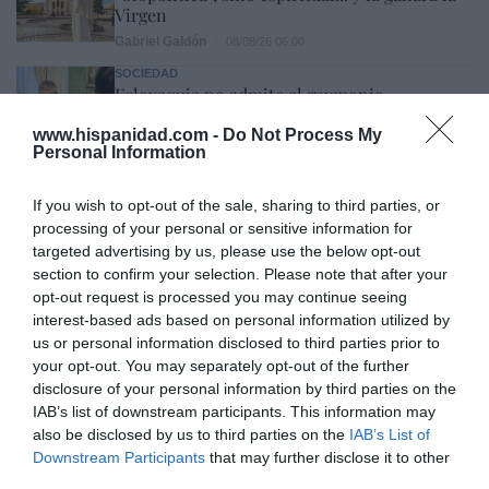
Virgen
Gabriel Galdón
08/08/26 06:00
SOCIEDAD
Eslovaquia no admite el gaymonio...
bendecido en otros miembros de la Unión
Europea
www.hispanidad.com -
Do Not Process My
Personal Information
Eulogio López
08/08/26 06:00
If you wish to opt-out of the sale, sharing to third parties, or
processing of your personal or sensitive information for
Marcelo Gullo: “El trabajo de desmitificar la
targeted advertising by us, please use the below opt-out
historia, de poner la verdadera, de
section to confirm your selection. Please note that after your
desmontar la falsificación, es un trabajo
opt-out request is processed you may continue seeing
interest-based ads based on personal information utilized by
cristiano"
us or personal information disclosed to third parties prior to
por Hispanidad
your opt-out. You may separately opt-out of the further
disclosure of your personal information by third parties on the
Artículos anteriores
IAB’s list of downstream participants. This information may
also be disclosed by us to third parties on the
IAB’s List of
DIARIO DE LA CORRUPCIÓN SANCHISTA
Downstream Participants
that may further disclose it to other
third parties.