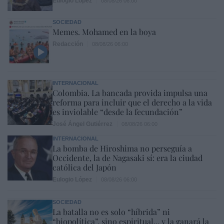
Eulogio López
08/08/26 06:00
SOCIEDAD
Memes. Mohamed en la boya
Redacción
08/08/26 06:00
INTERNACIONAL
Colombia. La bancada provida impulsa una
reforma para incluir que el derecho a la vida
es inviolable “desde la fecundación”
José Ángel Gutiérrez
08/08/26 06:00
INTERNACIONAL
La bomba de Hiroshima no perseguía a
Occidente, la de Nagasaki sí: era la ciudad
católica del Japón
Eulogio López
08/08/26 06:00
SOCIEDAD
La batalla no es solo “híbrida” ni
“biopolítica”, sino espiritual... y la ganará la