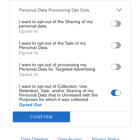
Diario de la corrupción sanchista. Hazte
Oír se manifiesta delante de La Mareta:
Personal Data Processing Opt Outs
“Pedro Sánchez es un criminal”
I want to opt-out of the Sharing of my
personal data.
por Redacción
Opted In
Artículos anteriores
I want to opt-out of the Sale of my
Personal Data.
Opinión
Opted In
I want to opt-out of processing my
Enormes minucias
Personal Data for Targeted Advertising.
Opted In
por Eulogio López
I want to opt-out of Collection, Use,
Retention, Sale, and/or Sharing of my
Personal Data that Is Unrelated with the
Purposes for which it was collected.
Opted Out
CONFIRM
Data Deletion
Data Access
Privacy Policy