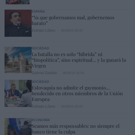
ESPAÑA
“Ya que gobernamos mal, gobernemos
barato”
Eulogio López
08/08/26 06:00
SOCIEDAD
La batalla no es solo “híbrida” ni
“biopolítica”, sino espiritual... y la ganará la
Virgen
Gabriel Galdón
08/08/26 06:00
SOCIEDAD
Eslovaquia no admite el gaymonio...
bendecido en otros miembros de la Unión
Europea
Eulogio López
08/08/26 06:00
ECONOMÍA
Seamos más responsables: no siempre el
banco tiene la culpa