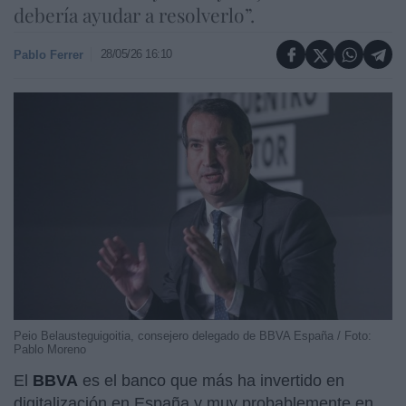
debería ayudar a resolverlo”.
28/05/26 16:10
Pablo Ferrer
Peio Belausteguigoitia, consejero delegado de BBVA España / Foto:
Pablo Moreno
El
BBVA
es el banco que más ha invertido en
digitalización en España y muy probablemente en