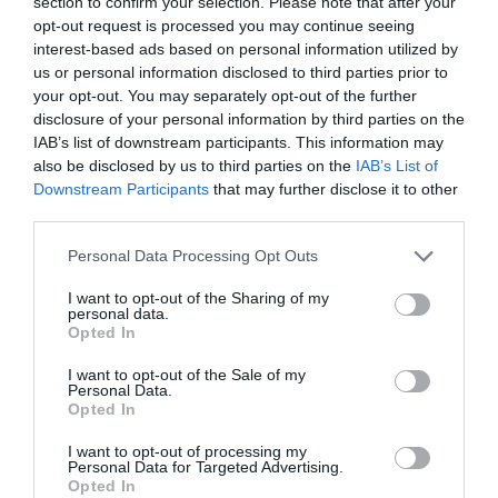
Diario de la corrupción sanchista. Hazte
section to confirm your selection. Please note that after your
Oír se manifiesta delante de La Mareta:
opt-out request is processed you may continue seeing
interest-based ads based on personal information utilized by
“Pedro Sánchez es un criminal”
us or personal information disclosed to third parties prior to
por Redacción
your opt-out. You may separately opt-out of the further
disclosure of your personal information by third parties on the
Artículos anteriores
IAB’s list of downstream participants. This information may
also be disclosed by us to third parties on the
IAB’s List of
Opinión
Downstream Participants
that may further disclose it to other
third parties.
Enormes minucias
Personal Data Processing Opt Outs
por Eulogio López
I want to opt-out of the Sharing of my
personal data.
Opted In
I want to opt-out of the Sale of my
Personal Data.
Opted In
I want to opt-out of processing my
Personal Data for Targeted Advertising.
Opted In