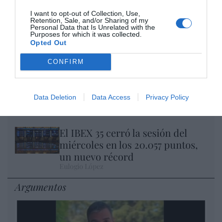
I want to opt-out of Collection, Use,
Retention, Sale, and/or Sharing of my
Nokia, Ericsson... Huawei: lo que importan
Personal Data that Is Unrelated with the
Purposes for which it was collected.
son las patentes
Opted Out
Eulogio López
CONFIRM
Isabel Pantoja pierde dos pleitos
con Hacienda por 700.000
euros... suma y sigue
Data Deletion
Data Access
Privacy Policy
Eulogio López
El IBEX 35 cerró la sesión del
miércoles en los 20.057 puntos,
un nuevo récord
Eulogio López
Argumentos