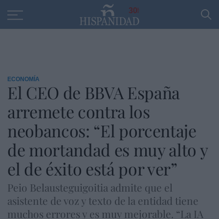
Educación
Entrevistas
PP
SANTANDER
R
30
ECONOMÍA
El CEO de BBVA España
arremete contra los
neobancos: “El porcentaje
de mortandad es muy alto y
el de éxito está por ver”
Peio Belausteguigoitia admite que el
asistente de voz y texto de la entidad tiene
muchos errores y es muy mejorable. “La IA