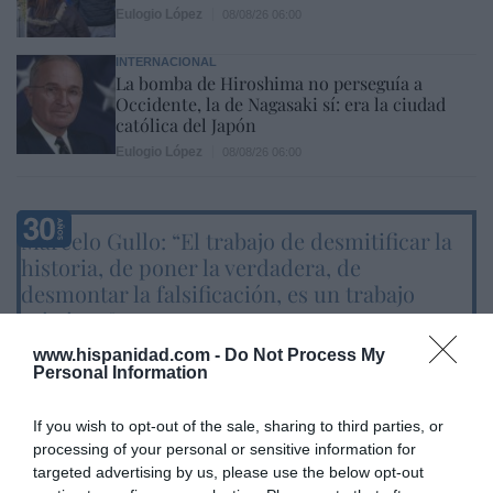
Eulogio López
08/08/26 06:00
INTERNACIONAL
La bomba de Hiroshima no perseguía a
Occidente, la de Nagasaki sí: era la ciudad
católica del Japón
Eulogio López
08/08/26 06:00
Marcelo Gullo: “El trabajo de desmitificar la
historia, de poner la verdadera, de
desmontar la falsificación, es un trabajo
cristiano"
por Hispanidad
www.hispanidad.com -
Do Not Process My
Personal Information
Artículos anteriores
If you wish to opt-out of the sale, sharing to third parties, or
DIARIO DE LA CORRUPCIÓN SANCHISTA
processing of your personal or sensitive information for
targeted advertising by us, please use the below opt-out