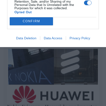
Retention, Sale, and/or Sharing of my
Personal Data that Is Unrelated with the
por Redacción
Purposes for which it was collected.
Opted Out
Artículos anteriores
CONFIRM
Opinión
Enormes minucias
Data Deletion
Data Access
Privacy Policy
por Eulogio López