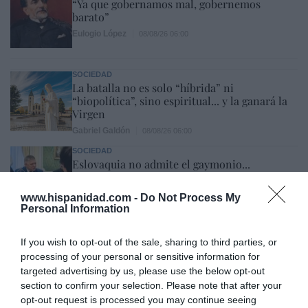
“Ya que gobernamos mal, gobernemos
barato”
Eulogio López
08/08/26 06:00
SOCIEDAD
La batalla no es solo “híbrida” ni
“biopolítica”, sino espiritual... y la ganará la
Virgen
Gabriel Galdón
08/08/26 06:00
SOCIEDAD
Eslovaquia no admite el gaymonio...
bendecido en otros miembros de la Unión
Europea
www.hispanidad.com -
Do Not Process My
Eulogio López
Personal Information
08/08/26 06:00
ECONOMÍA
If you wish to opt-out of the sale, sharing to third parties, or
Seamos más responsables: no siempre el
processing of your personal or sensitive information for
banco tiene la culpa
targeted advertising by us, please use the below opt-out
Eulogio López
08/08/26 06:00
section to confirm your selection. Please note that after your
opt-out request is processed you may continue seeing