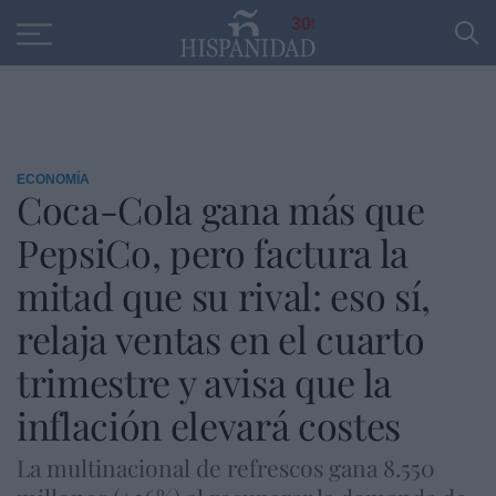
Educación
Entrevistas
PP
SANTANDER
R
30
ECONOMÍA
Coca-Cola gana más que
PepsiCo, pero factura la
mitad que su rival: eso sí,
relaja ventas en el cuarto
trimestre y avisa que la
inflación elevará costes
La multinacional de refrescos gana 8.550