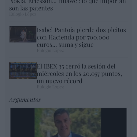
Nokia, Ericsson... Huawei: lo que importan
son las patentes
Eulogio López
Isabel Pantoja pierde dos pleitos
con Hacienda por 700.000
euros... suma y sigue
Eulogio López
El IBEX 35 cerró la sesión del
miércoles en los 20.057 puntos,
un nuevo récord
Eulogio López
Argumentos