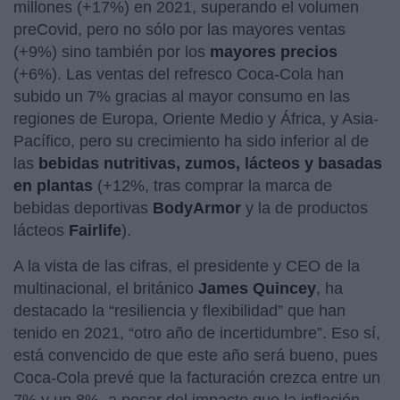
millones (+17%) en 2021, superando el volumen
preCovid, pero no sólo por las mayores ventas
(+9%) sino también por los
mayores precios
(+6%). Las ventas del refresco Coca-Cola han
subido un 7% gracias al mayor consumo en las
regiones de Europa, Oriente Medio y África, y Asia-
Pacífico, pero su crecimiento ha sido inferior al de
las
bebidas nutritivas, zumos, lácteos y basadas
en plantas
(+12%, tras comprar la marca de
bebidas deportivas
BodyArmor
y la de productos
lácteos
Fairlife
).
A la vista de las cifras, el presidente y CEO de la
multinacional, el británico
James Quincey
, ha
destacado la “resiliencia y flexibilidad” que han
tenido en 2021, “otro año de incertidumbre”. Eso sí,
está convencido de que este año será bueno, pues
Coca-Cola prevé que la facturación crezca entre un
7% y un 8%, a pesar del impacto que la inflación