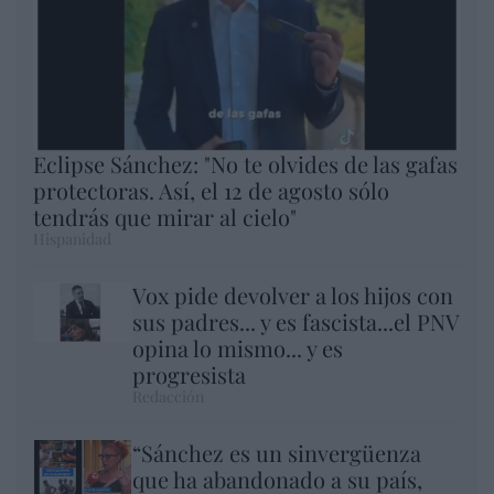
Eclipse Sánchez: "No te olvides de las gafas
protectoras. Así, el 12 de agosto sólo
tendrás que mirar al cielo"
Hispanidad
Vox pide devolver a los hijos con
sus padres... y es fascista...el PNV
opina lo mismo... y es
progresista
Redacción
“Sánchez es un sinvergüenza
que ha abandonado a su país,