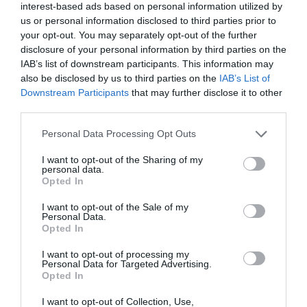
INTERNACIONAL
interest-based ads based on personal information utilized by
La bomba de Hiroshima no perseguía a
us or personal information disclosed to third parties prior to
Occidente, la de Nagasaki sí: era la ciudad
your opt-out. You may separately opt-out of the further
católica del Japón
disclosure of your personal information by third parties on the
Eulogio López
08/08/26 06:00
IAB’s list of downstream participants. This information may
also be disclosed by us to third parties on the
IAB’s List of
Downstream Participants
that may further disclose it to other
third parties.
Marcelo Gullo: “El trabajo de desmitificar la
historia, de poner la verdadera, de
Personal Data Processing Opt Outs
desmontar la falsificación, es un trabajo
cristiano"
I want to opt-out of the Sharing of my
personal data.
Opted In
por Hispanidad
Artículos anteriores
I want to opt-out of the Sale of my
Personal Data.
Opted In
DIARIO DE LA CORRUPCIÓN SANCHISTA
I want to opt-out of processing my
Personal Data for Targeted Advertising.
Diario de la corrupción sanchista. Hazte
Opted In
Oír se manifiesta delante de La Mareta:
I want to opt-out of Collection, Use,
“Pedro Sánchez es un criminal”