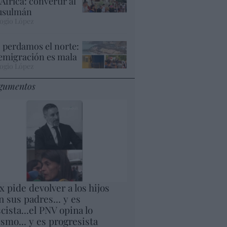
 África: convertir al
sulmán
ogio López
 perdamos el norte:
 emigración es mala
ogio López
gumentos
x pide devolver a los hijos
n sus padres... y es
scista...el PNV opina lo
smo... y es progresista