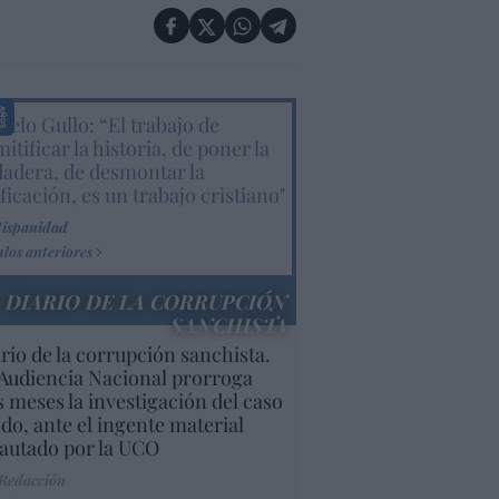
elo Gullo: “El trabajo de
itificar la historia, de poner la
dadera, de desmontar la
ificación, es un trabajo cristiano"
Hispanidad
ulos anteriores
DIARIO DE LA CORRUPCIÓN
SANCHISTA
rio de la corrupción sanchista.
Audiencia Nacional prorroga
s meses la investigación del caso
do, ante el ingente material
autado por la UCO
 Redacción