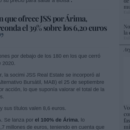
de
ó su precio para saltar a Bolsa
.
mu
Eul
ón que ofrece JSS por Árima,
eonda el 39
%
sobre los 6,20 euros
No
la
Eul
Ar
ones por debajo de los 180 en los que cerró
e 2020.
r, la socimi JSS Real Estate se incorporó al
ternativo Bursátil, MAB) el 25 de septiembre
r acción, lo que suponía valorar el total de la
s.
Vo
y sus títulos valen 8,6 euros.
co
fa
A. Se lanza por
el 100% de Árima
, lo
mi
7 millones de euros, teniendo en cuenta que