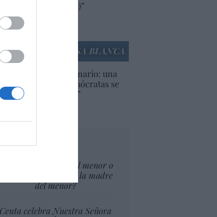
ricanas (y europeas)”
Ana Sánchez Arjona
culos anteriores
LA CASA BLANCA
U. Inquietante escenario: una
cera parte de los demócratas se
ine como “socialista”
Ignacio Aguirre
culos anteriores
tas al director
¿El Superior interés el menor o
el superior interés de la madre
del menor?
Ceuta celebra Nuestra Señora