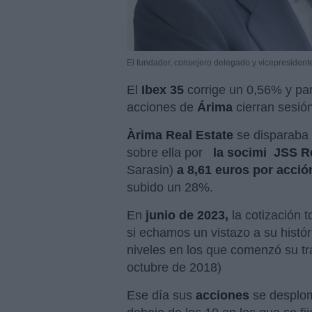
El fundador, consejero delegado y vicepresident
El
Ibex 35
corrige un 0,56% y pa
acciones de
Árima
cierran sesión
Àrima Real Estate
se disparaba 
sobre ella por
la socimi JSS R
Sarasin)
a 8,61 euros por acció
subido un 28%.
En
junio de 2023,
la cotización
si echamos un vistazo a su histó
niveles en los que comenzó su tr
octubre de 2018)
Ese día sus
acciones
se desplom