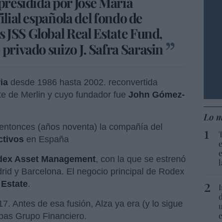
 presidida por José María
ilial española del fondo de
 JSS Global Real Estate Fund,
 privado suizo
J. Safra Sarasin
ia
desde 1986 hasta 2002. reconvertida
te de Merlin y cuyo fundador fue
John Gómez-
Lo m
entonces (años noventa) la compañía del
ctivos
en España
ex Asset Management
, con la que se estrenó
rid y Barcelona. El negocio principal de Rodex
 Estate
.
7. Antes de esa fusión, Alza ya era (y lo sigue
rbas Grupo Financiero.