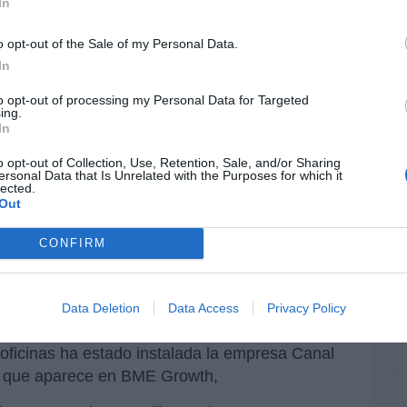
In
ame
 luxemburgués JSS Global Real Estate Fund,
suizo
J. Safra Sarasin.
J. Safra Sasarin es una
por 
o opt-out of the Sale of my Personal Data.
Artí
magnate brasileño, de origen libanés, Joseph
In
to opt-out of processing my Personal Data for Targeted
ing.
In
e fundó, en 2018, Luis Alfonso
EEU
ter
después de que su anterior
o opt-out of Collection, Use, Retention, Sale, and/or Sharing
def
ersonal Data that Is Unrelated with the Purposes for which it
ada por Inmobiliaria Colonial un
lected.
por 
Out
Artí
CONFIRM
Car
ocimi son las sedes centrales de los estudios
nica, Movistar+
, o de la constructora FCC.
Data Deletion
Data Access
Privacy Policy
ne un tercero situado en la calle
Ríos Rosas,
oficinas ha estado instalada la empresa Canal
ón que aparece en BME Growth,