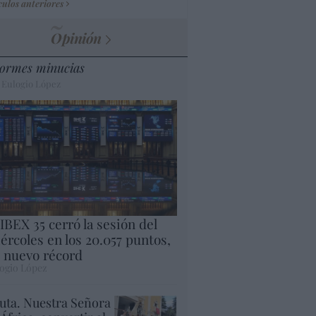
culos anteriores
Opinión
ormes minucias
 Eulogio López
 IBEX 35 cerró la sesión del
ércoles en los 20.057 puntos,
 nuevo récord
ogio López
uta. Nuestra Señora