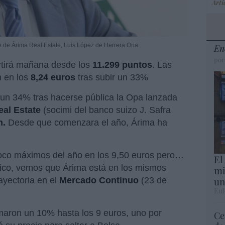
Artí
e de Árima Real Estate, Luis López de Herrera Oria
En
por
rtirá mañana desde los
11.299 puntos
. Las
 en los
8,24 euros
tras subir un 33%
un 34% tras hacerse pública la Opa lanzada
eal Estate
(socimi del banco suizo
J. Safra
n.
Desde que comenzara el año, Árima ha
 toco máximos del año en los 9,50 euros pero…
El
rico, vemos que Árima está en los mismos
mi
un
ayectoria en el
Mercado Continuo
(23 de
Eul
aron un 10% hasta los 9 euros, uno por
Ce