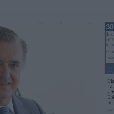
Marc
desm
ver
fals
por 
Artíc
Dia
La 
sei
Kol
inc
por