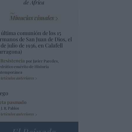
de África
Minucias visuales
 última comunión de los 15
rmanos de San Juan de Dios, el
 de julio de 1936, en Calafell
arragona)
 Resistencia
por Javier Paredes,
edrático emérito de Historia
ntemporánea
Artículos anteriores
ego
eta pasmado
 J. R. Pablos
Artículos anteriores
El Reinado