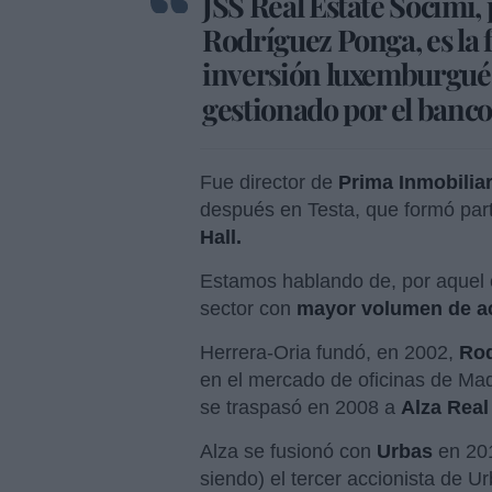
JSS Real Estate Socimi,
Rodríguez Ponga, es la f
inversión luxemburgués
gestionado por el banco
Fue director de
Prima Inmobiliar
después en Testa, que formó par
Hall.
Estamos hablando de, por aquel 
sector con
mayor volumen de a
Herrera-Oria fundó, en 2002,
Rod
en el mercado de oficinas de Mad
se traspasó en 2008 a
Alza Real
Alza se fusionó con
Urbas
en 201
siendo) el tercer accionista de U