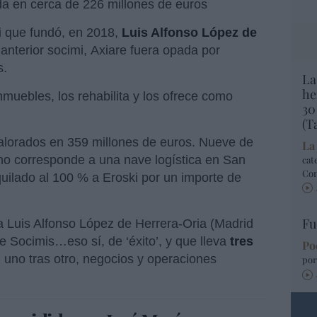
ada en cerca de 226 millones de euros
i que fundó, en 2018,
Luis Alfonso López de
nterior socimi, Axiare fuera opada por
s.
La
he
muebles, los rehabilita y los ofrece como
30
(T
valorados en 359 millones de euros. Nueve de
La
 uno corresponde a una nave logística en San
cat
Co
quilado al 100 % a Eroski por un importe de
Fu
a Luis Alfonso López de Herrera-Oria (Madrid
de Socimis…eso sí, de ‘éxito’, y que lleva
tres
Po
, uno tras otro, negocios y operaciones
por