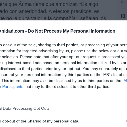
Red
era que Árima tiene que amortizar. “Es algo
o con anterioridad. A efectos prácticos, es
El
e no le quita valor a la compañía”, señalan los
His
anidad.com -
Do Not Process My Personal Information
rece la suiza, supone
una prima que ronda el
Te
re de ayer 15 de mayo.
to opt-out of the sale, sharing to third parties, or processing of your per
RT
formation for targeted advertising by us, please use the below opt-out s
lo
 condición que la opa sea aprobada al menos
r selection. Please note that after your opt-out request is processed y
Ce
Para hacer frente a la operación, JSS realizará
eing interest-based ads based on personal information utilized by us or
li
disclosed to third parties prior to your opt-out. You may separately opt-
di
losure of your personal information by third parties on the IAB’s list of
hu
PA, el pez chico se coma al grande, si
. This information may also be disclosed by us to third parties on the
IA
po
Participants
that may further disclose it to other third parties.
His
Bolsa
de las dos protagonistas, y que, además,
na ampliación de capital.
 Estate tiene un
banco suizo detrás
, J. Safra
l Data Processing Opt Outs
“E
ero que mucha confianza.
pon
o opt-out of the Sharing of my personal data.
pr
da por
José María Rodríguez Ponga
, es la filial