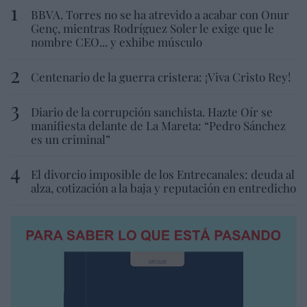
BBVA. Torres no se ha atrevido a acabar con Onur
Genç, mientras Rodríguez Soler le exige que le
nombre CEO... y exhibe músculo
Centenario de la guerra cristera: ¡Viva Cristo Rey!
Diario de la corrupción sanchista. Hazte Oír se
manifiesta delante de La Mareta: “Pedro Sánchez
es un criminal”
El divorcio imposible de los Entrecanales: deuda al
alza, cotización a la baja y reputación en entredicho