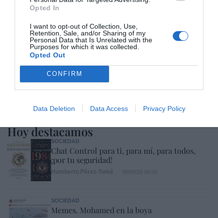
Opted In
I want to opt-out of Collection, Use,
Retention, Sale, and/or Sharing of my
Personal Data that Is Unrelated with the
Purposes for which it was collected.
Opted Out
CONFIRM
Data Deletion
Data Access
Privacy Policy
Hoy destacamos
SOCIEDAD
Chat Control para ti, para mí, para todos,
¡por tu seguridad!
Humberto Pérez-Tomé
08/08/26 06:00
SOCIEDAD
Memes. Mohamed en la boya