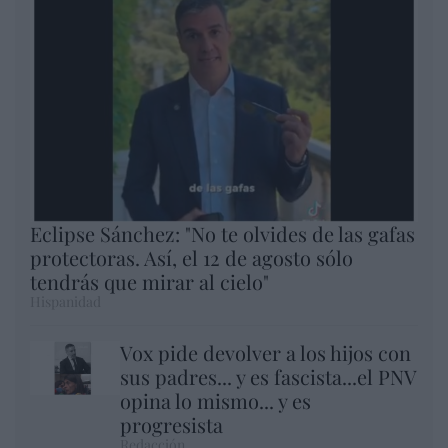
Eclipse Sánchez: "No te olvides de las gafas
protectoras. Así, el 12 de agosto sólo
tendrás que mirar al cielo"
Hispanidad
Vox pide devolver a los hijos con
sus padres... y es fascista...el PNV
opina lo mismo... y es
progresista
Redacción