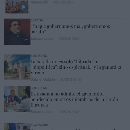
Redacción
08/08/26 06:00
ESPAÑA
“Ya que gobernamos mal, gobernemos
barato”
Eulogio López
08/08/26 06:00
SOCIEDAD
La batalla no es solo “híbrida” ni
“biopolítica”, sino espiritual... y la ganará la
Virgen
Gabriel Galdón
08/08/26 06:00
SOCIEDAD
Eslovaquia no admite el gaymonio...
bendecido en otros miembros de la Unión
Europea
Eulogio López
08/08/26 06:00
ECONOMÍA