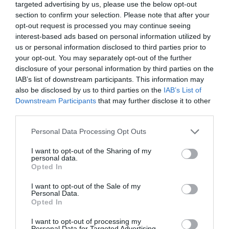
El
STOXX Europe 600 Telecommunications
, el
targeted advertising by us, please use the below opt-out
índice que engloba al sector en Bolsa, sube en lo
section to confirm your selection. Please note that after your
opt-out request is processed you may continue seeing
que va de año cerca de un 11%.
interest-based ads based on personal information utilized by
us or personal information disclosed to third parties prior to
your opt-out. You may separately opt-out of the further
disclosure of your personal information by third parties on the
IAB’s list of downstream participants. This information may
¿Te ha interesado este artículo?
also be disclosed by us to third parties on the
IAB’s List of
Suscríbete a nuestro newsletter y recibe cada dia
Downstream Participants
that may further disclose it to other
en tu correo lo más destacado de Hispanidad
third parties.
Personal Data Processing Opt Outs
Tu correo electrónico...
I want to opt-out of the Sharing of my
personal data.
Opted In
He leído y acepto las
condiciones legales
I want to opt-out of the Sale of my
Personal Data.
Opted In
I want to opt-out of processing my
Personal Data for Targeted Advertising.