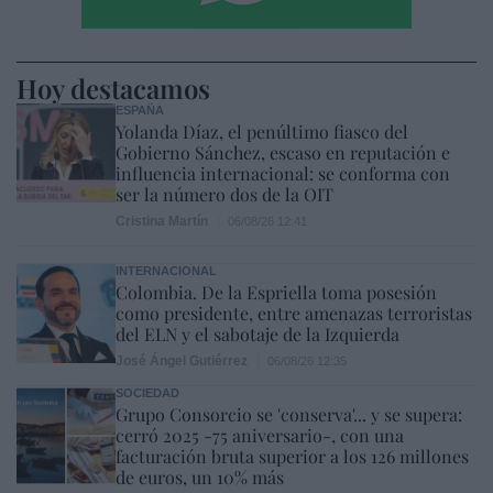
Hoy destacamos
ESPAÑA
Yolanda Díaz, el penúltimo fiasco del
Gobierno Sánchez, escaso en reputación e
influencia internacional: se conforma con
ser la número dos de la OIT
Cristina Martín
06/08/26 12:41
INTERNACIONAL
Colombia. De la Espriella toma posesión
como presidente, entre amenazas terroristas
del ELN y el sabotaje de la Izquierda
José Ángel Gutiérrez
06/08/26 12:35
SOCIEDAD
Grupo Consorcio se 'conserva'... y se supera:
cerró 2025 -75 aniversario-, con una
facturación bruta superior a los 126 millones
de euros, un 10% más