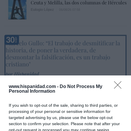
Ceuta y Melilla, las dos columnas de Hércules
Eulogio López
06/08/26 07:58
Marcelo Gullo: “El trabajo de desmitificar la
historia, de poner la verdadera, de
desmontar la falsificación, es un trabajo
cristiano"
por Hispanidad
Artículos anteriores
www.hispanidad.com -
Do Not Process My
Personal Information
DIARIO DE LA CORRUPCIÓN SANCHISTA
If you wish to opt-out of the sale, sharing to third parties, or
Diario de la corrupción sanchista. Bolaños
processing of your personal or sensitive information for
se reunió en el año 2025 hasta seis veces
targeted advertising by us, please use the below opt-out
con Zapatero, mientras se desarrollaba la
section to confirm your selection. Please note that after your
opt-out request is processed you may continue seeing