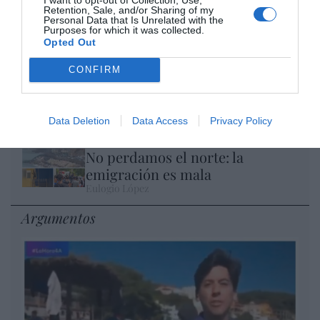
Retention, Sale, and/or Sharing of my
El IBEX 35 cerró la sesión del miércoles en
Personal Data that Is Unrelated with the
Purposes for which it was collected.
los 20.057 puntos, un nuevo récord
Opted Out
Eulogio López
CONFIRM
Ceuta. Nuestra Señora de África:
convertir al musulmán
Eulogio López
Data Deletion
Data Access
Privacy Policy
No perdamos el norte: la
emigración es mala
Eulogio López
Argumentos