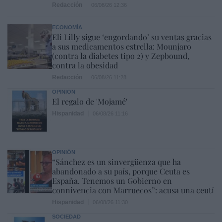
Redacción
06/08/26 12:36
ECONOMÍA
Eli Lilly sigue ‘engordando’ su ventas gracias
a sus medicamentos estrella: Mounjaro
(contra la diabetes tipo 2) y Zepbound,
contra la obesidad
Redacción
06/08/26 11:28
OPINIÓN
El regalo de 'Mojamé'
Hispanidad
06/08/26 11:16
OPINIÓN
“Sánchez es un sinvergüenza que ha
abandonado a su país, porque Ceuta es
España. Tenemos un Gobierno en
connivencia con Marruecos”: acusa una ceutí
Hispanidad
06/08/26 11:30
SOCIEDAD