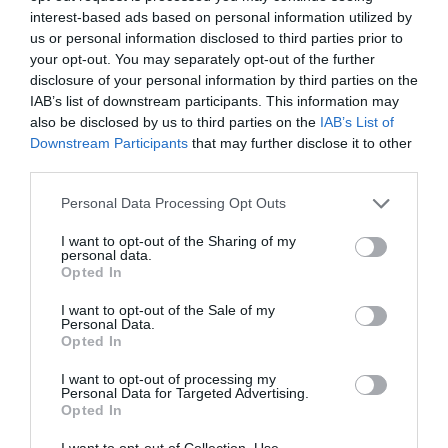
investigación judicial sobre la aerolínea
interest-based ads based on personal information utilized by
Plus Ultra
us or personal information disclosed to third parties prior to
por Redacción
your opt-out. You may separately opt-out of the further
disclosure of your personal information by third parties on the
Artículos anteriores
IAB’s list of downstream participants. This information may
also be disclosed by us to third parties on the
IAB’s List of
Opinión
Downstream Participants
that may further disclose it to other
third parties.
Enormes minucias
Personal Data Processing Opt Outs
por Eulogio López
I want to opt-out of the Sharing of my
personal data.
Opted In
I want to opt-out of the Sale of my
Personal Data.
Opted In
I want to opt-out of processing my
Personal Data for Targeted Advertising.
Opted In
I want to opt-out of Collection, Use,