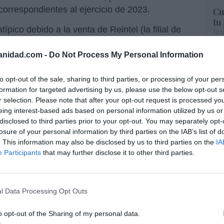
correspondientes al ejercicio de 2023.
Cu
tu
ípico debido a la venta de Reintel (la filial de
Red
dense KKR por 995 millones, el consenso de
 1.522 millones
de euros y un
beneficio
Fu
anidad.com -
Do Not Process My Personal Information
ve
 mejoras de un 2% y un casi inapreciable 0,2%
ve
to opt-out of the sale, sharing to third parties, or processing of your per
His
formation for targeted advertising by us, please use the below opt-out s
en desde que
Beatriz Corredor
accediera a la
r selection. Please note that after your opt-out request is processed y
eing interest-based ads based on personal information utilized by us or
r ahora cuatro años, tras la dimisión de
Jordi
disclosed to third parties prior to your opt-out. You may separately opt-
stazo a la evolución de las acciones: en
“E
losure of your personal information by third parties on the IAB’s list of
s 19 euros. Es decir, ahora valen un 27%
pon
. This information may also be disclosed by us to third parties on the
IA
pr
Participants
that may further disclose it to other third parties.
ame
a de la compañía ha crecido un
por 
Artí
l Data Processing Opt Outs
illones de euros
o opt-out of the Sharing of my personal data.