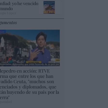
nfiad: yo he vencido
 mundo
ogio López
gumentos
lepedro en acción: RTVE
irma que entre los que han
vadido Ceuta, "muchos son
cenciados y diplomados, que
tán huyendo de su país por la
erra"
panidad