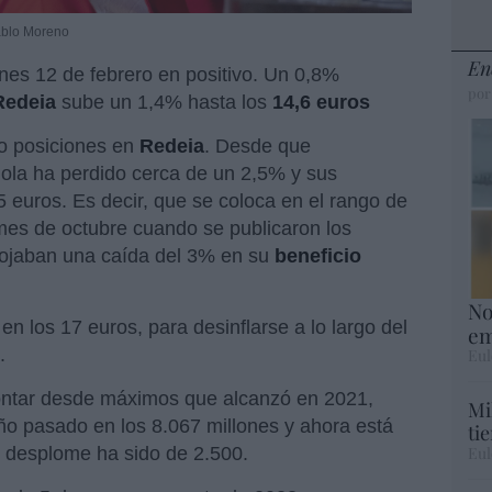
Pablo Moreno
En
unes 12 de febrero en positivo. Un 0,8%
por
edeia
sube un 1,4% hasta los
14,6 euros
o posiciones en
Redeia
. Desde que
añola ha perdido cerca de un 2,5% y sus
5 euros. Es decir, que se coloca en el rango de
es de octubre cuando se publicaron los
rojaban una caída del 3% en su
beneficio
No
 en los 17 euros, para desinflarse a lo largo del
em
.
Eul
ontar desde máximos que alcanzó en 2021,
Mi
año pasado en los 8.067 millones y ahora está
ti
Eul
el desplome ha sido de 2.500.