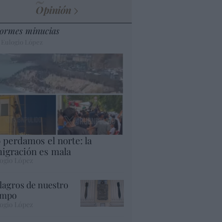
Opinión
ormes minucias
 Eulogio López
 perdamos el norte: la
igración es mala
ogio López
lagros de nuestro
empo
ogio López