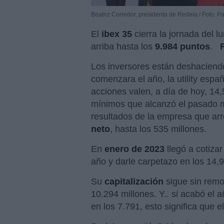
Beatriz Corredor, presidenta de Redeia / Foto: 
El
ibex 35
cierra la jornada del l
arriba hasta los
9.984 puntos
.
R
Los inversores están deshaciend
comenzara el año, la utility esp
acciones valen, a día de hoy, 14,
mínimos que alcanzó el pasado m
resultados de la empresa que ar
neto
, hasta los 535 millones.
En
enero de 2023
llegó a cotizar
año y darle carpetazo en los 14,9
Su
capitalización
sigue sin rem
10.294 millones. Y.. si acabó el 
en los 7.791, esto significa que 