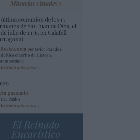
Minucias visuales
 última comunión de los 15
rmanos de San Juan de Dios, el
 de julio de 1936, en Calafell
arragona)
 Resistencia
por Javier Paredes,
edrático emérito de Historia
ntemporánea
Artículos anteriores
ego
eta pasmado
 J. R. Pablos
Artículos anteriores
El Reinado
Eucarístico