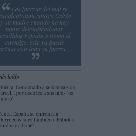
Las fuerzas del mal se
envalentonan contra Cristo
y su madre cuando no hay
nadie defendiéndonos.
Vendidas España y Roma al
enemigo, éste ya puede
actuar con toda su fuerza…
ás leído
Murcia. Condenado a seis meses de
árcel... por decirles a sus hijos "os
quiero"
Ceuta. España se enfrenta a
Marruecos pero también a Estados
Unidos y a Israel