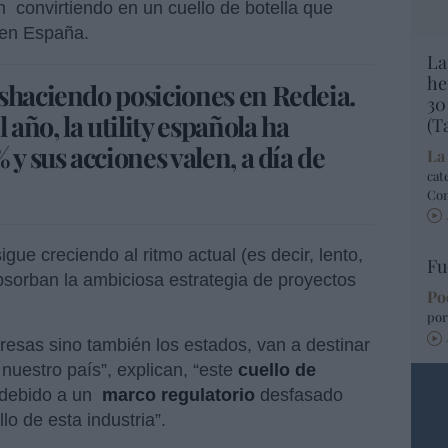
n
convirtiendo en un cuello de botella que
 en España.
La
he
shaciendo posiciones en Redeia.
30
año, la utility española ha
(T
 y sus acciones valen, a día de
La
cat
Co
igue creciendo al ritmo actual (es decir, lento,
Fu
bsorban la ambiciosa estrategia de proyectos
Po
por
resas sino también los estados, van a destinar
nuestro país”, explican, “este
cuello de
 debido a un
marco regulatorio
desfasado
lo de esta industria”.