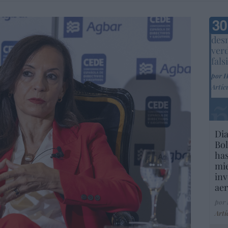
Marc
desm
ver
fals
por 
Artíc
Dia
Bol
has
mie
inv
aer
por
Artí