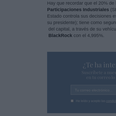
Hay que recordar que el 20% de
Participaciones Industriales
(SE
Estado controla sus decisiones es
su presidente); tiene como segu
del capital, a través de su vehíc
BlackRock
con el 4,995%.
¿Te ha inte
Suscríbete a nues
en tu correo l
Tu correo electrónico...
He leído y acepto las
condic