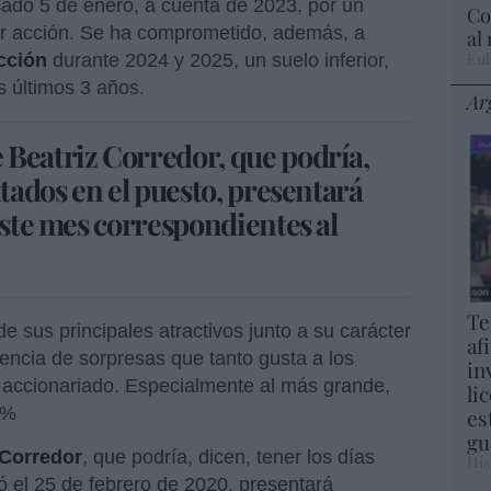
sado 5 de enero, a cuenta de 2023, por un
Co
r acción.
Se ha comprometido, además, a
al
Eul
cción
durante 2024 y 2025, un suelo inferior,
s últimos 3 años.
Ar
 Beatriz Corredor, que podría,
ntados en el puesto, presentará
este mes correspondientes al
Te
e sus principales atractivos junto a su carácter
af
usencia de sorpresas que tanto gusta a los
in
 accionariado. Especialmente al más grande,
li
5%
es
gu
 Corredor
, que podría, dicen, tener los días
His
ó el 25 de febrero de 2020, presentará