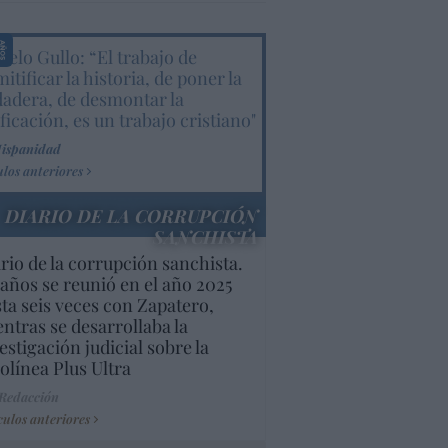
elo Gullo: “El trabajo de
itificar la historia, de poner la
dadera, de desmontar la
ificación, es un trabajo cristiano"
Hispanidad
ulos anteriores
DIARIO DE LA CORRUPCIÓN
SANCHISTA
rio de la corrupción sanchista.
años se reunió en el año 2025
ta seis veces con Zapatero,
ntras se desarrollaba la
estigación judicial sobre la
olínea Plus Ultra
 Redacción
culos anteriores