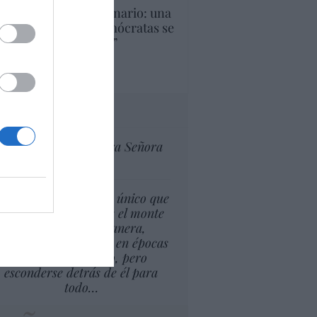
U. Inquietante escenario: una
cera parte de los demócratas se
ine como “socialista”
Ignacio Aguirre
culos anteriores
tas al director
Ceuta celebra Nuestra Señora
de África
l cambio climático lo único que
puede suponer es que el monte
esté, de alguna manera,
isponible para arder en épocas
más largas del año, pero
esconderse detrás de él para
todo…