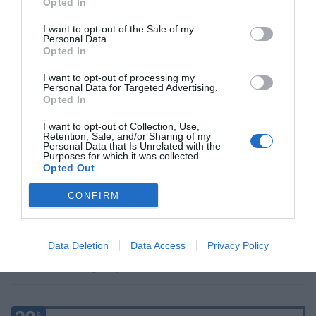
Opted In
es inviolable “desde la fecundación”
José Ángel Gutiérrez
08/08/26 06:00
I want to opt-out of the Sale of my
Personal Data.
INTERNACIONAL
Opted In
La bomba de Hiroshima no perseguía a
Occidente, la de Nagasaki sí: era la ciudad
I want to opt-out of processing my
católica del Japón
Personal Data for Targeted Advertising.
Opted In
Eulogio López
08/08/26 06:00
I want to opt-out of Collection, Use,
SOCIEDAD
Retention, Sale, and/or Sharing of my
La batalla no es solo “híbrida” ni
Personal Data that Is Unrelated with the
Purposes for which it was collected.
“biopolítica”, sino espiritual... y la ganará la
Opted Out
Virgen
Gabriel Galdón
08/08/26 06:00
CONFIRM
SOCIEDAD
Eslovaquia no admite el gaymonio...
bendecido en otros miembros de la Unión
Data Deletion
Data Access
Privacy Policy
Europea
Eulogio López
08/08/26 06:00