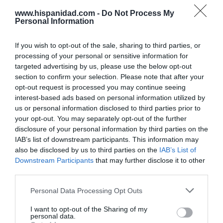
Hoy destacamos
ECONOMÍA
www.hispanidad.com -
Do Not Process My
El desastre de los laudos de renovables: los
Personal Information
acreedores estiman que la inseguridad
jurídica ha generado un sobrecoste
If you wish to opt-out of the sale, sharing to third parties, or
financiero de 6.600 millones para el Tesoro
processing of your personal or sensitive information for
Cristina Martín
08/08/26 06:00
targeted advertising by us, please use the below opt-out
section to confirm your selection. Please note that after your
ECONOMÍA
opt-out request is processed you may continue seeing
Seamos más responsables: no siempre el
interest-based ads based on personal information utilized by
banco tiene la culpa
us or personal information disclosed to third parties prior to
Eulogio López
08/08/26 06:00
your opt-out. You may separately opt-out of the further
disclosure of your personal information by third parties on the
SOCIEDAD
IAB’s list of downstream participants. This information may
Memes. Mohamed en la boya
also be disclosed by us to third parties on the
IAB’s List of
Redacción
08/08/26 06:00
Downstream Participants
that may further disclose it to other
third parties.
Personal Data Processing Opt Outs
INTERNACIONAL
Colombia. La bancada provida impulsa una
I want to opt-out of the Sharing of my
reforma para incluir que el derecho a la vida
personal data.