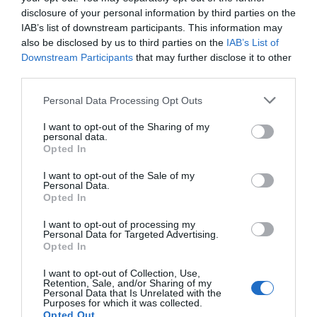
disclosure of your personal information by third parties on the
IAB’s list of downstream participants. This information may
also be disclosed by us to third parties on the
IAB’s List of
Downstream Participants
that may further disclose it to other
third parties.
Personal Data Processing Opt Outs
Nokia, Ericsson... Huawei: lo que importan
I want to opt-out of the Sharing of my
personal data.
son las patentes
Opted In
Eulogio López
I want to opt-out of the Sale of my
Personal Data.
Isabel Pantoja pierde dos pleitos
Opted In
con Hacienda por 700.000
euros... suma y sigue
I want to opt-out of processing my
Personal Data for Targeted Advertising.
Eulogio López
Opted In
I want to opt-out of Collection, Use,
El IBEX 35 cerró la sesión del
Retention, Sale, and/or Sharing of my
miércoles en los 20.057 puntos,
Personal Data that Is Unrelated with the
Purposes for which it was collected.
un nuevo récord
Opted Out