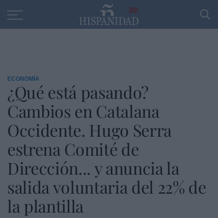
Educación
Entrevistas
PP
SANTANDER
R
30
ECONOMÍA
¿Qué está pasando?
Cambios en Catalana
Occidente. Hugo Serra
estrena Comité de
Dirección... y anuncia la
salida voluntaria del 22% de
la plantilla