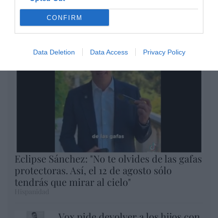
Eulogio López
CONFIRM
Argumentos
Data Deletion
Data Access
Privacy Policy
Eclipse Sánchez: "No te olvides de las gafas
protectoras. Así, el 12 de agosto sólo
tendrás que mirar al cielo"
Hispanidad
Vox pide devolver a los hijos con