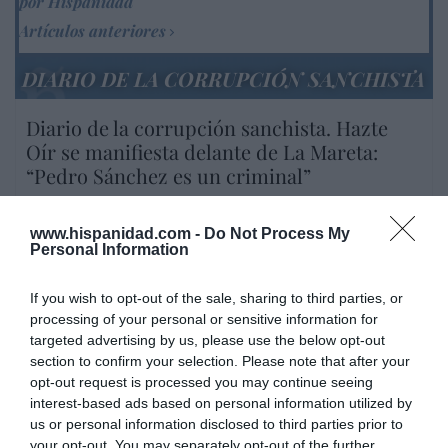
por Hispanidad
Artículos anteriores
DIARIO DE LA CORRUPCIÓN SANCHISTA
Diario de la corrupción sanchista. Hazte
Oír se manifiesta delante de La Mareta:
“Pedro Sánchez es un criminal”
por Redacción
www.hispanidad.com -
Do Not Process My
Artículos anteriores
Personal Information
Opinión
If you wish to opt-out of the sale, sharing to third parties, or
processing of your personal or sensitive information for
Enormes minucias
targeted advertising by us, please use the below opt-out
por Eulogio López
section to confirm your selection. Please note that after your
opt-out request is processed you may continue seeing
interest-based ads based on personal information utilized by
us or personal information disclosed to third parties prior to
your opt-out. You may separately opt-out of the further