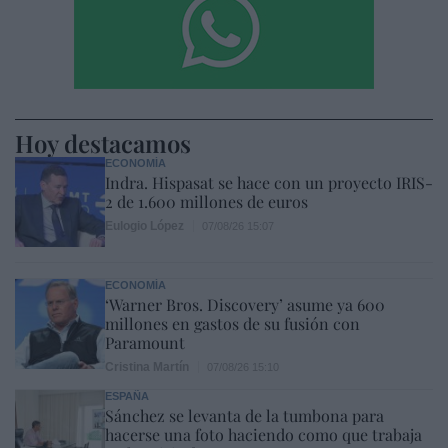
Hoy destacamos
ECONOMÍA
Indra. Hispasat se hace con un proyecto IRIS-
2 de 1.600 millones de euros
Eulogio López
07/08/26 15:07
ECONOMÍA
‘Warner Bros. Discovery’ asume ya 600
millones en gastos de su fusión con
Paramount
Cristina Martín
07/08/26 15:10
ESPAÑA
Sánchez se levanta de la tumbona para
hacerse una foto haciendo como que trabaja