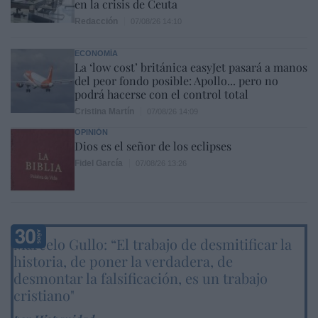
en la crisis de Ceuta
Redacción
07/08/26 14:10
ECONOMÍA
La ‘low cost’ británica easyJet pasará a manos
del peor fondo posible: Apollo... pero no
podrá hacerse con el control total
Cristina Martín
07/08/26 14:09
OPINIÓN
Dios es el señor de los eclipses
Fidel García
07/08/26 13:26
Marcelo Gullo: “El trabajo de desmitificar la
historia, de poner la verdadera, de
desmontar la falsificación, es un trabajo
cristiano"