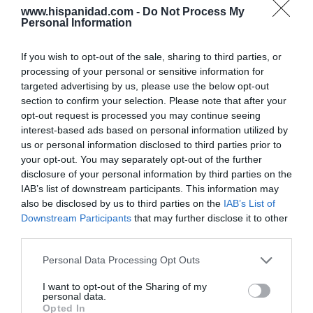
Hispanidad
06/08/26 11:30
www.hispanidad.com -
Do Not Process My
Personal Information
If you wish to opt-out of the sale, sharing to third parties, or
Marcelo Gullo: “El trabajo de desmitificar la
processing of your personal or sensitive information for
historia, de poner la verdadera, de
targeted advertising by us, please use the below opt-out
desmontar la falsificación, es un trabajo
section to confirm your selection. Please note that after your
cristiano"
opt-out request is processed you may continue seeing
interest-based ads based on personal information utilized by
por Hispanidad
us or personal information disclosed to third parties prior to
Artículos anteriores
your opt-out. You may separately opt-out of the further
disclosure of your personal information by third parties on the
DIARIO DE LA CORRUPCIÓN SANCHISTA
IAB’s list of downstream participants. This information may
also be disclosed by us to third parties on the
IAB’s List of
Downstream Participants
that may further disclose it to other
Diario de la corrupción sanchista. La
third parties.
Audiencia Nacional prorroga seis meses la
investigación del caso Koldo, ante el
Personal Data Processing Opt Outs
ingente material incautado por la UCO
I want to opt-out of the Sharing of my
por Redacción
personal data.
Opted In