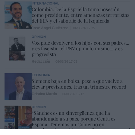
INTERNACIONAL
Colombia. De la Espriella toma posesión
como presidente, entre amenazas terroristas
del ELN y el sabotaje de la Izquierda
José Ángel Gutiérrez
06/08/26 12:35
OPINIÓN
Vox pide devolver a los hijos con sus padres...
y es fascista...el PNV opina lo mismo... y es
progresista
Redacción
06/08/26 17:03
ECONOMÍA
Siemens baja en bolsa, pese a que vuelve a
elevar previsiones, tras un trimestre récord
Cristina Martín
06/08/26 15:12
OPINIÓN
“Sánchez es un sinvergüenza que ha
abandonado a su país, porque Ceuta es
España. Tenemos un Gobierno en
connivencia con Marruecos”: acusa una ceutí