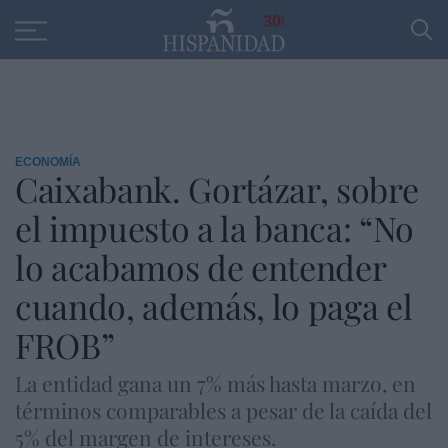
Educación
Entrevistas
PP
SANTANDER
R
30
ECONOMÍA
Caixabank. Gortázar, sobre
el impuesto a la banca: “No
lo acabamos de entender
cuando, además, lo paga el
FROB”
La entidad gana un 7% más hasta marzo, en
términos comparables a pesar de la caída del
5% del margen de intereses.