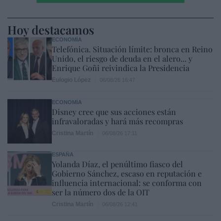
Hoy destacamos
ECONOMÍA
Telefónica. Situación límite: bronca en Reino
Unido, el riesgo de deuda en el alero... y
Enrique Goñi reivindica la Presidencia
Eulogio López
06/08/26 16:47
ECONOMÍA
Disney cree que sus acciones están
infravaloradas y hará más recompras
Cristina Martín
06/08/26 17:11
ESPAÑA
Yolanda Díaz, el penúltimo fiasco del
Gobierno Sánchez, escaso en reputación e
influencia internacional: se conforma con
ser la número dos de la OIT
Cristina Martín
06/08/26 12:41