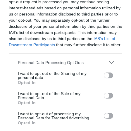
opt-out request is processed you may continue seeing
José Vicente Martínez
07/08/26 08:41
interest-based ads based on personal information utilized by
us or personal information disclosed to third parties prior to
your opt-out. You may separately opt-out of the further
disclosure of your personal information by third parties on the
IAB’s list of downstream participants. This information may
Marcelo Gullo: “El trabajo de desmitificar la
also be disclosed by us to third parties on the
IAB’s List of
historia, de poner la verdadera, de
Downstream Participants
that may further disclose it to other
desmontar la falsificación, es un trabajo
third parties.
cristiano"
Personal Data Processing Opt Outs
por Hispanidad
Artículos anteriores
I want to opt-out of the Sharing of my
personal data.
Opted In
DIARIO DE LA CORRUPCIÓN SANCHISTA
I want to opt-out of the Sale of my
Personal Data.
Diario de la corrupción sanchista. La
Opted In
Audiencia Nacional prorroga seis meses la
I want to opt-out of processing my
investigación del caso Koldo, ante el
Personal Data for Targeted Advertising.
ingente material incautado por la UCO
Opted In