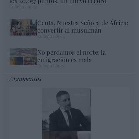
los 20.057 puntos, un nuevo récord
Eulogio López
Ceuta. Nuestra Señora de África:
convertir al musulmán
Eulogio López
No perdamos el norte: la
emigración es mala
Eulogio López
Argumentos