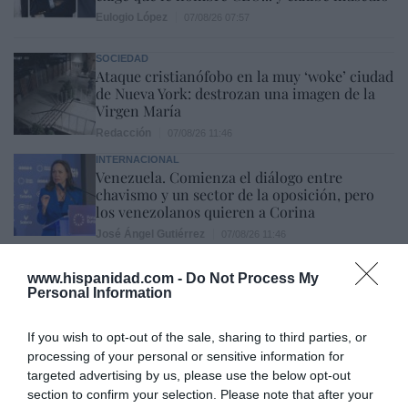
Eulogio López
07/08/26 07:57
SOCIEDAD
Ataque cristianófobo en la muy ‘woke’ ciudad
de Nueva York: destrozan una imagen de la
Virgen María
Redacción
07/08/26 11:46
INTERNACIONAL
Venezuela. Comienza el diálogo entre
chavismo y un sector de la oposición, pero
los venezolanos quieren a Corina
José Ángel Gutiérrez
07/08/26 11:46
OPINIÓN
www.hispanidad.com -
Do Not Process My
Isabel Pantoja pierde dos pleitos con
Personal Information
Hacienda por 700.000 euros... suma y sigue
Eulogio López
07/08/26 09:35
If you wish to opt-out of the sale, sharing to third parties, or
processing of your personal or sensitive information for
OPINIÓN
targeted advertising by us, please use the below opt-out
Centenario de la guerra cristera: ¡Viva Cristo
section to confirm your selection. Please note that after your
Rey!