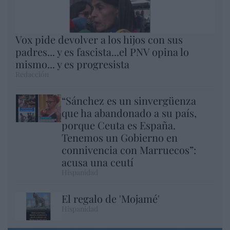
Vox pide devolver a los hijos con sus
padres... y es fascista...el PNV opina lo
mismo... y es progresista
Redacción
“Sánchez es un sinvergüenza
que ha abandonado a su país,
porque Ceuta es España.
Tenemos un Gobierno en
connivencia con Marruecos”:
acusa una ceutí
Hispanidad
El regalo de 'Mojamé'
Hispanidad