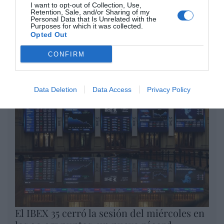
por Redacción
I want to opt-out of Collection, Use,
Retention, Sale, and/or Sharing of my
Artículos anteriores
Personal Data that Is Unrelated with the
Purposes for which it was collected.
Opted Out
Opinión
CONFIRM
Enormes minucias
por Eulogio López
Data Deletion
Data Access
Privacy Policy
El IBEX 35 cerró la sesión del miércoles en