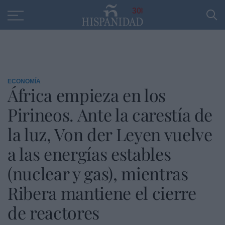
Educación
Entrevistas
PP
SANTANDER
R
30
ECONOMÍA
África empieza en los
Pirineos. Ante la carestía de
la luz, Von der Leyen vuelve
a las energías estables
(nuclear y gas), mientras
Ribera mantiene el cierre
de reactores