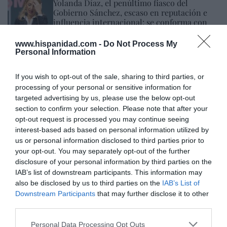
Yolanda Díaz, el penúltimo fiasco del
Gobierno Sánchez, escaso en reputación e
influencia internacional: se conforma con
ser la número dos de la OIT
www.hispanidad.com -
Do Not Process My
Cristina Martín
06/08/26 12:41
Personal Information
INTERNACIONAL
Colombia. De la Espriella toma posesión
If you wish to opt-out of the sale, sharing to third parties, or
como presidente, entre amenazas terroristas
processing of your personal or sensitive information for
del ELN y el sabotaje de la Izquierda
targeted advertising by us, please use the below opt-out
section to confirm your selection. Please note that after your
José Ángel Gutiérrez
06/08/26 12:35
opt-out request is processed you may continue seeing
OPINIÓN
interest-based ads based on personal information utilized by
Vox pide devolver a los hijos con sus padres...
us or personal information disclosed to third parties prior to
y es fascista...el PNV opina lo mismo... y es
progresista
your opt-out. You may separately opt-out of the further
disclosure of your personal information by third parties on the
Redacción
06/08/26 17:03
IAB’s list of downstream participants. This information may
also be disclosed by us to third parties on the
IAB’s List of
ECONOMÍA
Downstream Participants
that may further disclose it to other
Siemens baja en bolsa, pese a que vuelve a
third parties.
elevar previsiones, tras un trimestre récord
Cristina Martín
06/08/26 15:12
Personal Data Processing Opt Outs