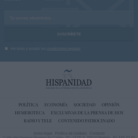
Tu correo electrónico...
He leído y acepto las
condiciones legales
POLÍTICA
ECONOMÍA
SOCIEDAD
OPINIÓN
HEMEROTECA
EXCLUSIVAS DE LA PRENSA DE HOY
RADIO Y TELE
CONTENIDO PATROCINADO
Aviso legal
Política de cookies
Contacto
Calle del General Álvarez de Castro, 39 - 1º Of. 9. 28010 Madrid
91 445 32 55