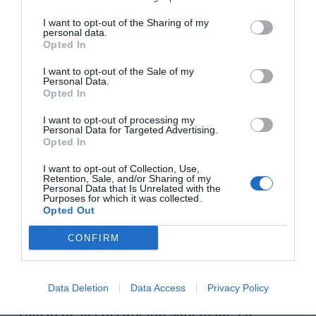
OPINIÓN
I want to opt-out of the Sharing of my
“Sánchez es un sinvergüenza que ha
personal data.
Opted In
abandonado a su país, porque Ceuta es
España. Tenemos un Gobierno en
I want to opt-out of the Sale of my
connivencia con Marruecos”: acusa una ceutí
Personal Data.
Hispanidad
06/08/26 11:30
Opted In
I want to opt-out of processing my
Personal Data for Targeted Advertising.
Opted In
Marcelo Gullo: “El trabajo de desmitificar la
historia, de poner la verdadera, de
I want to opt-out of Collection, Use,
desmontar la falsificación, es un trabajo
Retention, Sale, and/or Sharing of my
Personal Data that Is Unrelated with the
cristiano"
Purposes for which it was collected.
Opted Out
por Hispanidad
CONFIRM
Artículos anteriores
DIARIO DE LA CORRUPCIÓN SANCHISTA
Data Deletion
Data Access
Privacy Policy
Diario de la corrupción sanchista. La