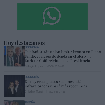
Hoy destacamos
ECONOMÍA
Telefónica. Situación límite: bronca en Reino
Unido, el riesgo de deuda en el alero... y
Enrique Goñi reivindica la Presidencia
Eulogio López
06/08/26 16:47
ECONOMÍA
Disney cree que sus acciones están
infravaloradas y hará más recompras
Cristina Martín
06/08/26 17:11
ESPAÑA