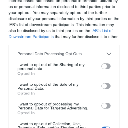
ingente material incautado por la UCO
interest-based ads based on personal information utilized by
us or personal information disclosed to third parties prior to
por Redacción
your opt-out. You may separately opt-out of the further
Artículos anteriores
disclosure of your personal information by third parties on the
IAB’s list of downstream participants. This information may
also be disclosed by us to third parties on the
IAB’s List of
Opinión
Downstream Participants
that may further disclose it to other
third parties.
Enormes minucias
por Eulogio López
Personal Data Processing Opt Outs
I want to opt-out of the Sharing of my
personal data.
Opted In
I want to opt-out of the Sale of my
Personal Data.
Opted In
I want to opt-out of processing my
Personal Data for Targeted Advertising.
Opted In
I want to opt-out of Collection, Use,
Retention, Sale, and/or Sharing of my