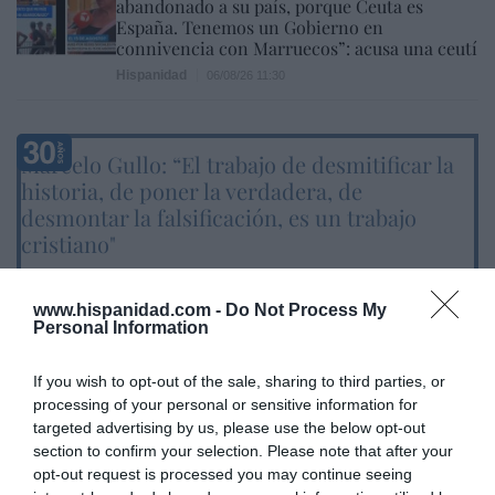
abandonado a su país, porque Ceuta es
España. Tenemos un Gobierno en
connivencia con Marruecos”: acusa una ceutí
Hispanidad
06/08/26 11:30
Marcelo Gullo: “El trabajo de desmitificar la
historia, de poner la verdadera, de
desmontar la falsificación, es un trabajo
cristiano"
por Hispanidad
www.hispanidad.com -
Do Not Process My
Artículos anteriores
Personal Information
DIARIO DE LA CORRUPCIÓN SANCHISTA
If you wish to opt-out of the sale, sharing to third parties, or
processing of your personal or sensitive information for
Diario de la corrupción sanchista. La
targeted advertising by us, please use the below opt-out
Audiencia Nacional prorroga seis meses la
section to confirm your selection. Please note that after your
investigación del caso Koldo, ante el
opt-out request is processed you may continue seeing