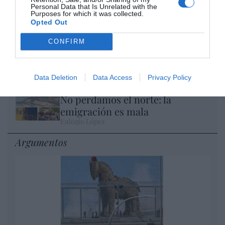
El IBEX 35 cerró la sesión del miércoles en
Personal Data that Is Unrelated with the
los 20.057 puntos, un nuevo récord
Purposes for which it was collected.
Opted Out
Eulogio López
CONFIRM
Ceuta. Nuestra Señora de África:
convertir al musulmán
Eulogio López
Data Deletion
Data Access
Privacy Policy
No perdamos el norte: la
emigración es mala
Eulogio López
Argumentos