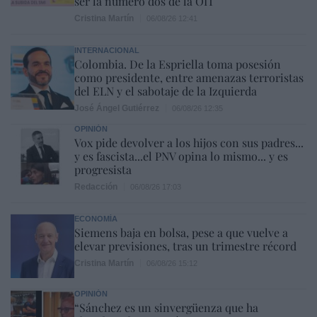
ser la número dos de la OIT
Cristina Martín
06/08/26 12:41
INTERNACIONAL
Colombia. De la Espriella toma posesión
como presidente, entre amenazas terroristas
del ELN y el sabotaje de la Izquierda
José Ángel Gutiérrez
06/08/26 12:35
OPINIÓN
Vox pide devolver a los hijos con sus padres...
y es fascista...el PNV opina lo mismo... y es
progresista
Redacción
06/08/26 17:03
ECONOMÍA
Siemens baja en bolsa, pese a que vuelve a
elevar previsiones, tras un trimestre récord
Cristina Martín
06/08/26 15:12
OPINIÓN
“Sánchez es un sinvergüenza que ha