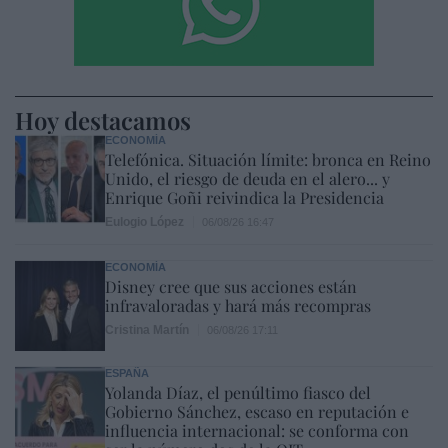
Hoy destacamos
ECONOMÍA
Telefónica. Situación límite: bronca en Reino
Unido, el riesgo de deuda en el alero... y
Enrique Goñi reivindica la Presidencia
Eulogio López
06/08/26 16:47
ECONOMÍA
Disney cree que sus acciones están
infravaloradas y hará más recompras
Cristina Martín
06/08/26 17:11
ESPAÑA
Yolanda Díaz, el penúltimo fiasco del
Gobierno Sánchez, escaso en reputación e
influencia internacional: se conforma con