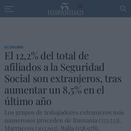
Educación
Entrevistas
PP
SANTANDER
R
30
ECONOMÍA
El 12,2% del total de
afiliados a la Seguridad
Social son extranjeros, tras
aumentar un 8,5% en el
último año
Los grupos de trabajadores extranjeros más
numerosos proceden de Rumanía (333.533),
Marruecos (302.912), Italia (158.978),