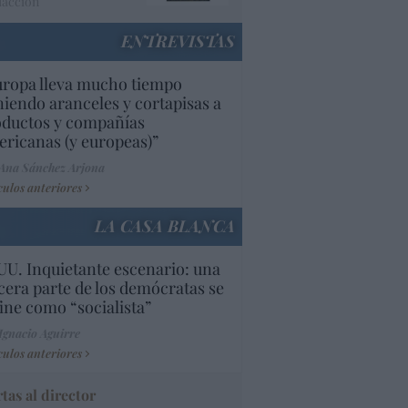
acción
ENTREVISTAS
uropa lleva mucho tiempo
iendo aranceles y cortapisas a
oductos y compañías
ricanas (y europeas)”
Ana Sánchez Arjona
culos anteriores
LA CASA BLANCA
U. Inquietante escenario: una
cera parte de los demócratas se
ine como “socialista”
Ignacio Aguirre
culos anteriores
tas al director