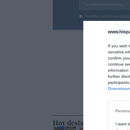
Tu correo electrónico...
He leído y acepto las
condic
www.hisp
If you wish 
sensitive in
confirm you
continue se
information 
further disc
participants
Downstream 
Persona
Hoy destacamos
I want t
ECONOMÍA