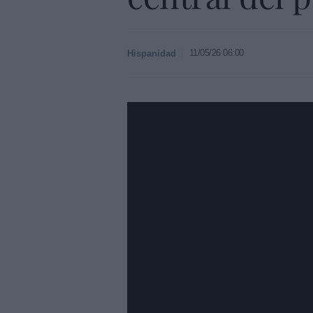
11/05/26 06:00
Hispanidad
https://youtu.be/TCZWHlBDc54