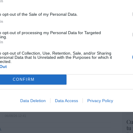
In
a. Situación límite: bronca en Reino
 riesgo de deuda en el alero... y Enrique
o opt-out of the Sale of my Personal Data.
indica la Presidencia
In
06/08/26 16:47
to opt-out of processing my Personal Data for Targeted
El
ing.
In
His
ee que sus acciones están infravaloradas
o opt-out of Collection, Use, Retention, Sale, and/or Sharing
ás recompras
Te
ersonal Data that Is Unrelated with the Purposes for which it
lected.
RT
Out
06/08/26 17:11
lo
Ce
CONFIRM
li
íaz, el penúltimo fiasco del Gobierno
di
escaso en reputación e influencia
hu
onal: se conforma con ser la número dos
po
Data Deletion
Data Access
Privacy Policy
His
06/08/26 12:41
Cu
tu
L