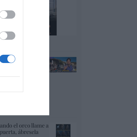
 regalo de 'Mojamé'
panidad
lepedro en acción:
VE afirma que entre
s que han invadido
uta, "muchos son
cenciados y
plomados, que están
yendo de su país
r la guerra"
panidad
ando el orco llame a
 puerta, ábresela