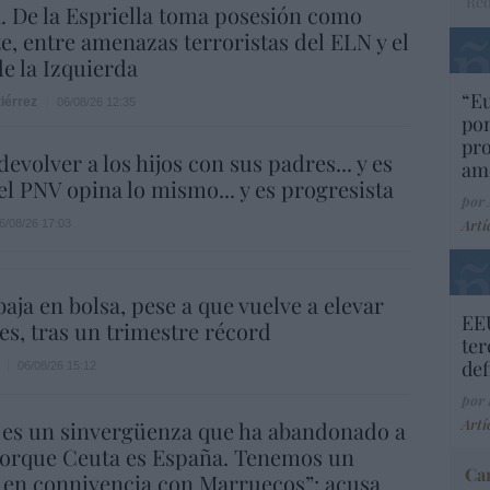
Red
 De la Espriella toma posesión como
e, entre amenazas terroristas del ELN y el
de la Izquierda
“E
iérrez
06/08/26 12:35
pon
pr
evolver a los hijos con sus padres... y es
ame
.el PNV opina lo mismo... y es progresista
por 
Artí
6/08/26 17:03
aja en bolsa, pese a que vuelve a elevar
EEU
es, tras un trimestre récord
ter
def
06/08/26 15:12
por 
Artí
 es un sinvergüenza que ha abandonado a
porque Ceuta es España. Tenemos un
Car
 en connivencia con Marruecos”: acusa