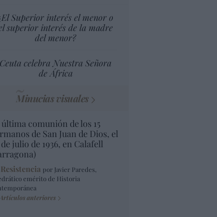
¿El Superior interés el menor o
el superior interés de la madre
del menor?
Ceuta celebra Nuestra Señora
de África
Minucias visuales
 última comunión de los 15
rmanos de San Juan de Dios, el
 de julio de 1936, en Calafell
arragona)
 Resistencia
por Javier Paredes,
edrático emérito de Historia
ntemporánea
Artículos anteriores