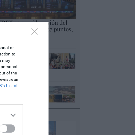
 IBEX 35 cerró la sesión del
ércoles en los 20.057 puntos,
 nuevo récord
ogio López
sonal or
ection to
uta. Nuestra Señora
ou may
 África: convertir al
 personal
sulmán
out of the
ogio López
 downstream
B’s List of
 perdamos el norte:
 emigración es mala
ogio López
gumentos