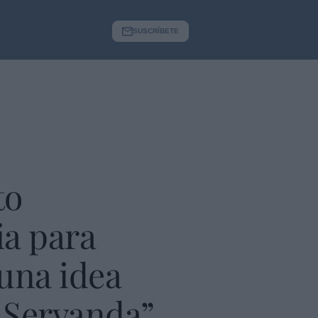
SUSCRÍBETE
to
ia para
una idea
 Servanda”