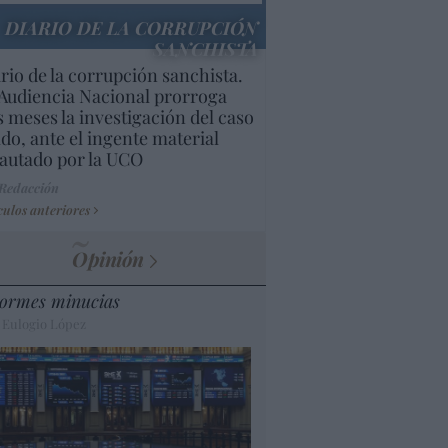
DIARIO DE LA CORRUPCIÓN
SANCHISTA
rio de la corrupción sanchista.
Audiencia Nacional prorroga
s meses la investigación del caso
do, ante el ingente material
autado por la UCO
 Redacción
culos anteriores
Opinión
ormes minucias
 Eulogio López