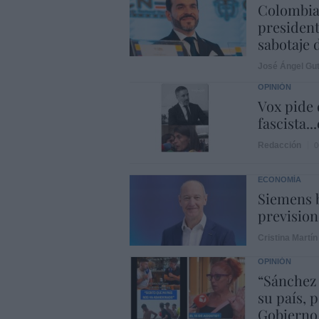
Colombia.
president
sabotaje 
José Ángel Gut
OPINIÓN
Vox pide d
fascista..
Redacción
0
ECONOMÍA
Siemens b
prevision
Cristina Martín
OPINIÓN
“Sánchez
su país, 
Gobierno