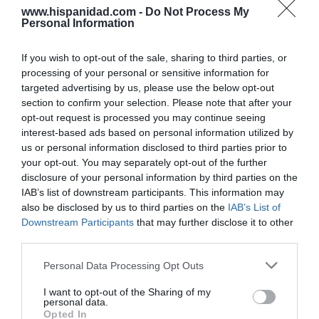
www.hispanidad.com -
Do Not Process My
Opinión
Personal Information
Enormes minucias
If you wish to opt-out of the sale, sharing to third parties, or
por Eulogio López
processing of your personal or sensitive information for
targeted advertising by us, please use the below opt-out
section to confirm your selection. Please note that after your
opt-out request is processed you may continue seeing
interest-based ads based on personal information utilized by
us or personal information disclosed to third parties prior to
your opt-out. You may separately opt-out of the further
disclosure of your personal information by third parties on the
IAB’s list of downstream participants. This information may
also be disclosed by us to third parties on the
IAB’s List of
Downstream Participants
that may further disclose it to other
third parties.
El IBEX 35 cerró la sesión del miércoles en
Personal Data Processing Opt Outs
los 20.057 puntos, un nuevo récord
Eulogio López
I want to opt-out of the Sharing of my
personal data.
Opted In