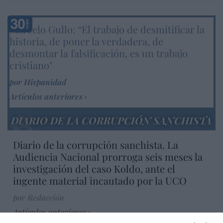
Marcelo Gullo: “El trabajo de desmitificar la
historia, de poner la verdadera, de
desmontar la falsificación, es un trabajo
cristiano"
por Hispanidad
Artículos anteriores
DIARIO DE LA CORRUPCIÓN SANCHISTA
Diario de la corrupción sanchista. La
Audiencia Nacional prorroga seis meses la
investigación del caso Koldo, ante el
ingente material incautado por la UCO
por Redacción
Artículos anteriores