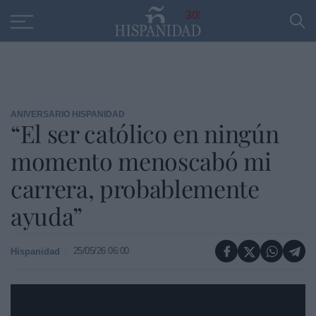
Educación
Entrevistas
PP
SANTANDER
R
30
ANIVERSARIO HISPANIDAD
“El ser católico en ningún
momento menoscabó mi
carrera, probablemente
ayuda”
25/05/26 06:00
Hispanidad
https://youtu.be/D05PwYxnd3E