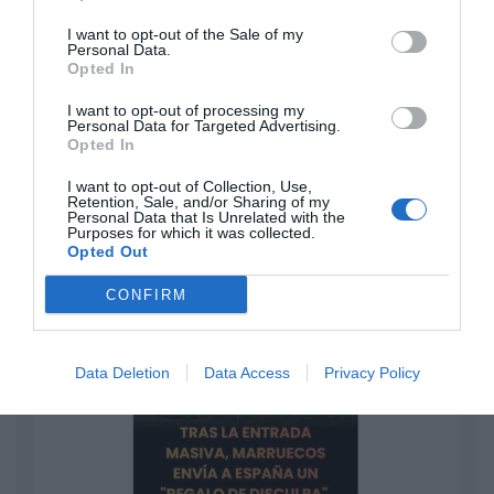
Ceuta. Nuestra Señora de África:
I want to opt-out of the Sale of my
convertir al musulmán
Personal Data.
Eulogio López
Opted In
I want to opt-out of processing my
No perdamos el norte: la
Personal Data for Targeted Advertising.
emigración es mala
Opted In
Eulogio López
I want to opt-out of Collection, Use,
Retention, Sale, and/or Sharing of my
Argumentos
Personal Data that Is Unrelated with the
Purposes for which it was collected.
Opted Out
CONFIRM
Data Deletion
Data Access
Privacy Policy