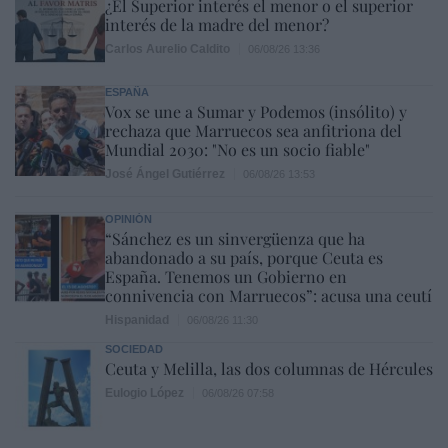
¿El Superior interés el menor o el superior
interés de la madre del menor?
Carlos Aurelio Caldito
06/08/26 13:36
ESPAÑA
Vox se une a Sumar y Podemos (insólito) y
rechaza que Marruecos sea anfitriona del
Mundial 2030: "No es un socio fiable"
José Ángel Gutiérrez
06/08/26 13:53
OPINIÓN
“Sánchez es un sinvergüenza que ha
abandonado a su país, porque Ceuta es
España. Tenemos un Gobierno en
connivencia con Marruecos”: acusa una ceutí
Hispanidad
06/08/26 11:30
SOCIEDAD
Ceuta y Melilla, las dos columnas de Hércules
Eulogio López
06/08/26 07:58