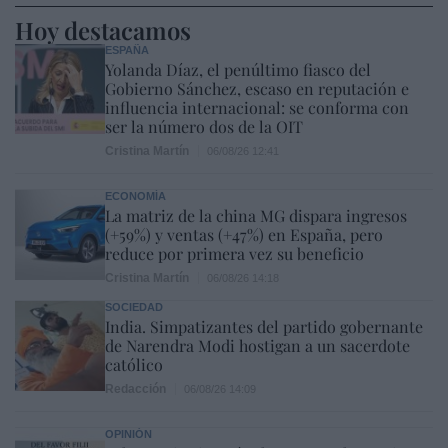
Hoy destacamos
ESPAÑA
Yolanda Díaz, el penúltimo fiasco del
Gobierno Sánchez, escaso en reputación e
influencia internacional: se conforma con
ser la número dos de la OIT
Cristina Martín
06/08/26 12:41
ECONOMÍA
La matriz de la china MG dispara ingresos
(+59%) y ventas (+47%) en España, pero
reduce por primera vez su beneficio
Cristina Martín
06/08/26 14:18
SOCIEDAD
India. Simpatizantes del partido gobernante
de Narendra Modi hostigan a un sacerdote
católico
Redacción
06/08/26 14:09
OPINIÓN