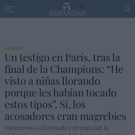
Educación
Entrevistas
PP
SANTANDER
R
30
SOCIEDAD
Un testigo en París, tras la
final de la Champions: “He
visto a niñas llorando
porque les habían tocado
estos tipos”. Sí, los
acosadores eran magrebíes
Numerosos aficionados denuncian la