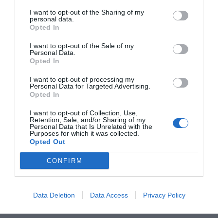
pública.
I want to opt-out of the Sharing of my
personal data.
Opted In
I want to opt-out of the Sale of my
¿Te ha interesado este artículo?
Personal Data.
Opted In
Suscríbete a nuestro newsletter y recibe cada dia
en tu correo lo más destacado de Hispanidad
I want to opt-out of processing my
Personal Data for Targeted Advertising.
Opted In
Tu correo electrónico...
I want to opt-out of Collection, Use,
Retention, Sale, and/or Sharing of my
Personal Data that Is Unrelated with the
Purposes for which it was collected.
Opted Out
He leído y acepto las
condiciones legales
CONFIRM
Data Deletion
Data Access
Privacy Policy