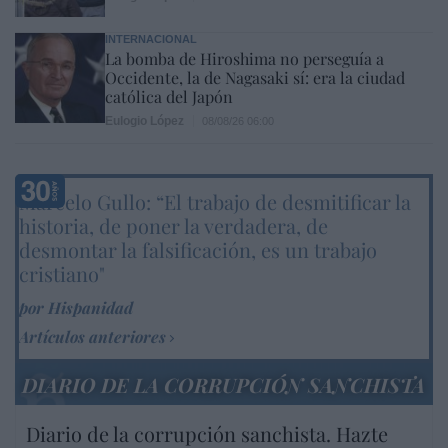
INTERNACIONAL
La bomba de Hiroshima no perseguía a
Occidente, la de Nagasaki sí: era la ciudad
católica del Japón
Eulogio López
08/08/26 06:00
Marcelo Gullo: “El trabajo de desmitificar la
historia, de poner la verdadera, de
desmontar la falsificación, es un trabajo
cristiano"
por Hispanidad
Artículos anteriores
DIARIO DE LA CORRUPCIÓN SANCHISTA
Diario de la corrupción sanchista. Hazte