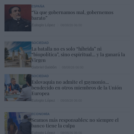
ESPAÑA
“Ya que gobernamos mal, gobernemos
barato”
Eulogio López
08/08/26 06:00
SOCIEDAD
La batalla no es solo “híbrida” ni
“biopolítica”, sino espiritual... y la ganará la
Virgen
Gabriel Galdón
08/08/26 06:00
SOCIEDAD
Eslovaquia no admite el gaymonio...
bendecido en otros miembros de la Unión
Europea
Eulogio López
08/08/26 06:00
ECONOMÍA
Seamos más responsables: no siempre el
banco tiene la culpa
Eulogio López
08/08/26 06:00