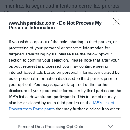
mientras la seguridad intentaba cerrar las puertas.
Vi la mirada alarmada en los ojos de mi propio hijo
Conor, que mide 6 pies 4 pulgadas (más de 1'90
www.hispanidad.com -
Do Not Process My
metros) y es un fanático del ejercicio físico, a
Personal Information
medida que se instalaba esa temida sensación de
pánico", relata el periodista.
If you wish to opt-out of the sale, sharing to third parties, or
processing of your personal or sensitive information for
La situación afectó a todos los presentes, incluidos
targeted advertising by us, please use the below opt-out
section to confirm your selection. Please note that after your
periodistas y exfutbolistas que ahora dan sus
opt-out request is processed you may continue seeing
comentarios por televisión. El irlandés Jason
interest-based ads based on personal information utilized by
McAteer, exjugador del Liverpool, relató que su
us or personal information disclosed to third parties prior to
esposa y su hijo mayor fueron asaltados y robados.
your opt-out. You may separately opt-out of the further
disclosure of your personal information by third parties on the
"Mi esposa fue asaltada, lo cual fue muy triste. Mi
IAB’s list of downstream participants. This information may
hijo mayor fue atacado. No deberías ir a un partido
also be disclosed by us to third parties on the
IAB’s List of
de fútbol y tener que lidiar con eso. Es incorrecto.
Downstream Participants
that may further disclose it to other
third parties.
Es molesto, da miedo", dijo en la televisión oficial
del club 'red', que ha pedido una investigación
Personal Data Processing Opt Outs