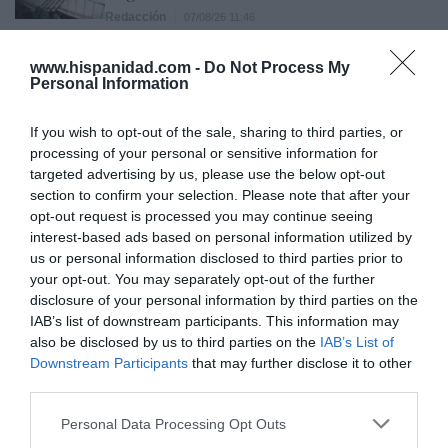
Redacción
07/08/26 11:46
www.hispanidad.com -
Do Not Process My
Personal Information
Marcelo Gullo: “El trabajo de desmitificar la
historia, de poner la verdadera, de
If you wish to opt-out of the sale, sharing to third parties, or
desmontar la falsificación, es un trabajo
processing of your personal or sensitive information for
cristiano"
targeted advertising by us, please use the below opt-out
section to confirm your selection. Please note that after your
por Hispanidad
opt-out request is processed you may continue seeing
Artículos anteriores
interest-based ads based on personal information utilized by
us or personal information disclosed to third parties prior to
DIARIO DE LA CORRUPCIÓN SANCHISTA
your opt-out. You may separately opt-out of the further
disclosure of your personal information by third parties on the
IAB’s list of downstream participants. This information may
Diario de la corrupción sanchista. Hazte
also be disclosed by us to third parties on the
IAB’s List of
Oír se manifiesta delante de La Mareta:
Downstream Participants
that may further disclose it to other
“Pedro Sánchez es un criminal”
third parties.
por Redacción
Personal Data Processing Opt Outs
Artículos anteriores