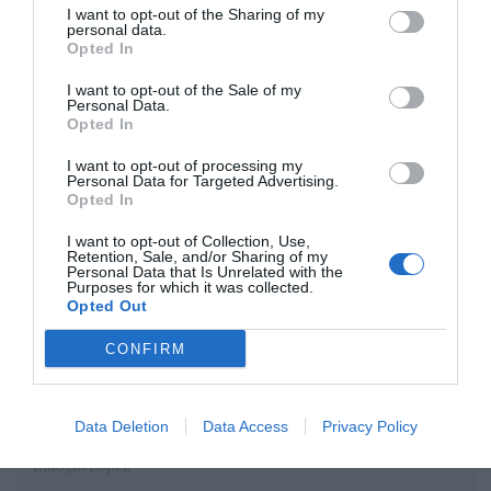
I want to opt-out of the Sharing of my
personal data.
Opinión
Opted In
Enormes minucias
I want to opt-out of the Sale of my
Personal Data.
por Eulogio López
Opted In
I want to opt-out of processing my
Personal Data for Targeted Advertising.
Opted In
I want to opt-out of Collection, Use,
Retention, Sale, and/or Sharing of my
Personal Data that Is Unrelated with the
Purposes for which it was collected.
Opted Out
CONFIRM
Nokia, Ericsson... Huawei: lo que importan
Data Deletion
Data Access
Privacy Policy
son las patentes
Eulogio López