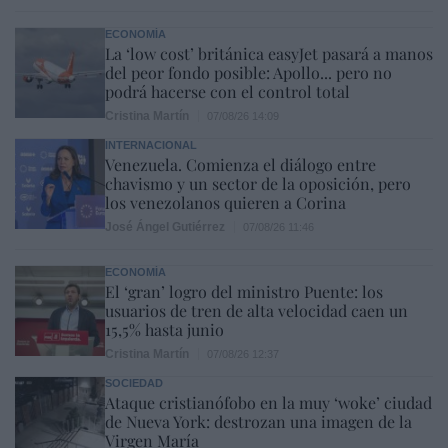
ECONOMÍA
La ‘low cost’ británica easyJet pasará a manos
del peor fondo posible: Apollo... pero no
podrá hacerse con el control total
Cristina Martín
07/08/26 14:09
INTERNACIONAL
Venezuela. Comienza el diálogo entre
chavismo y un sector de la oposición, pero
los venezolanos quieren a Corina
José Ángel Gutiérrez
07/08/26 11:46
ECONOMÍA
El ‘gran’ logro del ministro Puente: los
usuarios de tren de alta velocidad caen un
15,5% hasta junio
Cristina Martín
07/08/26 12:37
SOCIEDAD
Ataque cristianófobo en la muy ‘woke’ ciudad
de Nueva York: destrozan una imagen de la
Virgen María