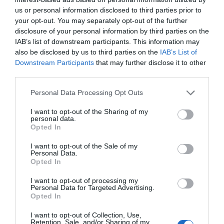
Eulogio López
08/08/26 06:00
us or personal information disclosed to third parties prior to
your opt-out. You may separately opt-out of the further
disclosure of your personal information by third parties on the
Marcelo Gullo: “El trabajo de desmitificar la
IAB’s list of downstream participants. This information may
also be disclosed by us to third parties on the
IAB’s List of
historia, de poner la verdadera, de
Downstream Participants
that may further disclose it to other
desmontar la falsificación, es un trabajo
third parties.
cristiano"
Personal Data Processing Opt Outs
por Hispanidad
Artículos anteriores
I want to opt-out of the Sharing of my
personal data.
Opted In
DIARIO DE LA CORRUPCIÓN SANCHISTA
I want to opt-out of the Sale of my
Personal Data.
Diario de la corrupción sanchista. Hazte
Opted In
Oír se manifiesta delante de La Mareta:
I want to opt-out of processing my
“Pedro Sánchez es un criminal”
Personal Data for Targeted Advertising.
Opted In
por Redacción
Artículos anteriores
I want to opt-out of Collection, Use,
Retention, Sale, and/or Sharing of my