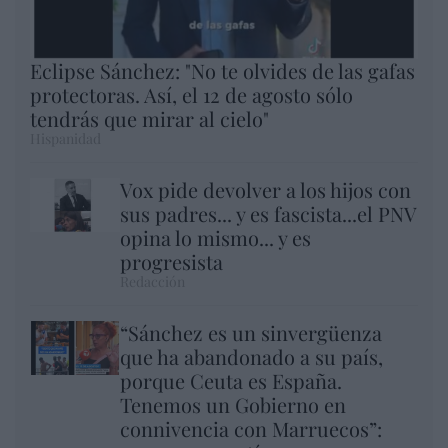
Eclipse Sánchez: "No te olvides de las gafas
protectoras. Así, el 12 de agosto sólo
tendrás que mirar al cielo"
Hispanidad
Vox pide devolver a los hijos con
sus padres... y es fascista...el PNV
opina lo mismo... y es
progresista
Redacción
“Sánchez es un sinvergüenza
que ha abandonado a su país,
porque Ceuta es España.
Tenemos un Gobierno en
connivencia con Marruecos”: