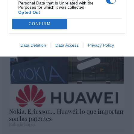
Personal Data that Is Unrelated with the
Purposes for which it was collected.
Opinión
Opted Out
Enormes minucias
CONFIRM
por Eulogio López
Data Deletion
Data Access
Privacy Policy
Nokia, Ericsson... Huawei: lo que importan
son las patentes
Eulogio López