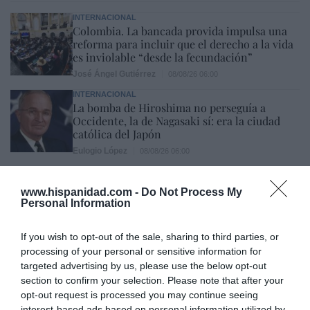
INTERNACIONAL
Colombia. La bancada provida impulsa una
reforma para incluir que el derecho a la vida
es inviolable “desde la fecundación”
José Ángel Gutiérrez
08/08/26 06:00
INTERNACIONAL
La bomba de Hiroshima no perseguía a
Occidente, la de Nagasaki sí: era la ciudad
católica del Japón
Eulogio López
08/08/26 06:00
SOCIEDAD
www.hispanidad.com -
Do Not Process My
La batalla no es solo “híbrida” ni
Personal Information
“biopolítica”, sino espiritual... y la ganará la
Virgen
If you wish to opt-out of the sale, sharing to third parties, or
Gabriel Galdón
08/08/26 06:00
processing of your personal or sensitive information for
SOCIEDAD
targeted advertising by us, please use the below opt-out
Eslovaquia no admite el gaymonio...
section to confirm your selection. Please note that after your
bendecido en otros miembros de la Unión
opt-out request is processed you may continue seeing
Europea
interest-based ads based on personal information utilized by