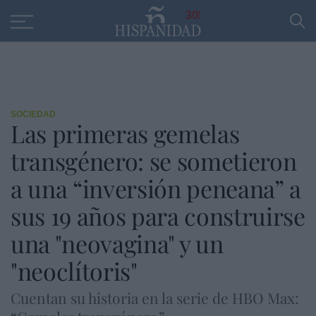
Educación
Entrevistas
PP
SANTANDER
R
30
SOCIEDAD
Las primeras gemelas
transgénero: se sometieron
a una “inversión peneana” a
sus 19 años para construirse
una "neovagina" y un
"neoclítoris"
Cuentan su historia en la serie de HBO Max: