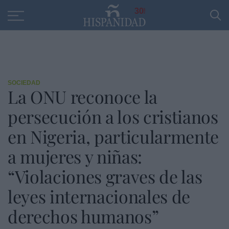
Educación
Entrevistas
PP
SANTANDER
R
30
SOCIEDAD
La ONU reconoce la
persecución a los cristianos
en Nigeria, particularmente
a mujeres y niñas:
“Violaciones graves de las
leyes internacionales de
derechos humanos”