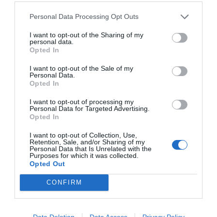
ESPAÑA
Personal Data Processing Opt Outs
Encuestas. El PSOE aguanta por encima de
los 100 escaños a pesar de la invasión de
I want to opt-out of the Sharing of my
Ceuta
personal data.
Opted In
José Ángel Gutiérrez
10/08/26 11:02
ESPAÑA
I want to opt-out of the Sale of my
Los ceutíes piden a los españoles que les
Personal Data.
ayudemos, mientras el presidente del
Opted In
Gobierno tuitea desde La Mareta
I want to opt-out of processing my
Eulogio López
10/08/26 08:35
Personal Data for Targeted Advertising.
Opted In
I want to opt-out of Collection, Use,
Marcelo Gullo: “El trabajo de desmitificar la
Retention, Sale, and/or Sharing of my
Personal Data that Is Unrelated with the
historia, de poner la verdadera, de
Purposes for which it was collected.
desmontar la falsificación, es un trabajo
Opted Out
cristiano"
CONFIRM
por Hispanidad
Artículos anteriores
Data Deletion
Data Access
Privacy Policy