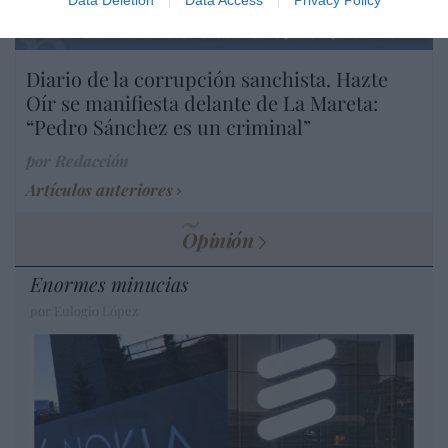
DIARIO DE LA CORRUPCIÓN SANCHISTA
Diario de la corrupción sanchista. Hazte
Oír se manifiesta delante de La Mareta:
“Pedro Sánchez es un criminal”
por Redacción
Artículos anteriores
Opinión
Enormes minucias
por Eulogio López