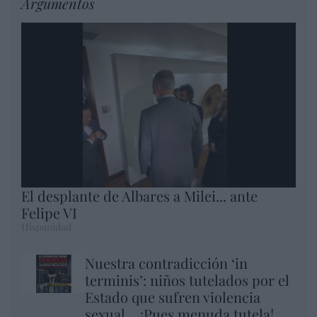
Argumentos
El desplante de Albares a Milei... ante
Felipe VI
Hispanidad
Nuestra contradicción ‘in
terminis’: niños tutelados por el
Estado que sufren violencia
sexual… ¡Pues menuda tutela!