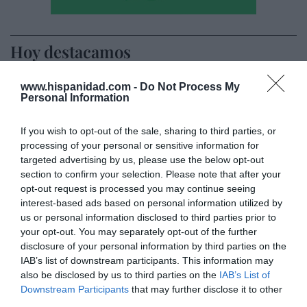
Hoy destacamos
OPINIÓN
Al final, la culpa de la invasión de Ceuta va a
www.hispanidad.com -
Do Not Process My
ser de Meloni
Personal Information
Pablo Ferrer
10/08/26 12:35
If you wish to opt-out of the sale, sharing to third parties, or
processing of your personal or sensitive information for
OPINIÓN
targeted advertising by us, please use the below opt-out
Pedro ya no cuida los detalles
section to confirm your selection. Please note that after your
Hispanidad
10/08/26 13:02
opt-out request is processed you may continue seeing
interest-based ads based on personal information utilized by
us or personal information disclosed to third parties prior to
INTERNACIONAL
your opt-out. You may separately opt-out of the further
Colombia. De la Espriella da un ultimátum a
disclosure of your personal information by third parties on the
los grupos terroristas: "Tienen dos caminos:
someterse al imperio de la ley o enfrentar la
IAB’s list of downstream participants. This information may
fuerza decidida del Estado"
also be disclosed by us to third parties on the
IAB’s List of
Downstream Participants
that may further disclose it to other
Redacción
10/08/26 12:00
third parties.