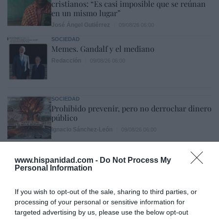
cristianos: “Es casi imposible que se reúnan
en un mismo lugar”
José Ángel Gutiérrez
09/08/26 06:00
SOCIEDAD
Memes. Gandalf y el mediano
Redacción
09/08/26 06:00
SOCIEDAD
Prohibido prevenir, pero no derrochar dinero
público
Ignacio Sánchez-León
09/08/26 06:00
POETA PASMADO
Mi España-Patria
www.hispanidad.com -
Do Not Process My
Personal Information
J. R. Pablos
09/08/26 06:00
If you wish to opt-out of the sale, sharing to third parties, or
processing of your personal or sensitive information for
INTERNACIONAL
targeted advertising by us, please use the below opt-out