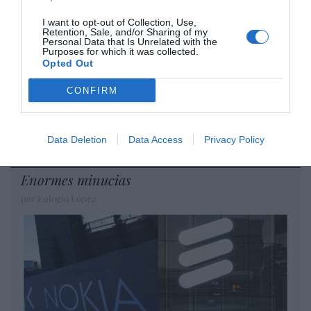
DIARIO DE LA CORRUPCIÓN SANCHISTA
I want to opt-out of Collection, Use,
Retention, Sale, and/or Sharing of my
Diario de la corrupción sanchista. Hazte
Personal Data that Is Unrelated with the
Oír se manifiesta delante de La Mareta:
Purposes for which it was collected.
Opted Out
“Pedro Sánchez es un criminal”
CONFIRM
por Redacción
Artículos anteriores
Data Deletion
Data Access
Privacy Policy
Opinión
Enormes minucias
por Eulogio López