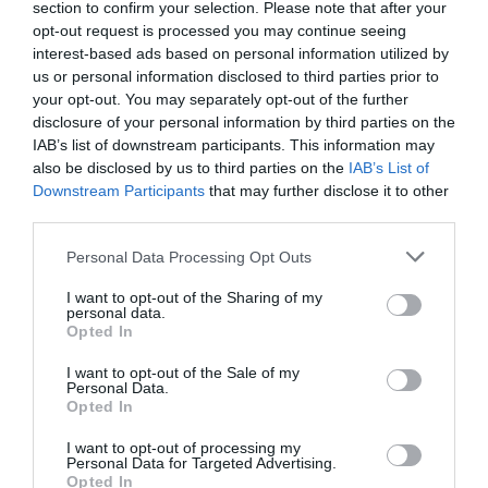
Primarias presidenciales demócratas 2028. El
section to confirm your selection. Please note that after your
icono LGTBIQ+ Pete Buttigieg regresa a
opt-out request is processed you may continue seeing
escena y lo hace con las peores propuestas de
interest-based ads based on personal information utilized by
Biden
us or personal information disclosed to third parties prior to
Ignacio Aguirre
09/08/26 06:00
your opt-out. You may separately opt-out of the further
disclosure of your personal information by third parties on the
SOCIEDAD
Los cambios del Papa León XIV: lentos pero
IAB’s list of downstream participants. This information may
acertados
also be disclosed by us to third parties on the
IAB’s List of
Downstream Participants
that may further disclose it to other
Eulogio López
09/08/26 06:00
third parties.
Personal Data Processing Opt Outs
Marcelo Gullo: “El trabajo de desmitificar la
I want to opt-out of the Sharing of my
personal data.
historia, de poner la verdadera, de
Opted In
desmontar la falsificación, es un trabajo
cristiano"
I want to opt-out of the Sale of my
Personal Data.
por Hispanidad
Opted In
Artículos anteriores
I want to opt-out of processing my
Personal Data for Targeted Advertising.
Opted In