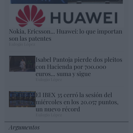
Nokia, Ericsson... Huawei: lo que importan
son las patentes
Eulogio López
Isabel Pantoja pierde dos pleitos
con Hacienda por 700.000
euros... suma y sigue
Eulogio López
El IBEX 35 cerró la sesión del
miércoles en los 20.057 puntos,
un nuevo récord
Eulogio López
Argumentos