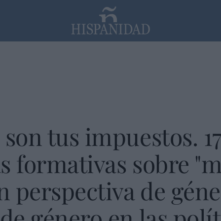
PP
SANTANDER
Religión
 son tus impuestos. 1
s formativas sobre "
 perspectiva de géne
de género en las polít