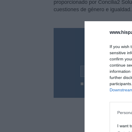
proporcionado por Concilia2 Solu
cuestiones de género e igualdad.
www.hisp
¿Te ha inte
If you wish 
Suscríbete a nues
sensitive in
en tu correo l
confirm you
continue se
information 
Tu correo electrónico...
further disc
participants
He leído y acepto las
condic
Downstream 
Persona
I want t