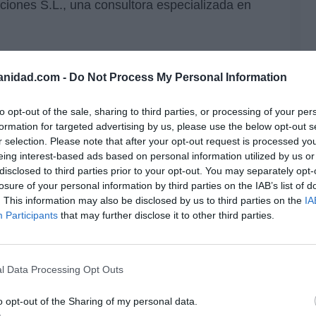
ciones S.L., una consultora especializada en
El
His
anidad.com -
Do Not Process My Personal Information
resado este artículo?
Te
to opt-out of the sale, sharing to third parties, or processing of your per
tro newsletter y recibe cada dia
RT
formation for targeted advertising by us, please use the below opt-out s
o más destacado de Hispanidad
lo
r selection. Please note that after your opt-out request is processed y
Ce
eing interest-based ads based on personal information utilized by us or
li
disclosed to third parties prior to your opt-out. You may separately opt-
di
losure of your personal information by third parties on the IAB’s list of
hu
. This information may also be disclosed by us to third parties on the
IA
iones legales
po
Participants
that may further disclose it to other third parties.
His
Cu
l Data Processing Opt Outs
tu
Red
o opt-out of the Sharing of my personal data.