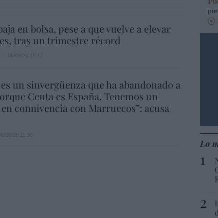
Po
por
aja en bolsa, pese a que vuelve a elevar
es, tras un trimestre récord
06/08/26 15:12
 es un sinvergüenza que ha abandonado a
porque Ceuta es España. Tenemos un
 en connivencia con Marruecos”: acusa
06/08/26 11:30
Lo m