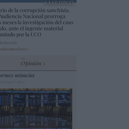
SANCHISTA
rio de la corrupción sanchista.
Audiencia Nacional prorroga
s meses la investigación del caso
do, ante el ingente material
autado por la UCO
 Redacción
culos anteriores
Opinión
ormes minucias
 Eulogio López