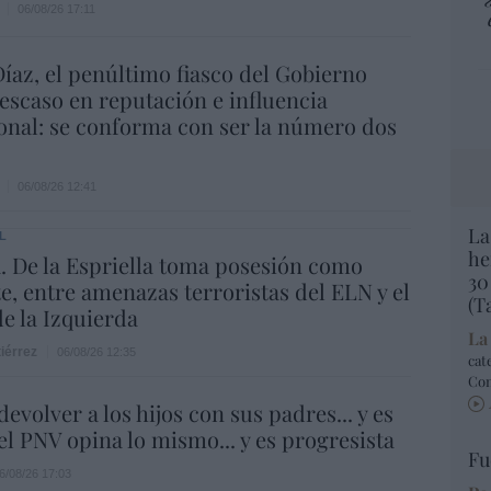
06/08/26 17:11
íaz, el penúltimo fiasco del Gobierno
escaso en reputación e influencia
onal: se conforma con ser la número dos
06/08/26 12:41
La
L
he
 De la Espriella toma posesión como
30
e, entre amenazas terroristas del ELN y el
(T
de la Izquierda
La
iérrez
06/08/26 12:35
cat
Co
evolver a los hijos con sus padres... y es
.el PNV opina lo mismo... y es progresista
Fu
6/08/26 17:03