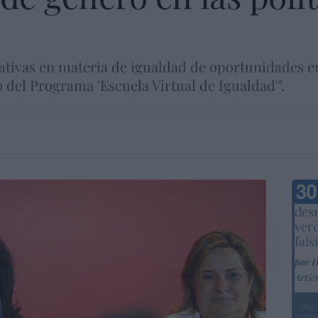
mativas en materia de igualdad de oportunidades e
del Programa 'Escuela Virtual de Igualdad'".
Marc
desm
ver
fals
por 
Artíc