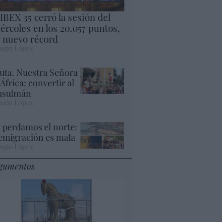
 IBEX 35 cerró la sesión del
ércoles en los 20.057 puntos,
 nuevo récord
ogio López
uta. Nuestra Señora
 África: convertir al
sulmán
ogio López
 perdamos el norte:
 emigración es mala
ogio López
gumentos