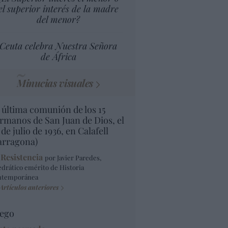
el superior interés de la madre
del menor?
Ceuta celebra Nuestra Señora
de África
Minucias visuales
 última comunión de los 15
rmanos de San Juan de Dios, el
 de julio de 1936, en Calafell
arragona)
 Resistencia
por Javier Paredes,
edrático emérito de Historia
ntemporánea
Artículos anteriores
ego