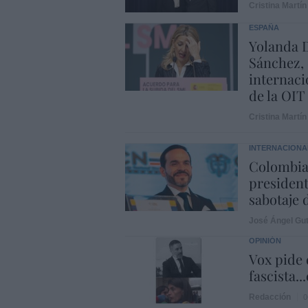
Cristina Martín
ESPAÑA
Yolanda D
Sánchez, 
internaci
de la OIT
Cristina Martín
INTERNACIONA
Colombia.
president
sabotaje 
José Ángel Gut
OPINIÓN
Vox pide d
fascista..
Redacción
0