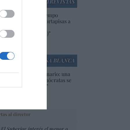
ENTREVISTAS
uropa lleva mucho tiempo
iendo aranceles y cortapisas a
oductos y compañías
ricanas (y europeas)”
Ana Sánchez Arjona
culos anteriores
LA CASA BLANCA
U. Inquietante escenario: una
cera parte de los demócratas se
ine como “socialista”
Ignacio Aguirre
culos anteriores
tas al director
¿El Superior interés el menor o