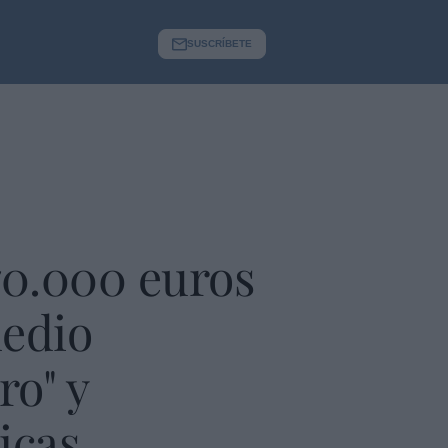
SUSCRÍBETE
70.000 euros
medio
ro" y
icas