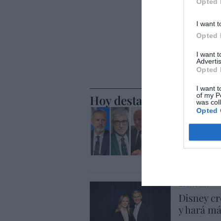
Opted 
I want t
Opted 
I want 
Advertis
Opted 
I want t
of my P
Hoy destacamos
was col
Opted 
ECONOMÍA
Telefónic
Unido, el
Goñi reiv
Eulogio López
ECONOMÍA
Disney cr
y hará m