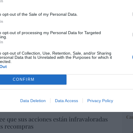
In
o opt-out of the Sale of my Personal Data.
“E
pon
In
pr
to opt-out of processing my Personal Data for Targeted
ame
ing.
In
por 
Artí
o opt-out of Collection, Use, Retention, Sale, and/or Sharing
ersonal Data that Is Unrelated with the Purposes for which it
lected.
Out
a. Situación límite: bronca en Reino
EEU
 riesgo de deuda en el alero... y Enrique
CONFIRM
ter
indica la Presidencia
def
por 
06/08/26 16:47
Data Deletion
Data Access
Privacy Policy
Artí
Car
ee que sus acciones están infravaloradas
ás recompras