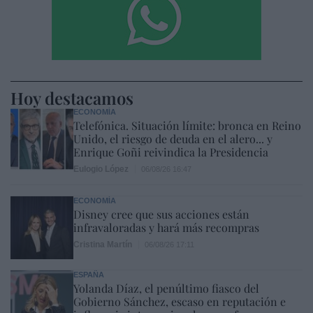
Hoy destacamos
ECONOMÍA
Telefónica. Situación límite: bronca en Reino
Unido, el riesgo de deuda en el alero... y
Enrique Goñi reivindica la Presidencia
Eulogio López
06/08/26 16:47
ECONOMÍA
Disney cree que sus acciones están
infravaloradas y hará más recompras
Cristina Martín
06/08/26 17:11
ESPAÑA
Yolanda Díaz, el penúltimo fiasco del
Gobierno Sánchez, escaso en reputación e