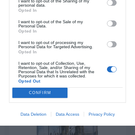
I want to opt-out of the Sharing of my
personal data.
El IBEX 35 cerró la sesión del miércoles en
Opted In
los 20.057 puntos, un nuevo récord
Eulogio López
I want to opt-out of the Sale of my
Personal Data.
Opted In
Ceuta. Nuestra Señora de África:
I want to opt-out of processing my
convertir al musulmán
Personal Data for Targeted Advertising.
Eulogio López
Opted In
I want to opt-out of Collection, Use,
No perdamos el norte: la
Retention, Sale, and/or Sharing of my
emigración es mala
Personal Data that Is Unrelated with the
Purposes for which it was collected.
Eulogio López
Opted Out
Argumentos
CONFIRM
Data Deletion
Data Access
Privacy Policy