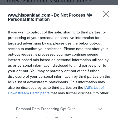
investigación del caso Koldo, ante el
ingente material incautado por la UCO
por Redacción
www.hispanidad.com -
Do Not Process My
Personal Information
Artículos anteriores
If you wish to opt-out of the sale, sharing to third parties, or
Opinión
processing of your personal or sensitive information for
targeted advertising by us, please use the below opt-out
Enormes minucias
section to confirm your selection. Please note that after your
opt-out request is processed you may continue seeing
por Eulogio López
interest-based ads based on personal information utilized by
us or personal information disclosed to third parties prior to
your opt-out. You may separately opt-out of the further
disclosure of your personal information by third parties on the
IAB’s list of downstream participants. This information may
also be disclosed by us to third parties on the
IAB’s List of
Downstream Participants
that may further disclose it to other
third parties.
Personal Data Processing Opt Outs