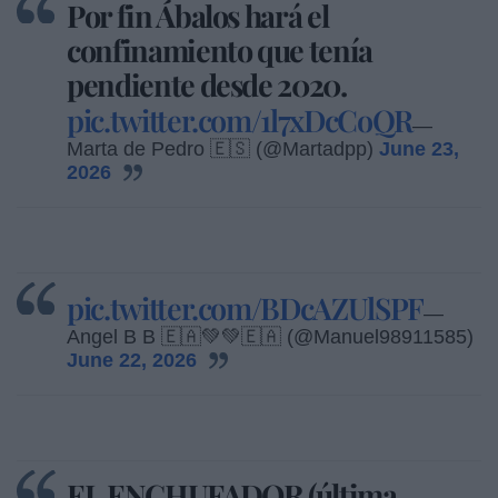
Por fin Ábalos hará el
confinamiento que tenía
pendiente desde 2020.
pic.twitter.com/1l7xDcCoQR
—
Marta de Pedro 🇪🇸 (@Martadpp)
June 23,
2026
pic.twitter.com/BDcAZUlSPF
—
Angel B B 🇪🇦💚💚🇪🇦 (@Manuel98911585)
June 22, 2026
EL ENCHUFADOR (última