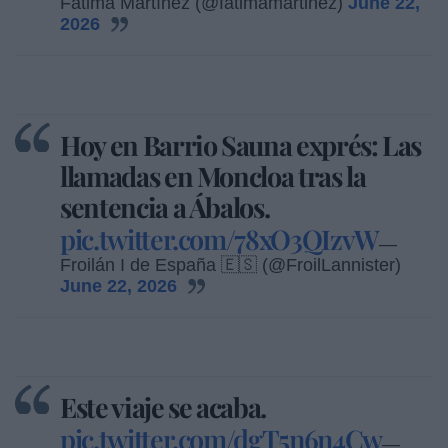
Fátima Martínez (@fatimamartinez)
June 22,
2026
Hoy en Barrio Sauna exprés: Las
llamadas en Moncloa tras la
sentencia a Ábalos.
pic.twitter.com/78xO3QIzvW
—
Froilán I de España 🇪🇸 (@FroilLannister)
June 22, 2026
Este viaje se acaba.
pic.twitter.com/dgT5n6n4Cw
—