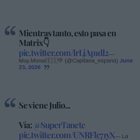
Mientras tanto, esto pasa en
Matrix👇
pic.twitter.com/lrLjAp1dl2
—
Muy.Mona/🇪🇸💚 (@Capitana_espana)
June
23, 2026
Se viene Julio...
Vía:
@SuperTanete
pic.twitter.com/UNRFlc71yX
— La