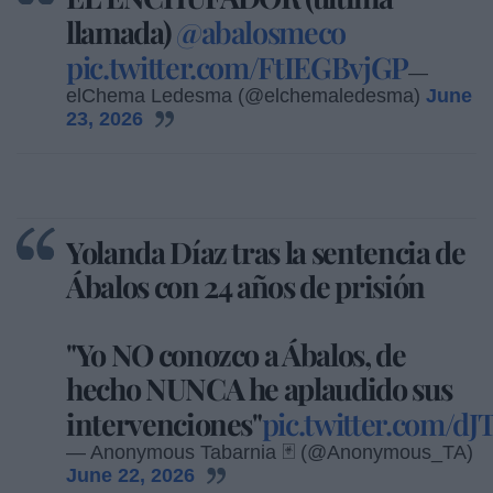
llamada)
@abalosmeco
pic.twitter.com/FtIEGBvjGP
—
elChema Ledesma (@elchemaledesma)
June
23, 2026
Yolanda Díaz tras la sentencia de
Ábalos con 24 años de prisión
"Yo NO conozco a Ábalos, de
hecho NUNCA he aplaudido sus
intervenciones"
pic.twitter.com/d
— Anonymous Tabarnia 🃏 (@Anonymous_TA)
June 22, 2026