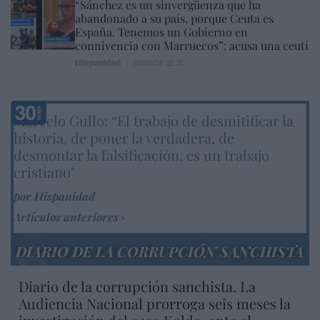
“Sánchez es un sinvergüenza que ha
abandonado a su país, porque Ceuta es
España. Tenemos un Gobierno en
connivencia con Marruecos”: acusa una ceutí
Hispanidad
06/08/26 11:30
Marcelo Gullo: “El trabajo de desmitificar la
historia, de poner la verdadera, de
desmontar la falsificación, es un trabajo
cristiano"
por Hispanidad
Artículos anteriores
DIARIO DE LA CORRUPCIÓN SANCHISTA
Diario de la corrupción sanchista. La
Audiencia Nacional prorroga seis meses la