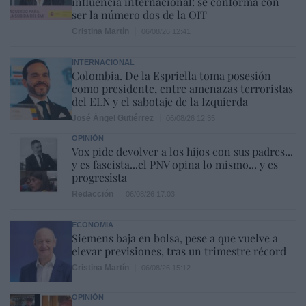
influencia internacional: se conforma con
ser la número dos de la OIT
Cristina Martín
06/08/26 12:41
INTERNACIONAL
Colombia. De la Espriella toma posesión
como presidente, entre amenazas terroristas
del ELN y el sabotaje de la Izquierda
José Ángel Gutiérrez
06/08/26 12:35
OPINIÓN
Vox pide devolver a los hijos con sus padres...
y es fascista...el PNV opina lo mismo... y es
progresista
Redacción
06/08/26 17:03
ECONOMÍA
Siemens baja en bolsa, pese a que vuelve a
elevar previsiones, tras un trimestre récord
Cristina Martín
06/08/26 15:12
OPINIÓN