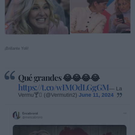
¡Brillante Yoli!
Qué grandes 😂😂😂😂
https://t.co/wIMOdLGgGM
— La
Vermu🍸 (@Vermutin2)
June 11, 2024