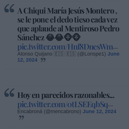
A Chiqui María Jesús Montero ,
se le pone el dedo tieso cada vez
que aplaude al Mentiroso Pedro
Sánchez 😂😂🐵🐵
pic.twitter.com/Hnf8DnesWm
—
Alonso Quijano 🇪🇸 🇪🇸 (@Lonspe1)
June
12, 2024
Hoy en parecidos razonables...
pic.twitter.com/0tLSEEqbSq
—
Encabroná (@mencabrono)
June 12, 2024