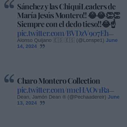
Sánchez y las ChiquiLeaders de
María Jesús Montero!! 😂😂👏👏
Siempre con el dedo tieso!!😂☝️
pic.twitter.com/BVDzV907Eh
—
Alonso Quijano 🇪🇸 🇪🇸 (@Lonspe1)
June
14, 2024
Charo Montero Collection
pic.twitter.com/m1eHAOv1Ra
—
Dean, Jamón Dean ® (@Pechaadereir)
June
13, 2024