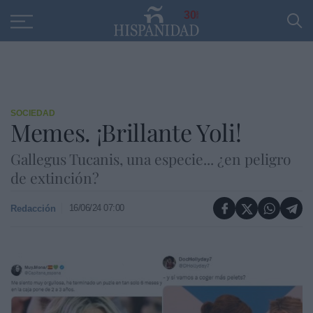
Educación
Entrevistas
PP
SANTANDER
R
30
SOCIEDAD
Memes. ¡Brillante Yoli!
Gallegus Tucanis, una especie... ¿en peligro
de extinción?
16/06/24 07:00
Redacción