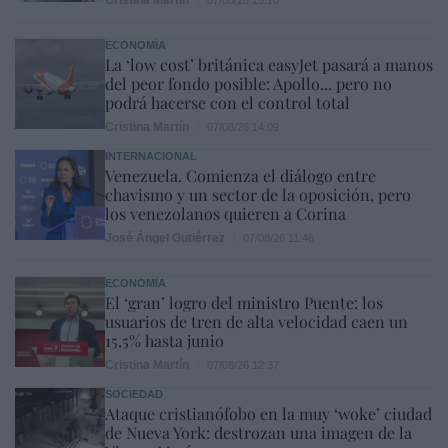
Cristina Martín
07/08/26 15:10
ECONOMÍA
La ‘low cost’ británica easyJet pasará a manos
del peor fondo posible: Apollo... pero no
podrá hacerse con el control total
Cristina Martín
07/08/26 14:09
INTERNACIONAL
Venezuela. Comienza el diálogo entre
chavismo y un sector de la oposición, pero
los venezolanos quieren a Corina
José Ángel Gutiérrez
07/08/26 11:46
ECONOMÍA
El ‘gran’ logro del ministro Puente: los
usuarios de tren de alta velocidad caen un
15,5% hasta junio
Cristina Martín
07/08/26 12:37
SOCIEDAD
Ataque cristianófobo en la muy ‘woke’ ciudad
de Nueva York: destrozan una imagen de la