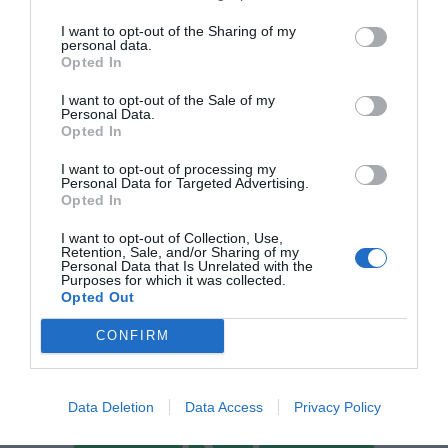
¿Te ha interesado este artículo?
I want to opt-out of the Sharing of my
Suscríbete a nuestro newsletter y recibe cada dia
personal data.
en tu correo lo más destacado de Hispanidad
Opted In
I want to opt-out of the Sale of my
Tu correo electrónico...
Personal Data.
Opted In
I want to opt-out of processing my
Personal Data for Targeted Advertising.
He leído y acepto las
condiciones legales
Opted In
I want to opt-out of Collection, Use,
Retention, Sale, and/or Sharing of my
Personal Data that Is Unrelated with the
Purposes for which it was collected.
Opted Out
CONFIRM
Data Deletion
Data Access
Privacy Policy