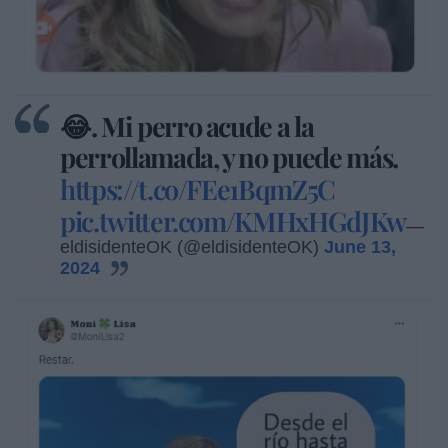
😂. Mi perro acude a la
perrollamada, y no puede más.
https://t.co/FEe1BqmZ5C
pic.twitter.com/KMHxHGdJKw
—
eldisidenteOK (@eldisidenteOK)
June 13,
2024