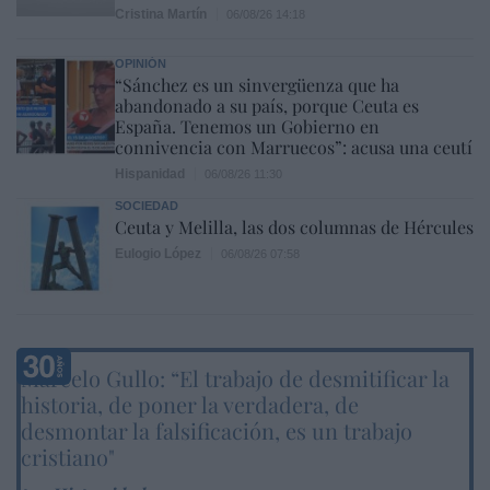
Cristina Martín
06/08/26 14:18
OPINIÓN
“Sánchez es un sinvergüenza que ha
abandonado a su país, porque Ceuta es
España. Tenemos un Gobierno en
connivencia con Marruecos”: acusa una ceutí
Hispanidad
06/08/26 11:30
SOCIEDAD
Ceuta y Melilla, las dos columnas de Hércules
Eulogio López
06/08/26 07:58
Marcelo Gullo: “El trabajo de desmitificar la
historia, de poner la verdadera, de
desmontar la falsificación, es un trabajo
cristiano"