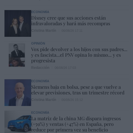
ECONOMÍA
Disney cree que sus acciones están
infravaloradas y hará más recompras
Cristina Martín
06/08/26 17:11
OPINIÓN
Vox pide devolver a los hijos con sus padres...
y es fascista...el PNV opina lo mismo... y es
progresista
Redacción
06/08/26 17:03
ECONOMÍA
Siemens baja en bolsa, pese a que vuelve a
elevar previsiones, tras un trimestre récord
Cristina Martín
06/08/26 15:12
ECONOMÍA
La matriz de la china MG dispara ingresos
(+59%) y ventas (+47%) en España, pero
reduce por primera vez su beneficio