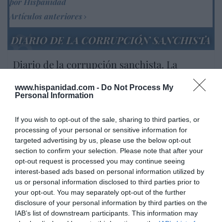
por Hispanidad
Artículos anteriores
DIARIO DE LA CORRUPCIÓN SANCHISTA
Diario de la corrupción sanchista. La
Audiencia Nacional prorroga seis meses la
investigación del caso Koldo, ante el
www.hispanidad.com -
Do Not Process My
Personal Information
ingente material incautado por la UCO
por Redacción
If you wish to opt-out of the sale, sharing to third parties, or
Artículos anteriores
processing of your personal or sensitive information for
targeted advertising by us, please use the below opt-out
section to confirm your selection. Please note that after your
Opinión
opt-out request is processed you may continue seeing
interest-based ads based on personal information utilized by
Enormes minucias
us or personal information disclosed to third parties prior to
por Eulogio López
your opt-out. You may separately opt-out of the further
disclosure of your personal information by third parties on the
IAB’s list of downstream participants. This information may