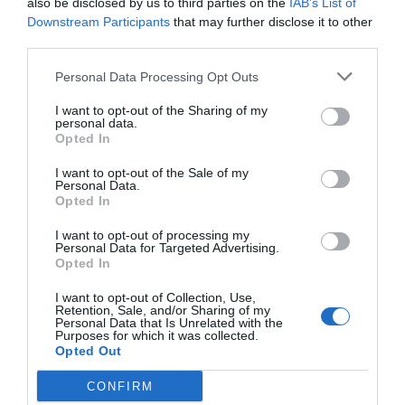
also be disclosed by us to third parties on the
IAB’s List of
Downstream Participants
that may further disclose it to other
third parties.
Personal Data Processing Opt Outs
I want to opt-out of the Sharing of my
personal data.
Opted In
I want to opt-out of the Sale of my
El IBEX 35 cerró la sesión del miércoles en
Personal Data.
Opted In
los 20.057 puntos, un nuevo récord
Eulogio López
I want to opt-out of processing my
Personal Data for Targeted Advertising.
Opted In
Ceuta. Nuestra Señora de África:
convertir al musulmán
I want to opt-out of Collection, Use,
Eulogio López
Retention, Sale, and/or Sharing of my
Personal Data that Is Unrelated with the
Purposes for which it was collected.
Opted Out
No perdamos el norte: la
emigración es mala
CONFIRM
Eulogio López