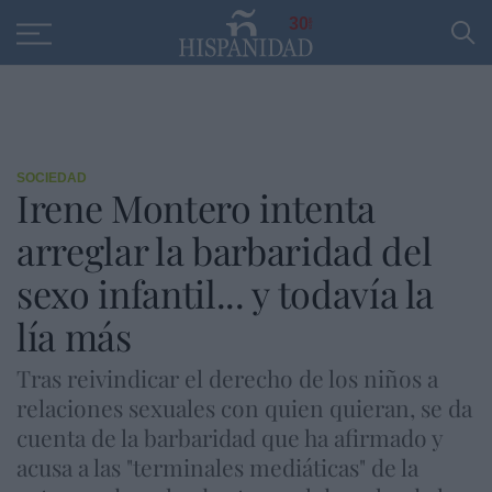
Educación
Entrevistas
PP
SANTANDER
R
30
SOCIEDAD
Irene Montero intenta
arreglar la barbaridad del
sexo infantil... y todavía la
lía más
Tras reivindicar el derecho de los niños a
relaciones sexuales con quien quieran, se da
cuenta de la barbaridad que ha afirmado y
acusa a las "terminales mediáticas" de la