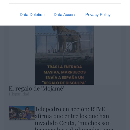
Argumentos
Data Deletion
Data Access
Privacy Policy
El regalo de 'Mojamé'
Hispanidad
Telepedro en acción: RTVE
afirma que entre los que han
invadido Ceuta, "muchos son
licenciados y diplomados, que