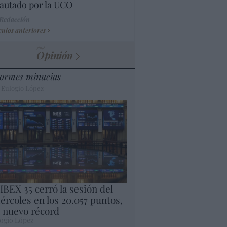
autado por la UCO
 Redacción
culos anteriores
Opinión
ormes minucias
 Eulogio López
 IBEX 35 cerró la sesión del
ércoles en los 20.057 puntos,
 nuevo récord
ogio López