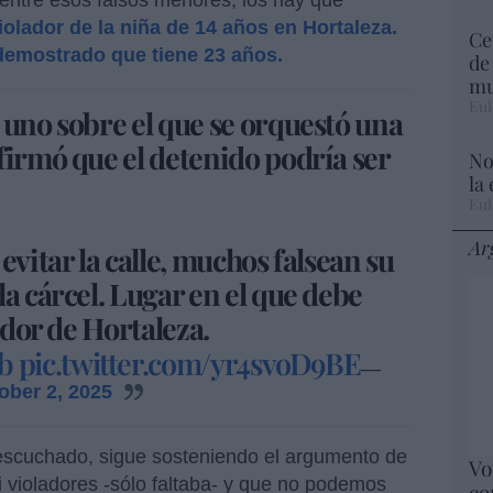
violador de la niña de 14 años en Hortaleza.
Ce
demostrado que tiene 23 años.
de
mu
Eul
 uno sobre el que se orquestó una
firmó que el detenido podría ser
No
la
Eul
Ar
evitar la calle, muchos falsean su
a cárcel. Lugar en el que debe
ador de Hortaleza.
b
pic.twitter.com/yr4svoD9BE
—
ober 2, 2025
n escuchado, sigue sosteniendo el argumento de
Vo
i violadores -sólo faltaba- y que no podemos
co