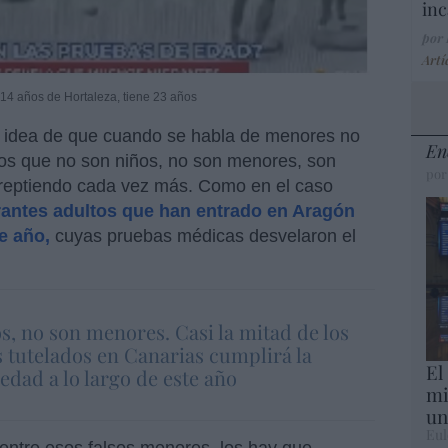
inc
por
Artí
e 14 años de Hortaleza, tiene 23 años
 idea de que cuando se habla de menores no
En
os que no son niños, no son menores, son
por
á reptiendo cada vez más. Como en el caso
rantes adultos que han entrado en Aragón
e año,
cuyas pruebas médicas desvelaron el
s, no son menores. Casi la mitad de los
 tutelados en Canarias cumplirá la
El
edad a lo largo de este año
mi
un
Eul
 entre esos falsos menores, los hay que