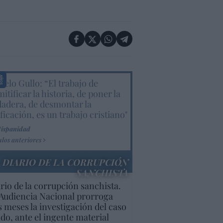
elo Gullo: “El trabajo de
itificar la historia, de poner la
dadera, de desmontar la
ificación, es un trabajo cristiano"
Hispanidad
ulos anteriores
DIARIO DE LA CORRUPCIÓN
SANCHISTA
rio de la corrupción sanchista.
Audiencia Nacional prorroga
s meses la investigación del caso
do, ante el ingente material