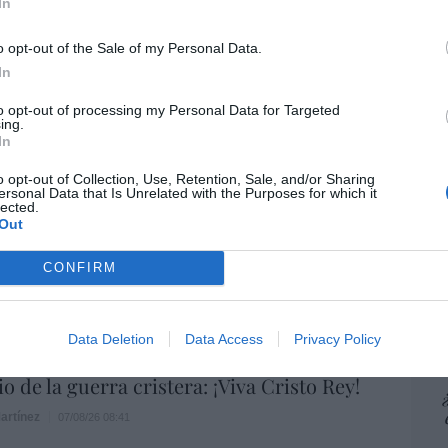
“E
In
pon
pr
o opt-out of the Sale of my Personal Data.
ame
In
por 
to opt-out of processing my Personal Data for Targeted
Artí
ing.
In
o opt-out of Collection, Use, Retention, Sale, and/or Sharing
ersonal Data that Is Unrelated with the Purposes for which it
EEU
lected.
Out
ter
res no se ha atrevido a acabar con Onur
def
ntras Rodríguez Soler le exige que le
CONFIRM
EO... y exhibe músculo
por 
Artí
07/08/26 07:57
Data Deletion
Data Access
Privacy Policy
Car
o de la guerra cristera: ¡Viva Cristo Rey!
artínez
07/08/26 08:41