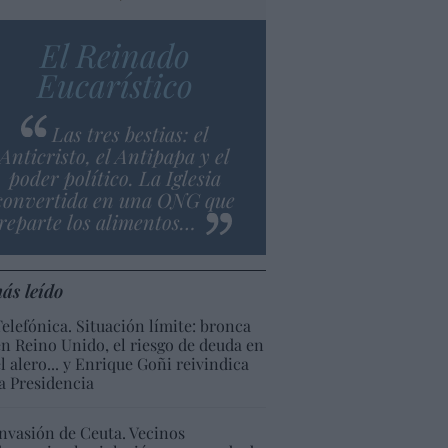
El Reinado
Eucarístico
Las tres bestias: el
Anticristo, el Antipapa y el
poder político. La Iglesia
convertida en una ONG que
reparte los alimentos…
ás leído
Telefónica. Situación límite: bronca
en Reino Unido, el riesgo de deuda en
el alero... y Enrique Goñi reivindica
la Presidencia
Invasión de Ceuta. Vecinos