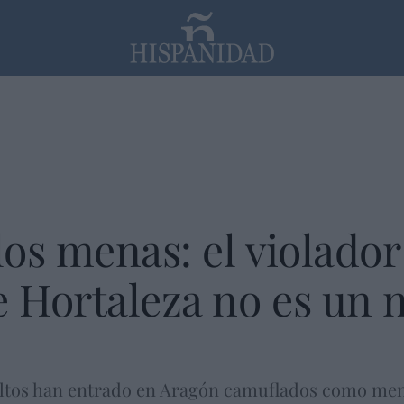
PP
SANTANDER
Religión
los menas: el violador
e Hortaleza no es un n
ultos han entrado en Aragón camuflados como meno