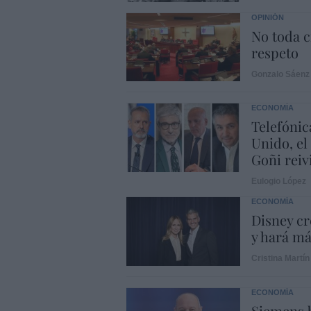
OPINIÓN
No toda c
respeto
Gonzalo Sáenz
ECONOMÍA
Telefónic
Unido, el
Goñi reiv
Eulogio López
ECONOMÍA
Disney cr
y hará m
Cristina Martín
ECONOMÍA
Siemens b