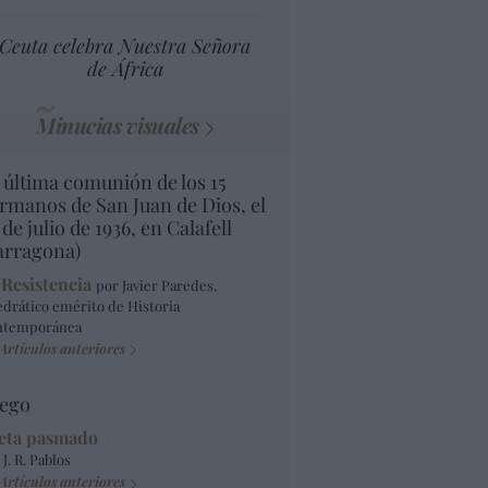
Ceuta celebra Nuestra Señora
de África
Minucias visuales
 última comunión de los 15
rmanos de San Juan de Dios, el
 de julio de 1936, en Calafell
arragona)
 Resistencia
por Javier Paredes,
edrático emérito de Historia
ntemporánea
Artículos anteriores
ego
eta pasmado
 J. R. Pablos
Artículos anteriores