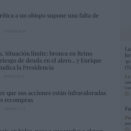
rítica a un obispo supone una falta de
07/08/26 08:38
La
a. Situación límite: bronca en Reino
he
 riesgo de deuda en el alero... y Enrique
30
indica la Presidencia
(T
La
06/08/26 16:47
cat
Co
ee que sus acciones están infravaloradas
ás recompras
Fu
06/08/26 17:11
Po
por
aja en bolsa, pese a que vuelve a elevar