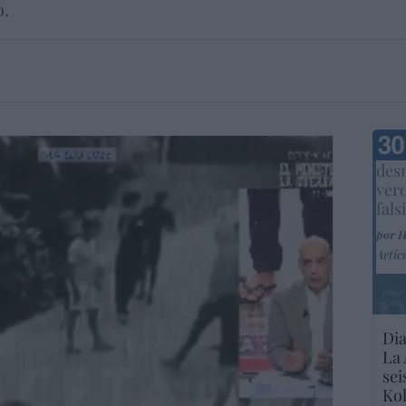
o.
Marc
desm
ver
fals
por 
Artíc
Dia
La 
sei
Kol