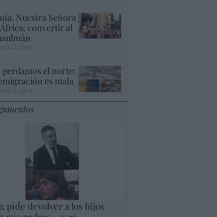
uta. Nuestra Señora
 África: convertir al
sulmán
ogio López
 perdamos el norte:
 emigración es mala
ogio López
gumentos
x pide devolver a los hijos
n sus padres... y es