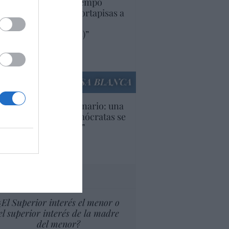
uropa lleva mucho tiempo
iendo aranceles y cortapisas a
oductos y compañías
ricanas (y europeas)”
Ana Sánchez Arjona
culos anteriores
LA CASA BLANCA
U. Inquietante escenario: una
cera parte de los demócratas se
ine como “socialista”
Ignacio Aguirre
culos anteriores
tas al director
¿El Superior interés el menor o
el superior interés de la madre
del menor?