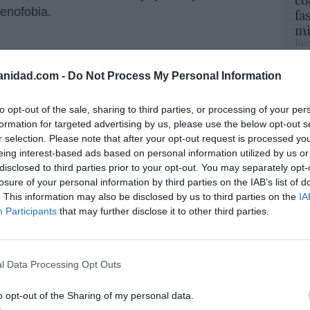
 xenofobia.
fa
mi
Red
El
anidad.com -
Do Not Process My Personal Information
resado este artículo?
His
tro newsletter y recibe cada dia
to opt-out of the sale, sharing to third parties, or processing of your per
o más destacado de Hispanidad
formation for targeted advertising by us, please use the below opt-out s
Te
r selection. Please note that after your opt-out request is processed y
RT
eing interest-based ads based on personal information utilized by us or
lo
disclosed to third parties prior to your opt-out. You may separately opt-
Ce
losure of your personal information by third parties on the IAB’s list of
iones legales
li
. This information may also be disclosed by us to third parties on the
IA
di
Participants
that may further disclose it to other third parties.
hu
po
His
l Data Processing Opt Outs
o opt-out of the Sharing of my personal data.