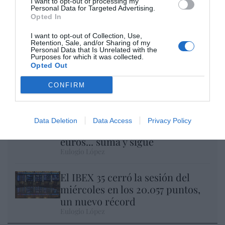
I want to opt-out of processing my
Personal Data for Targeted Advertising.
Opted In
I want to opt-out of Collection, Use,
Retention, Sale, and/or Sharing of my
Personal Data that Is Unrelated with the
Purposes for which it was collected.
Opted Out
Nokia, Ericsson... Huawei: lo que importan
son las patentes
CONFIRM
Eulogio López
Isabel Pantoja pierde dos pleitos
Data Deletion
Data Access
Privacy Policy
con Hacienda por 700.000
euros... suma y sigue
Eulogio López
El IBEX 35 cerró la sesión del
miércoles en los 20.057 puntos,
un nuevo récord
Eulogio López