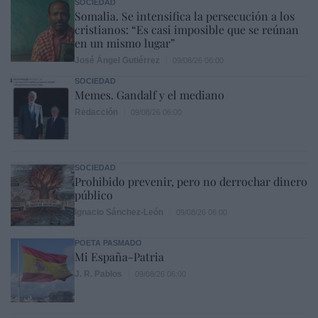
SOCIEDAD
Somalia. Se intensifica la persecución a los
cristianos: “Es casi imposible que se reúnan
en un mismo lugar”
José Ángel Gutiérrez
09/08/26 06:00
SOCIEDAD
Memes. Gandalf y el mediano
Redacción
09/08/26 06:00
SOCIEDAD
Prohibido prevenir, pero no derrochar dinero
público
Ignacio Sánchez-León
09/08/26 06:00
POETA PASMADO
Mi España-Patria
J. R. Pablos
09/08/26 06:00