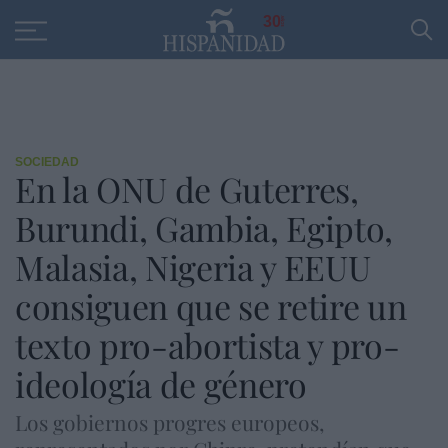
Educación
Entrevistas
PP
SANTANDER
R
30
SOCIEDAD
En la ONU de Guterres,
Burundi, Gambia, Egipto,
Malasia, Nigeria y EEUU
consiguen que se retire un
texto pro-abortista y pro-
ideología de género
Los gobiernos progres europeos,