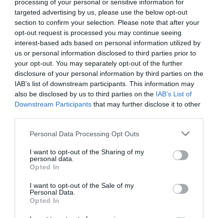
processing of your personal or sensitive information for
targeted advertising by us, please use the below opt-out
DIARIO DE LA CORRUPCIÓN SANCHISTA
section to confirm your selection. Please note that after your
opt-out request is processed you may continue seeing
Diario de la corrupción sanchista. Hazte
interest-based ads based on personal information utilized by
Oír se manifiesta delante de La Mareta:
us or personal information disclosed to third parties prior to
“Pedro Sánchez es un criminal”
your opt-out. You may separately opt-out of the further
disclosure of your personal information by third parties on the
por Redacción
IAB’s list of downstream participants. This information may
also be disclosed by us to third parties on the
IAB’s List of
Artículos anteriores
Downstream Participants
that may further disclose it to other
third parties.
Opinión
Personal Data Processing Opt Outs
Enormes minucias
I want to opt-out of the Sharing of my
por Eulogio López
personal data.
Opted In
I want to opt-out of the Sale of my
Personal Data.
Opted In