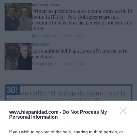
INTERNACIONAL
Primarias presidenciales demócratas 2028. El
icono LGTBIQ+ Pete Buttigieg regresa a
escena y lo hace con las peores propuestas de
Biden
Ignacio Aguirre
09/08/26 06:00
SOCIEDAD
Los cambios del Papa León XIV: lentos pero
acertados
Eulogio López
09/08/26 06:00
Marcelo Gullo: “El trabajo de desmitificar la
historia, de poner la verdadera, de
desmontar la falsificación, es un trabajo
www.hispanidad.com -
Do Not Process My
cristiano"
Personal Information
por Hispanidad
If you wish to opt-out of the sale, sharing to third parties, or
Artículos anteriores