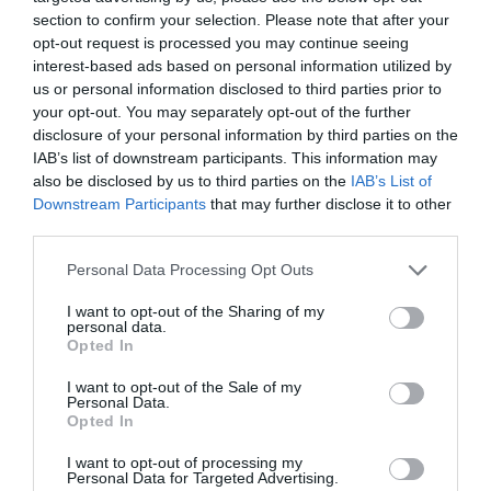
section to confirm your selection. Please note that after your
opt-out request is processed you may continue seeing
interest-based ads based on personal information utilized by
us or personal information disclosed to third parties prior to
your opt-out. You may separately opt-out of the further
disclosure of your personal information by third parties on the
IAB’s list of downstream participants. This information may
also be disclosed by us to third parties on the
IAB’s List of
Downstream Participants
that may further disclose it to other
Hoy destacamos
third parties.
ECONOMÍA
BBVA. Torres no se ha atrevido a acabar con
Personal Data Processing Opt Outs
Onur Genç, mientras Rodríguez Soler le
exige que le nombre CEO... y exhibe músculo
I want to opt-out of the Sharing of my
personal data.
Eulogio López
07/08/26 07:57
Opted In
I want to opt-out of the Sale of my
OPINIÓN
Personal Data.
Centenario de la guerra cristera: ¡Viva Cristo
Opted In
Rey!
José Vicente Martínez
07/08/26 08:41
I want to opt-out of processing my
Personal Data for Targeted Advertising.