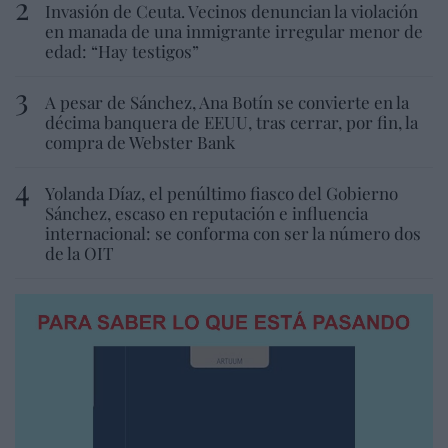
Invasión de Ceuta. Vecinos denuncian la violación
en manada de una inmigrante irregular menor de
edad: “Hay testigos”
A pesar de Sánchez, Ana Botín se convierte en la
décima banquera de EEUU, tras cerrar, por fin, la
compra de Webster Bank
Yolanda Díaz, el penúltimo fiasco del Gobierno
Sánchez, escaso en reputación e influencia
internacional: se conforma con ser la número dos
de la OIT