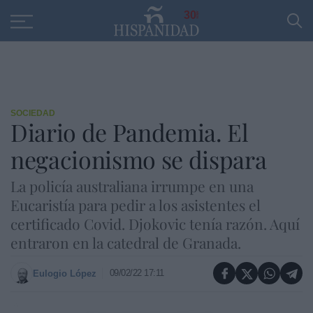
Educación
Entrevistas
PP
SANTANDER
R
30
SOCIEDAD
Diario de Pandemia. El
negacionismo se dispara
La policía australiana irrumpe en una
Eucaristía para pedir a los asistentes el
certificado Covid. Djokovic tenía razón. Aquí
entraron en la catedral de Granada.
09/02/22 17:11
Eulogio López