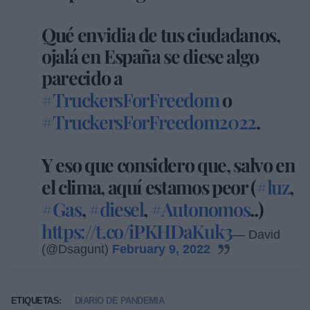
Qué envidia de tus ciudadanos,
ojalá en España se diese algo
parecido a
#TruckersForFreedom
o
#TruckersForFreedom2022
.
Y eso que considero que, salvo en
el clima, aquí estamos peor (
#luz
,
#Gas
,
#diesel
,
#Autonomos
..)
https://t.co/iPKHDaKuk3
— David
(@Dsagunt)
February 9, 2022
ETIQUETAS:
DIARIO DE PANDEMIA