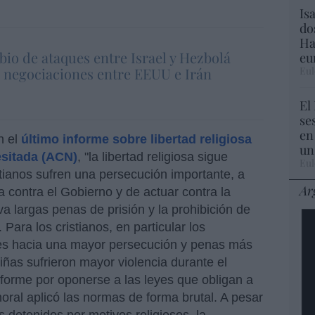
Is
do
Ha
bio de ataques entre Israel y Hezbolá
eu
Eul
s negociaciones entre EEUU e Irán
El
se
en
n el
último informe sobre libertad religiosa
un
esitada (ACN)
, "la libertad religiosa sigue
Eul
stianos sufren una persecución importante, a
Ar
ontra el Gobierno y de actuar contra la
va largas penas de prisión y la prohibición de
 Para los cristianos, en particular los
 es hacia una mayor persecución y penas más
niñas sufrieron mayor violencia durante el
nforme por oponerse a las leyes que obligan a
a moral aplicó las normas de forma brutal. A pesar