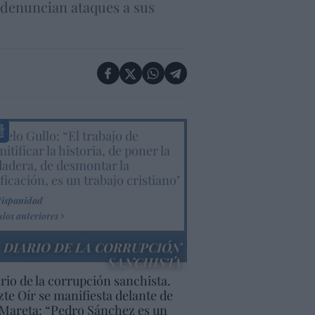
 denuncian ataques a sus
elo Gullo: “El trabajo de
itificar la historia, de poner la
dadera, de desmontar la
ificación, es un trabajo cristiano"
Hispanidad
ulos anteriores
DIARIO DE LA CORRUPCIÓN
SANCHISTA
rio de la corrupción sanchista.
te Oír se manifiesta delante de
Mareta: “Pedro Sánchez es un