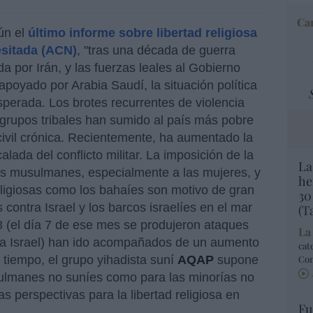
Car
ún el
último informe sobre libertad religiosa
esitada (ACN)
, "tras una década de guerra
ada por Irán, y las fuerzas leales al Gobierno
poyado por Arabia Saudí, la situación política
perada. Los brotes recurrentes de violencia
y grupos tribales han sumido al país más pobre
ivil crónica. Recientemente, ha aumentado la
lada del conflicto militar. La imposición de la
La
a los musulmanes, especialmente a las mujeres, y
he
religiosas como los bahaíes son motivo de gran
30
contra Israel y los barcos israelíes en el mar
(T
 (el día 7 de ese mes se produjeron ataques
La
tra Israel) han ido acompañados de un aumento
cat
 tiempo, el grupo yihadista suní
AQAP
supone
Co
ulmanes no suníes como para las minorías no
 perspectivas para la libertad religiosa en
Fu