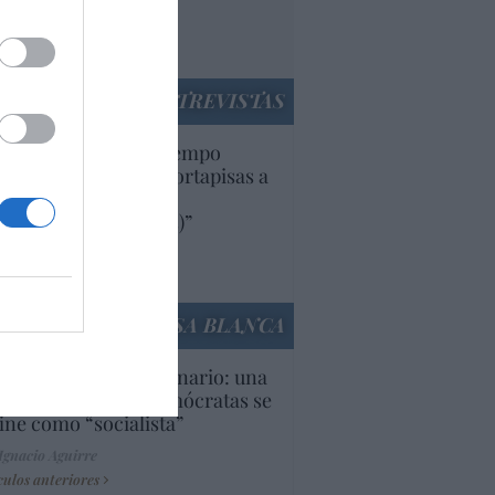
rruecos”: acusa una
utí
panidad
ENTREVISTAS
uropa lleva mucho tiempo
iendo aranceles y cortapisas a
oductos y compañías
ricanas (y europeas)”
Ana Sánchez Arjona
culos anteriores
LA CASA BLANCA
U. Inquietante escenario: una
cera parte de los demócratas se
ine como “socialista”
Ignacio Aguirre
culos anteriores