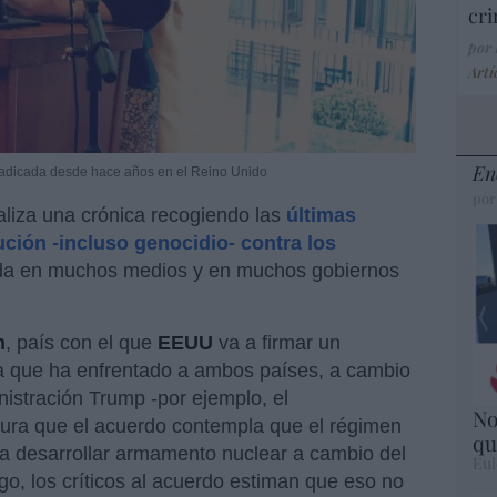
cri
por
Artí
En
da radicada desde hace años en el Reino Unido
por
liza una crónica recogiendo las
últimas
ción -incluso genocidio- contra los
iada en muchos medios y en muchos gobiernos
n
, país con el que
EEUU
va a firmar un
ra que ha enfrentado a ambos países, a cambio
istración Trump -por ejemplo, el
No
gura que el acuerdo contempla que el régimen
qu
da desarrollar armamento nuclear a cambio del
Eul
go, los críticos al acuerdo estiman que eso no