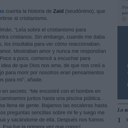
Po
as
cuenta la historia de
Zaid
(seudónimo), que
por
tirse al cristianismo.
mán. “Leía sobre el cristianismo para
tra cristianos. Sin embargo, cuando me daba
, los insultaba para ver cómo reaccionaban.
u amor. Mostraban amor y nunca me respondían
. “Poco a poco, comencé a escuchar para
a idea de que Dios nos ama, de que nos creó a
jo para morir por nosotros eran pensamientos
s para mí”, añade.
o en secreto. “Me encontré con el hombre en
 caminamos juntos hasta una piscina pública.
ba llena de gente. Bajamos las escaleras hasta
Lo m
dos preguntas sencillas sobre mi fe y luego me
gua y sacándome de ella. Después nos fuimos
. Esa fue la primera vez que conocí