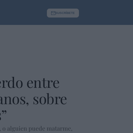
SUSCRÍBETE
erdo entre
anos, sobre
s”
e, o alguien puede matarme,