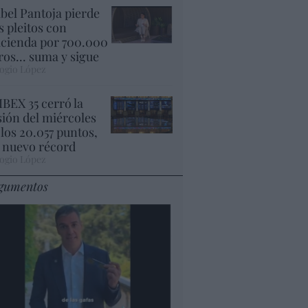
abel Pantoja pierde
s pleitos con
cienda por 700.000
ros... suma y sigue
ogio López
 IBEX 35 cerró la
sión del miércoles
 los 20.057 puntos,
 nuevo récord
ogio López
gumentos