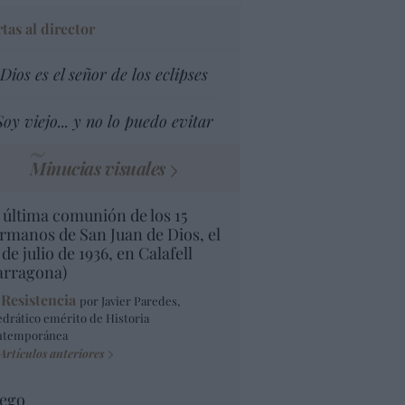
tas al director
Dios es el señor de los eclipses
Soy viejo... y no lo puedo evitar
Minucias visuales
 última comunión de los 15
rmanos de San Juan de Dios, el
 de julio de 1936, en Calafell
arragona)
 Resistencia
por Javier Paredes,
edrático emérito de Historia
ntemporánea
Artículos anteriores
ego