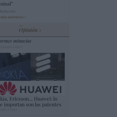
minal”
 Redacción
culos anteriores
Opinión
ormes minucias
 Eulogio López
kia, Ericsson... Huawei: lo
e importan son las patentes
ogio López