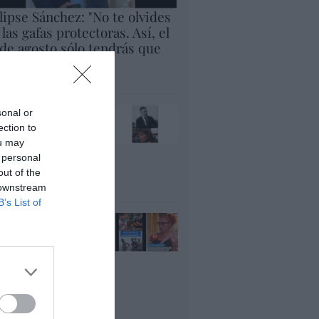
lipse Sánchez: "No te olvides
 las gafas protectoras. Así, el
 de agosto sólo tendrás que
rar al cielo"
panidad
x pide devolver a los
sonal or
jos con sus padres...
ection to
es fascista...el PNV
ou may
ina lo mismo... y es
 personal
ogresista
out of the
acción
 downstream
B’s List of
ánchez es un
nvergüenza que ha
andonado a su país,
rque Ceuta es
paña. Tenemos un
bierno en
nnivencia con