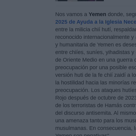
Nos vamos a
Yemen
donde, seg
2025 de Ayuda a la Iglesia Nec
entre la milicia chií hutí, respald
reconocido internacionalmente y a
y humanitaria de Yemen es deses
entre chiíes, suníes, yihadistas 
de Oriente Medio en una guerra c
preocupación por una posible esca
versión huti de la fe chií zaidí 
la hostilidad hacia las minorías 
preocupación. Los ataques hutíes 
Rojo después de octubre de 2023
de los terroristas de Hamás con
del discurso antisemita. Al mismo
una amenaza tanto para los mus
musulmanas. En consecuencia, las
Yemen son negativas".