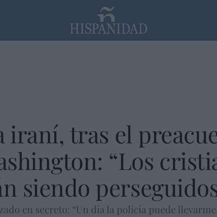
PP
SANTANDER
Religión
 iraní, tras el preacu
shington: “Los cristi
án siendo perseguido
zado en secreto: “Un día la policía puede llevarm