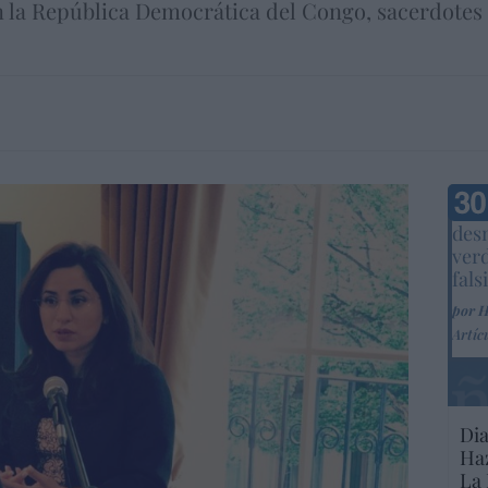
n la República Democrática del Congo, sacerdotes
Marc
desm
ver
fals
por 
Artíc
Dia
Haz
La 