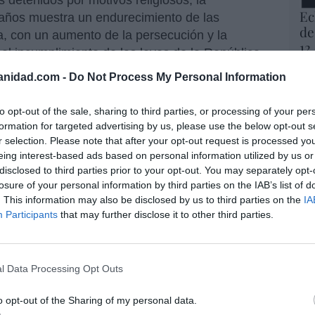
s detenidos por motivos religiosos, la
Ec
 años muestra un endurecimiento de las
de
osa, con un aumento de la persecución y la
12
el incumplimiento de las leyes de la República
mi
a libertad religiosa en Irán siguen siendo muy
His
anidad.com -
Do Not Process My Personal Information
Vo
to opt-out of the sale, sharing to third parties, or processing of your per
í
Attieh Fard
(política y abogada radicada
hi
formation for targeted advertising by us, please use the below opt-out s
ido) ha comentado para
AsiaNews
lo que va a
y 
r selection. Please note that after your opt-out request is processed y
istianos en Irán: “Muchos consideran que
op
eing interest-based ads based on personal information utilized by us or
pr
 el régimen sea más estable, y a perpetuar la
disclosed to third parties prior to your opt-out. You may separately opt-
Red
losure of your personal information by third parties on the IAB’s list of
, sobre todo, seguirán siendo perseguidos -
. This information may also be disclosed by us to third parties on the
IA
raní sigue sujeta a la Sharía, y por lo tanto los
Participants
that may further disclose it to other third parties.
“S
 seguirán siendo maltratados”, como ha
si
on arrestos y penas de cárcel. “Muchos
ab
úa- han expresado tristeza, rabia y una
po
l Data Processing Opt Outs
 pueblo ha pedido un cambio de régimen y no
Es
Go
 de naturaleza puramente financiera y se
o opt-out of the Sharing of my personal data.
co
lear”. “En mi opinión, es demasiado pronto