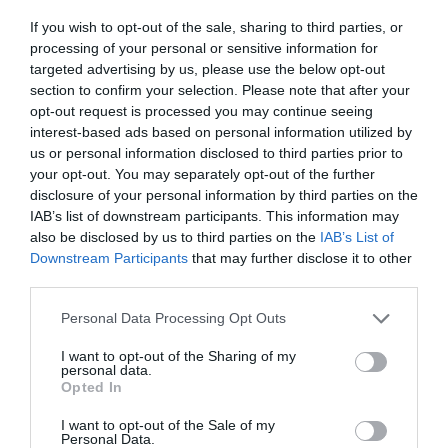
rechaza que Marruecos sea anfitriona del
Mundial 2030: "No es un socio fiable"
If you wish to opt-out of the sale, sharing to third parties, or
José Ángel Gutiérrez
06/08/26 13:53
processing of your personal or sensitive information for
targeted advertising by us, please use the below opt-out
section to confirm your selection. Please note that after your
OPINIÓN
“Sánchez es un sinvergüenza que ha
opt-out request is processed you may continue seeing
abandonado a su país, porque Ceuta es
interest-based ads based on personal information utilized by
España. Tenemos un Gobierno en
us or personal information disclosed to third parties prior to
connivencia con Marruecos”: acusa una ceutí
your opt-out. You may separately opt-out of the further
Hispanidad
06/08/26 11:30
disclosure of your personal information by third parties on the
IAB’s list of downstream participants. This information may
SOCIEDAD
Ceuta y Melilla, las dos columnas de Hércules
also be disclosed by us to third parties on the
IAB’s List of
Downstream Participants
that may further disclose it to other
Eulogio López
06/08/26 07:58
third parties.
Personal Data Processing Opt Outs
I want to opt-out of the Sharing of my
personal data.
Marcelo Gullo: “El trabajo de desmitificar la
Opted In
historia, de poner la verdadera, de
desmontar la falsificación, es un trabajo
I want to opt-out of the Sale of my
Personal Data.