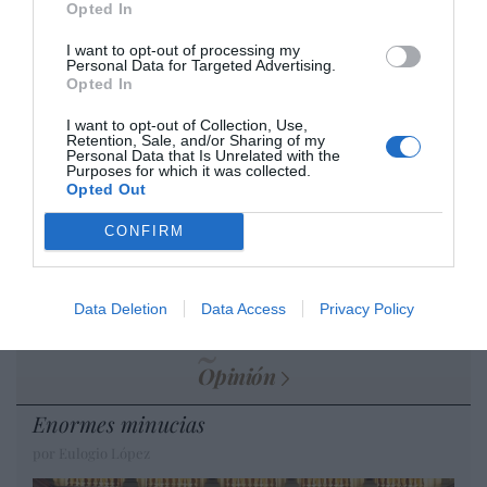
cristiano"
Opted In
por Hispanidad
I want to opt-out of processing my
Personal Data for Targeted Advertising.
Artículos anteriores
Opted In
DIARIO DE LA CORRUPCIÓN SANCHISTA
I want to opt-out of Collection, Use,
Retention, Sale, and/or Sharing of my
Personal Data that Is Unrelated with the
Diario de la corrupción sanchista. La
Purposes for which it was collected.
Opted Out
Audiencia Nacional prorroga seis meses la
investigación del caso Koldo, ante el
CONFIRM
ingente material incautado por la UCO
por Redacción
Data Deletion
Data Access
Privacy Policy
Artículos anteriores
Opinión
Enormes minucias
por Eulogio López