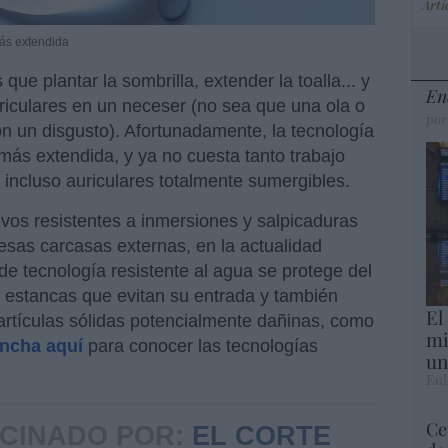
Artí
más extendida
e plantar la sombrilla, extender la toalla... y
En
uriculares en un neceser (no sea que una ola o
por
 un disgusto). Afortunadamente, la tecnología
más extendida, y ya no cuesta tanto trabajo
incluso auriculares totalmente sumergibles.
ivos resistentes a inmersiones y salpicaduras
esas carcasas externas, en la actualidad
de tecnología resistente al agua se protege del
s estancas que evitan su entrada y también
El
partículas sólidas potencialmente dañinas, como
mi
incha aquí
para conocer las tecnologías
un
Eul
Ce
CINADO POR:
EL CORTE