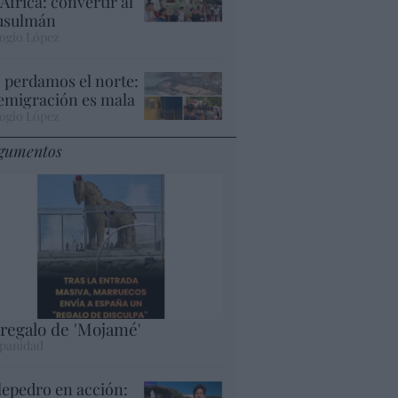
 África: convertir al
sulmán
ogio López
 perdamos el norte:
 emigración es mala
ogio López
gumentos
 regalo de 'Mojamé'
panidad
lepedro en acción: