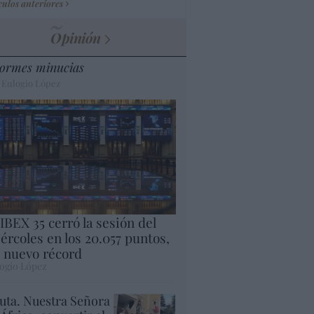
culos anteriores
Opinión
ormes minucias
 Eulogio López
 IBEX 35 cerró la sesión del
ércoles en los 20.057 puntos,
 nuevo récord
ogio López
uta. Nuestra Señora