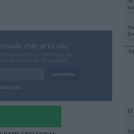
de
mu
Eul
No
la
Eul
resado este artículo?
Ar
tro newsletter y recibe cada dia
o más destacado de Hispanidad
iones legales
El
His
Te