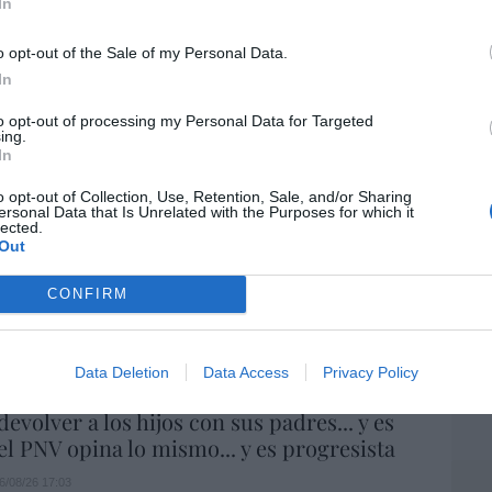
Artí
In
06/08/26 17:11
o opt-out of the Sale of my Personal Data.
íaz, el penúltimo fiasco del Gobierno
In
EEU
escaso en reputación e influencia
ter
to opt-out of processing my Personal Data for Targeted
onal: se conforma con ser la número dos
ing.
def
In
por 
o opt-out of Collection, Use, Retention, Sale, and/or Sharing
06/08/26 12:41
Artí
ersonal Data that Is Unrelated with the Purposes for which it
lected.
Out
L
Car
 De la Espriella toma posesión como
e, entre amenazas terroristas del ELN y el
CONFIRM
de la Izquierda
iérrez
06/08/26 12:35
Data Deletion
Data Access
Privacy Policy
evolver a los hijos con sus padres... y es
.el PNV opina lo mismo... y es progresista
6/08/26 17:03