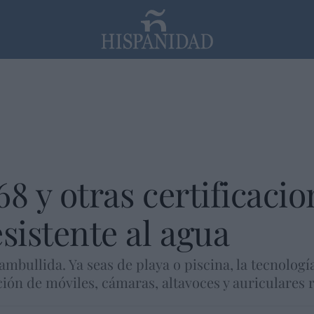
PP
SANTANDER
Religión
P68 y otras certificaci
sistente al agua
zambullida. Ya seas de playa o piscina, la tecnolo
ión de móviles, cámaras, altavoces y auriculares r