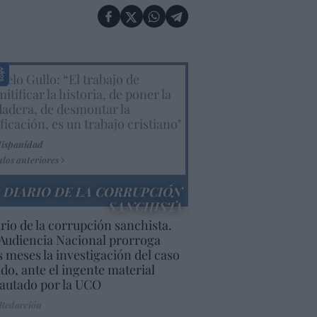
elo Gullo: “El trabajo de
itificar la historia, de poner la
dadera, de desmontar la
ificación, es un trabajo cristiano"
Hispanidad
ulos anteriores
DIARIO DE LA CORRUPCIÓN
SANCHISTA
rio de la corrupción sanchista.
Audiencia Nacional prorroga
s meses la investigación del caso
do, ante el ingente material
autado por la UCO
 Redacción