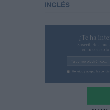
INGLÉS
¿Te ha inte
Suscríbete a nues
en tu correo l
Tu correo electrónico...
He leído y acepto las
condic