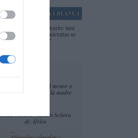
culos anteriores
LA CASA BLANCA
U. Inquietante escenario: una
cera parte de los demócratas se
ine como “socialista”
Ignacio Aguirre
culos anteriores
tas al director
¿El Superior interés el menor o
el superior interés de la madre
del menor?
Ceuta celebra Nuestra Señora
de África
Minucias visuales