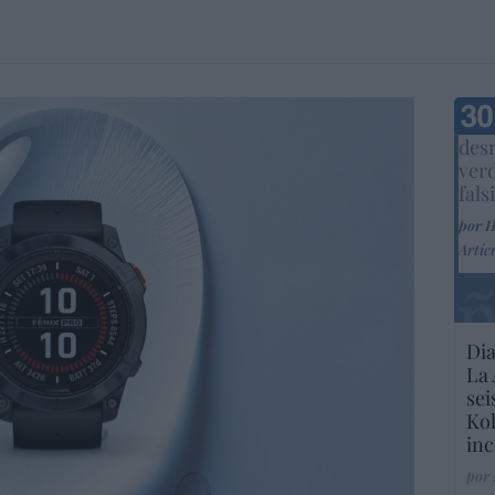
Marc
desm
ver
fals
por 
Artíc
Dia
La 
sei
Kol
inc
por