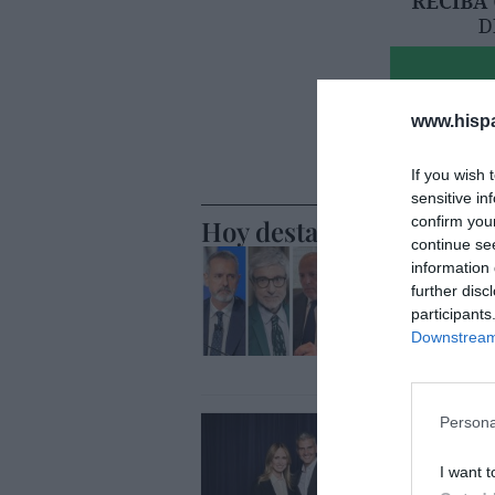
www.hisp
If you wish 
sensitive in
confirm you
Hoy destacamos
continue se
ECONOMÍA
information 
Telefónic
further disc
Unido, el
participants
Goñi reiv
Downstream 
Eulogio López
Persona
ECONOMÍA
Disney cr
y hará m
I want t