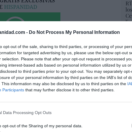
RT
lo
Ce
li
di
anidad.com -
Do Not Process My Personal Information
hu
po
His
to opt-out of the sale, sharing to third parties, or processing of your per
formation for targeted advertising by us, please use the below opt-out s
r selection. Please note that after your opt-out request is processed y
Cu
eing interest-based ads based on personal information utilized by us or
tu
disclosed to third parties prior to your opt-out. You may separately opt-
Red
a. Situación límite: bronca en Reino
losure of your personal information by third parties on the IAB’s list of
 riesgo de deuda en el alero... y Enrique
. This information may also be disclosed by us to third parties on the
IA
indica la Presidencia
Participants
that may further disclose it to other third parties.
“E
06/08/26 16:47
pon
pr
l Data Processing Opt Outs
ame
ee que sus acciones están infravaloradas
ás recompras
por 
o opt-out of the Sharing of my personal data.