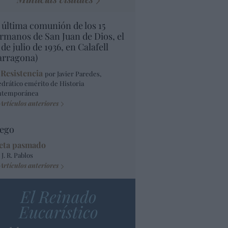
 última comunión de los 15
rmanos de San Juan de Dios, el
 de julio de 1936, en Calafell
arragona)
 Resistencia
por Javier Paredes,
edrático emérito de Historia
ntemporánea
Artículos anteriores
ego
eta pasmado
 J. R. Pablos
Artículos anteriores
El Reinado
Eucarístico