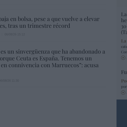
La
aja en bolsa, pese a que vuelve a elevar
he
es, tras un trimestre récord
30
(T
06/08/26 15:12
La
cat
 es un sinvergüenza que ha abandonado a
Co
porque Ceuta es España. Tenemos un
 en connivencia con Marruecos”: acusa
Fu
Po
06/08/26 11:30
por