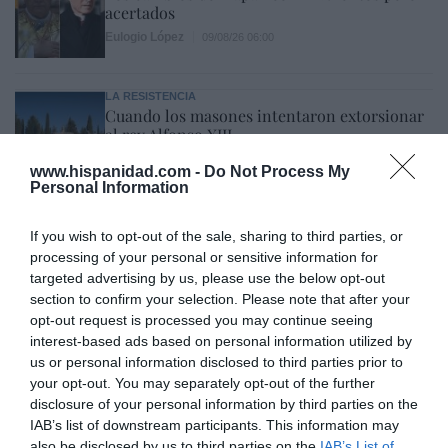
acertados
Eulogio López
09/08/26 06:00
LA RESISTENCIA
Cuando los masones intentaron extorsionar
al rey Alfonso XIII
Javier Paredes
09/08/26 06:00
www.hispanidad.com -
Do Not Process My
Personal Information
INTERNACIONAL
Primarias presidenciales demócratas 2028. El
If you wish to opt-out of the sale, sharing to third parties, or
icono LGTBIQ+ Pete Buttigieg regresa a
escena y lo hace con las peores propuestas de
processing of your personal or sensitive information for
Biden
targeted advertising by us, please use the below opt-out
section to confirm your selection. Please note that after your
Ignacio Aguirre
09/08/26 06:00
opt-out request is processed you may continue seeing
interest-based ads based on personal information utilized by
us or personal information disclosed to third parties prior to
Marcelo Gullo: “El trabajo de desmitificar la
your opt-out. You may separately opt-out of the further
historia, de poner la verdadera, de
disclosure of your personal information by third parties on the
IAB’s list of downstream participants. This information may
desmontar la falsificación, es un trabajo
also be disclosed by us to third parties on the
IAB’s List of