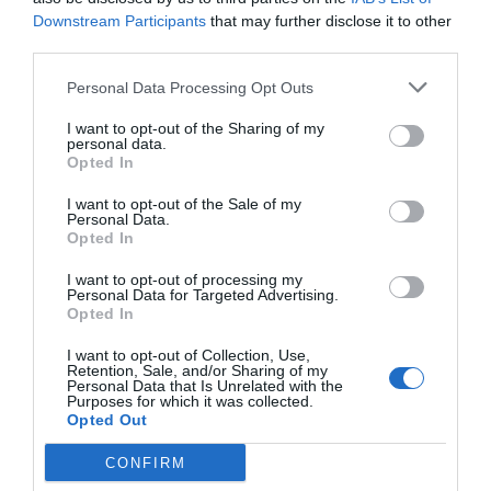
cristiano"
Downstream Participants
that may further disclose it to other
por Hispanidad
third parties.
Artículos anteriores
Personal Data Processing Opt Outs
DIARIO DE LA CORRUPCIÓN SANCHISTA
I want to opt-out of the Sharing of my
personal data.
Opted In
Diario de la corrupción sanchista. Hazte
Oír se manifiesta delante de La Mareta:
I want to opt-out of the Sale of my
Personal Data.
“Pedro Sánchez es un criminal”
Opted In
por Redacción
I want to opt-out of processing my
Personal Data for Targeted Advertising.
Artículos anteriores
Opted In
Opinión
I want to opt-out of Collection, Use,
Retention, Sale, and/or Sharing of my
Personal Data that Is Unrelated with the
Purposes for which it was collected.
Enormes minucias
Opted Out
por Eulogio López
CONFIRM