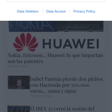
Data Deletion
Data Access
Privacy Policy
Nokia, Ericsson... Huawei: lo que importan
son las patentes
Eulogio López
Isabel Pantoja pierde dos pleitos
con Hacienda por 700.000
euros... suma y sigue
Eulogio López
El IBEX 35 cerró la sesión del