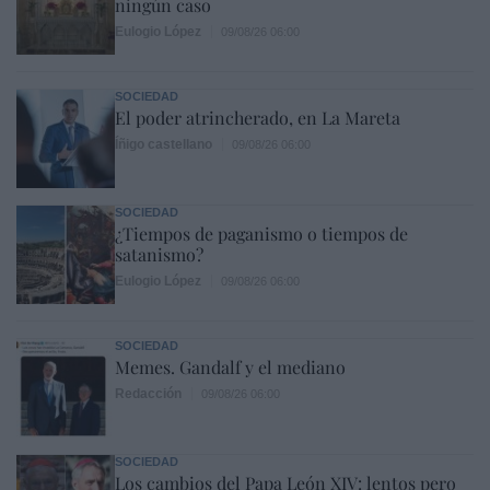
ningún caso
Eulogio López
09/08/26 06:00
SOCIEDAD
El poder atrincherado, en La Mareta
Íñigo castellano
09/08/26 06:00
SOCIEDAD
¿Tiempos de paganismo o tiempos de
satanismo?
Eulogio López
09/08/26 06:00
SOCIEDAD
Memes. Gandalf y el mediano
Redacción
09/08/26 06:00
SOCIEDAD
Los cambios del Papa León XIV: lentos pero