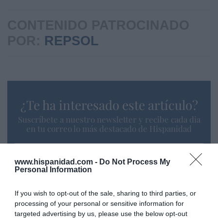
CONTENIDO PATROCINADO
POR:
REPSOL
¿Te ha interesado este artículo?
Suscríbete a nuestro newsletter y recibe cada dia
en tu correo lo más destacado de Hispanidad
Tu correo electrónico...
www.hispanidad.com -
Do Not Process My
Personal Information
If you wish to opt-out of the sale, sharing to third parties, or
He leído y acepto las
condiciones legales
processing of your personal or sensitive information for
targeted advertising by us, please use the below opt-out