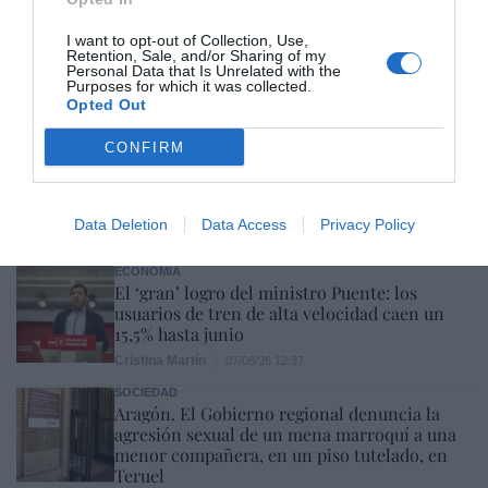
OPINIÓN
I want to opt-out of Collection, Use,
Dios es el señor de los eclipses
Retention, Sale, and/or Sharing of my
Personal Data that Is Unrelated with the
Fidel García
07/08/26 13:26
Purposes for which it was collected.
Opted Out
OPINIÓN
CONFIRM
Nokia, Ericsson... Huawei: lo que importan
son las patentes
Eulogio López
07/08/26 12:58
Data Deletion
Data Access
Privacy Policy
ECONOMÍA
El ‘gran’ logro del ministro Puente: los
usuarios de tren de alta velocidad caen un
15,5% hasta junio
Cristina Martín
07/08/26 12:37
SOCIEDAD
Aragón. El Gobierno regional denuncia la
agresión sexual de un mena marroquí a una
menor compañera, en un piso tutelado, en
Teruel