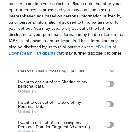
section to confirm your selection. Please note that after your
opt-out request is processed you may continue seeing
interest-based ads based on personal information utilized by
us or personal information disclosed to third parties prior to
your opt-out. You may separately opt-out of the further
disclosure of your personal information by third parties on the
IAB’s list of downstream participants. This information may
also be disclosed by us to third parties on the
IAB’s List of
Downstream Participants
that may further disclose it to other
third parties.
Personal Data Processing Opt Outs
I want to opt-out of the Sharing of my
personal data.
Opted In
Hoy destacamos
ECONOMÍA
I want to opt-out of the Sale of my
BBVA. Torres no se ha atrevido a acabar con
Personal Data.
Onur Genç, mientras Rodríguez Soler le
Opted In
exige que le nombre CEO... y exhibe músculo
I want to opt-out of processing my
Eulogio López
07/08/26 07:57
Personal Data for Targeted Advertising.
Opted In