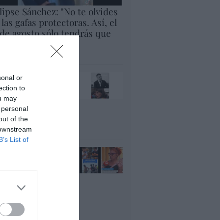
lipse Sánchez: "No te olvides
 las gafas protectoras. Así, el
 de agosto sólo tendrás que
rar al cielo"
panidad
x pide devolver a los
sonal or
jos con sus padres...
ection to
es fascista...el PNV
ou may
ina lo mismo... y es
 personal
ogresista
out of the
acción
 downstream
B’s List of
ánchez es un
nvergüenza que ha
andonado a su país,
rque Ceuta es
paña. Tenemos un
bierno en
nnivencia con