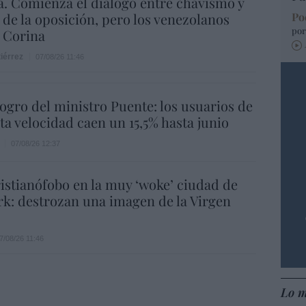
. Comienza el diálogo entre chavismo y
 de la oposición, pero los venezolanos
Po
por
 Corina
iérrez
07/08/26 11:46
 logro del ministro Puente: los usuarios de
lta velocidad caen un 15,5% hasta junio
07/08/26 12:37
istianófobo en la muy ‘woke’ ciudad de
k: destrozan una imagen de la Virgen
7/08/26 11:46
Lo m