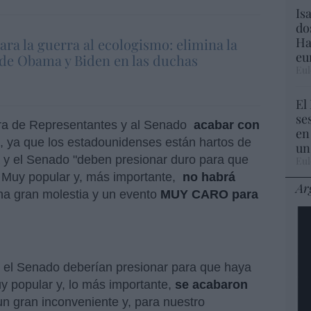
Is
do
Ha
ra la guerra al ecologismo: elimina la
eu
 de Obama y Biden en las duchas
Eul
El
se
ra de Representantes y al Senado
acabar con
en
, ya que los estadounidenses están hartos de
un
a y el Senado "deben presionar duro para que
Eul
. Muy popular y, más importante,
no habrá
Ar
na gran molestia y un evento
MUY CARO para
 el Senado deberían presionar para que haya
Muy popular y, lo más importante,
se acabaron
un gran inconveniente y, para nuestro