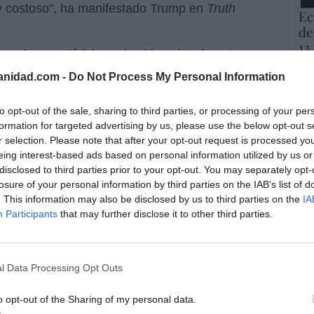
 costoso", ha manifestado Trump en
Truth
Ec
de
12
uz el que está liderando el impulso de esta
mi
s de vivir a oscuras, quieren más horas de luz
His
anidad.com -
Do Not Process My Personal Information
 por poner fin al cambio horario que busca
el
Vo
to opt-out of the sale, sharing to third parties, or processing of your per
hi
formation for targeted advertising by us, please use the below opt-out s
y 
r selection. Please note that after your opt-out request is processed y
op
eing interest-based ads based on personal information utilized by us or
pr
disclosed to third parties prior to your opt-out. You may separately opt-
resado este artículo?
Red
losure of your personal information by third parties on the IAB’s list of
. This information may also be disclosed by us to third parties on the
IA
tro newsletter y recibe cada dia
Participants
that may further disclose it to other third parties.
“S
o más destacado de Hispanidad
si
ab
po
l Data Processing Opt Outs
Es
iones legales
Go
o opt-out of the Sharing of my personal data.
co