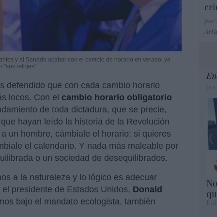
cri
por
Artí
tes y al Senado acabar con el cambio de horario en verano, ya
 "sus relojes"
En
 defendido que con cada cambio horario
por
ás locos. Con el
cambio horario obligatorio
damiento de toda dictadura, que se precie,
que hayan leído la historia de la Revolución
r a un hombre, cámbiale el horario; si quieres
mbiale el calendario. Y nada más maleable por
ilibrada o un sociedad de desequilibrados.
os a la naturaleza y lo lógico es adecuar
No
 Y el presidente de Estados Unidos,
Donald
qu
mos bajo el mandato ecologista, también
Eul