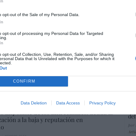
In
Ma
ce
His
o opt-out of the Sale of my Personal Data.
In
to opt-out of processing my Personal Data for Targeted
ing.
“E
In
pon
pr
o opt-out of Collection, Use, Retention, Sale, and/or Sharing
ersonal Data that Is Unrelated with the Purposes for which it
ame
lected.
Out
por 
Artí
CONFIRM
EEU
Data Deletion
Data Access
Privacy Policy
ter
io imposible de los Entrecanales: deuda al
def
zación a la baja y reputación en
por 
ho
Artí