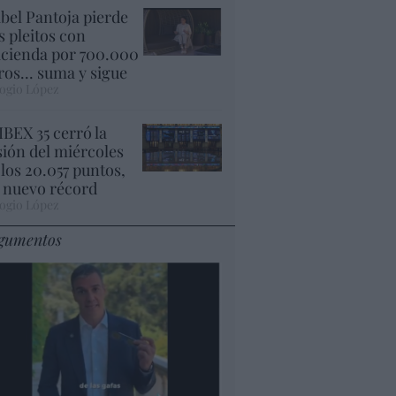
abel Pantoja pierde
s pleitos con
cienda por 700.000
ros... suma y sigue
ogio López
 IBEX 35 cerró la
sión del miércoles
 los 20.057 puntos,
 nuevo récord
ogio López
gumentos