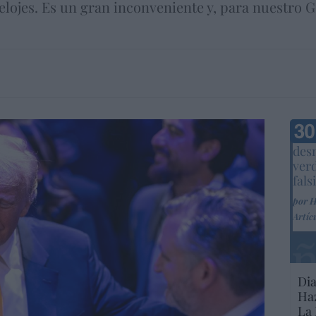
elojes. Es un gran inconveniente y, para nuestro
Marc
desm
ver
fals
por 
Artíc
Dia
Haz
La 