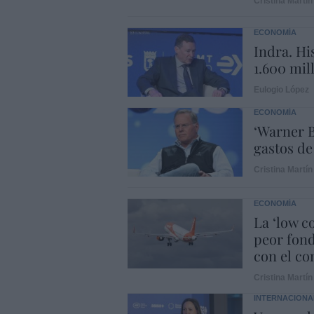
Cristina Martín
ECONOMÍA
Indra. Hi
1.600 mil
Eulogio López
ECONOMÍA
‘Warner B
gastos de
Cristina Martín
ECONOMÍA
La ‘low c
peor fond
con el con
Cristina Martín
INTERNACIONA