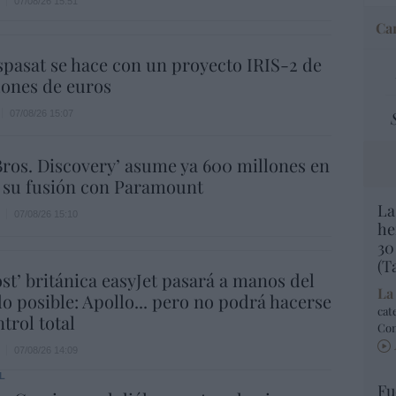
07/08/26 15:51
Car
spasat se hace con un proyecto IRIS-2 de
lones de euros
07/08/26 15:07
ros. Discovery’ asume ya 600 millones en
 su fusión con Paramount
La
07/08/26 15:10
he
30
(T
ost’ británica easyJet pasará a manos del
La
o posible: Apollo... pero no podrá hacerse
cat
trol total
Co
07/08/26 14:09
L
Fu