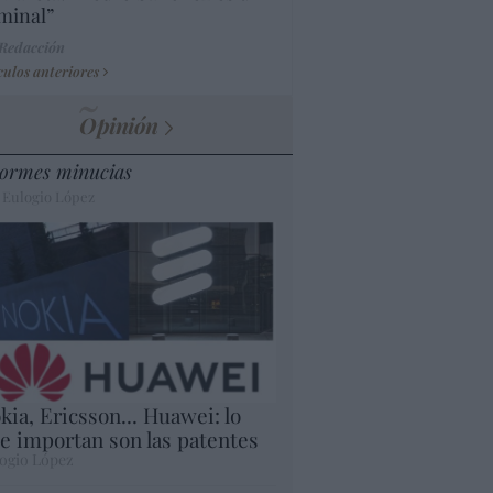
minal”
 Redacción
culos anteriores
Opinión
ormes minucias
 Eulogio López
kia, Ericsson... Huawei: lo
e importan son las patentes
ogio López