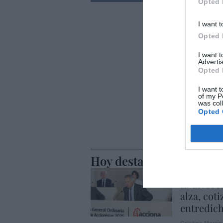
Opted 
I want t
Opted 
I want 
Advertis
Opted 
I want t
of my P
was col
Opted 
Hoy destacamos
ECONOMÍA
El divorc
alza, coti
entredic