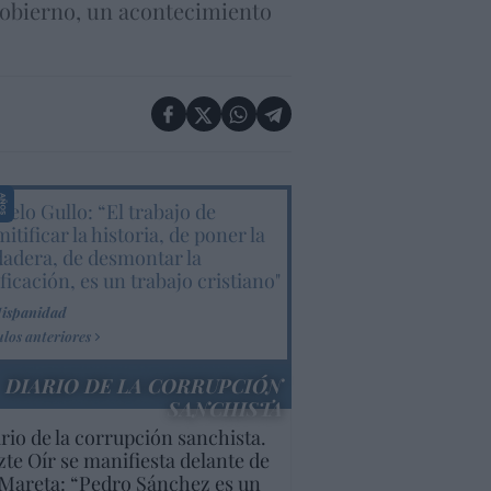
 Gobierno, un acontecimiento
elo Gullo: “El trabajo de
itificar la historia, de poner la
dadera, de desmontar la
ificación, es un trabajo cristiano"
Hispanidad
ulos anteriores
DIARIO DE LA CORRUPCIÓN
SANCHISTA
rio de la corrupción sanchista.
te Oír se manifiesta delante de
Mareta: “Pedro Sánchez es un