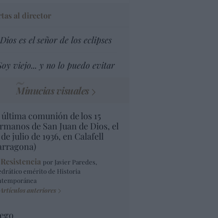
tas al director
Dios es el señor de los eclipses
Soy viejo... y no lo puedo evitar
Minucias visuales
 última comunión de los 15
rmanos de San Juan de Dios, el
 de julio de 1936, en Calafell
arragona)
 Resistencia
por Javier Paredes,
edrático emérito de Historia
ntemporánea
Artículos anteriores
ego