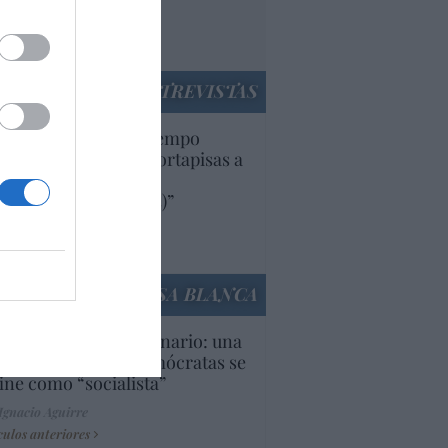
rruecos”: acusa una
utí
panidad
ENTREVISTAS
uropa lleva mucho tiempo
iendo aranceles y cortapisas a
oductos y compañías
ricanas (y europeas)”
Ana Sánchez Arjona
culos anteriores
LA CASA BLANCA
U. Inquietante escenario: una
cera parte de los demócratas se
ine como “socialista”
Ignacio Aguirre
culos anteriores