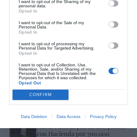
I want to opt-out of the Sharing of my
Enormes minucias
personal data.
Opted In
por Eulogio López
I want to opt-out of the Sale of my
Personal Data.
Opted In
I want to opt-out of processing my
Personal Data for Targeted Advertising.
Opted In
I want to opt-out of Collection, Use,
Retention, Sale, and/or Sharing of my
Personal Data that Is Unrelated with the
Purposes for which it was collected.
Opted Out
CONFIRM
Nokia, Ericsson... Huawei: lo que importan
son las patentes
Eulogio López
Data Deletion
Data Access
Privacy Policy
Isabel Pantoja pierde dos pleitos
con Hacienda por 700.000