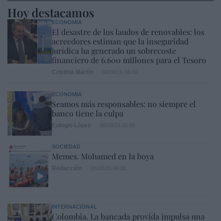
Hoy destacamos
ECONOMÍA
El desastre de los laudos de renovables: los
acreedores estiman que la inseguridad
jurídica ha generado un sobrecoste
financiero de 6.600 millones para el Tesoro
Cristina Martín
08/08/26 06:00
ECONOMÍA
Seamos más responsables: no siempre el
banco tiene la culpa
Eulogio López
08/08/26 06:00
SOCIEDAD
Memes. Mohamed en la boya
Redacción
08/08/26 06:00
INTERNACIONAL
Colombia. La bancada provida impulsa una