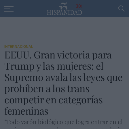
Educación
Entrevistas
PP
SANTANDER
R
30
INTERNACIONAL
EEUU. Gran victoria para
Trump y las mujeres: el
Supremo avala las leyes que
prohíben a los trans
competir en categorías
femeninas
"Todo varón biológico que logra entrar en el