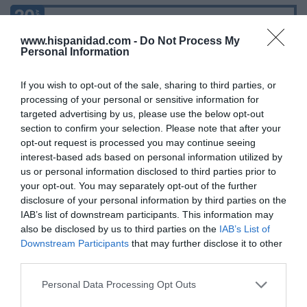
Marcelo Gullo: “El trabajo de desmitificar la
historia, de poner la verdadera, de
www.hispanidad.com -
Do Not Process My
Personal Information
desmontar la falsificación, es un trabajo
cristiano"
If you wish to opt-out of the sale, sharing to third parties, or
por Hispanidad
processing of your personal or sensitive information for
targeted advertising by us, please use the below opt-out
Artículos anteriores
section to confirm your selection. Please note that after your
opt-out request is processed you may continue seeing
DIARIO DE LA CORRUPCIÓN SANCHISTA
interest-based ads based on personal information utilized by
us or personal information disclosed to third parties prior to
Diario de la corrupción sanchista. Hazte
your opt-out. You may separately opt-out of the further
Oír se manifiesta delante de La Mareta:
disclosure of your personal information by third parties on the
“Pedro Sánchez es un criminal”
IAB’s list of downstream participants. This information may
also be disclosed by us to third parties on the
IAB’s List of
por Redacción
Downstream Participants
that may further disclose it to other
Artículos anteriores
third parties.
Personal Data Processing Opt Outs
Opinión