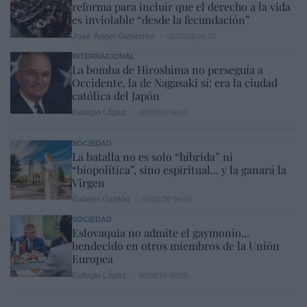
reforma para incluir que el derecho a la vida
es inviolable “desde la fecundación”
José Ángel Gutiérrez
08/08/26 06:00
INTERNACIONAL
La bomba de Hiroshima no perseguía a
Occidente, la de Nagasaki sí: era la ciudad
católica del Japón
Eulogio López
08/08/26 06:00
SOCIEDAD
La batalla no es solo “híbrida” ni
“biopolítica”, sino espiritual... y la ganará la
Virgen
Gabriel Galdón
08/08/26 06:00
SOCIEDAD
Eslovaquia no admite el gaymonio...
bendecido en otros miembros de la Unión
Europea
Eulogio López
08/08/26 06:00