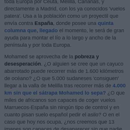
toda Europa por Ceuta, Melilla, Canarias, y
directamente a Madrid, con los ya conocidos 'vuelos
patera'. Usa a la población como un proyectil que
envía contra
España
, donde posee una
quinta
columna que, llegado
el momento, le será de gran
ayuda para montar el lío a lo largo y ancho de la
península y por toda Europa.
Mohamed se aprovecha de la
pobreza y
desesperación
. ¿O alguien se cree que un cayuco
abarrotado puede recorrer más de 1.600 kilómetros
de océano? ¿O que 5.000 sudaneses 'consiguen'
llegar a la valla de Melilla tras recorrer más de
4.000
km sin que el sátrapa Mohamed lo sepa?
¿O que
miles de africanos son capaces de coger vuelos
Marruecos-España sin ningún tipo de control y en
cuanto pisan suelo español pedir el asilo? O en el
caso que hoy nos ocupa, ¿nos creemos que 13
imanes son capaces de desaparecer sin que nadie