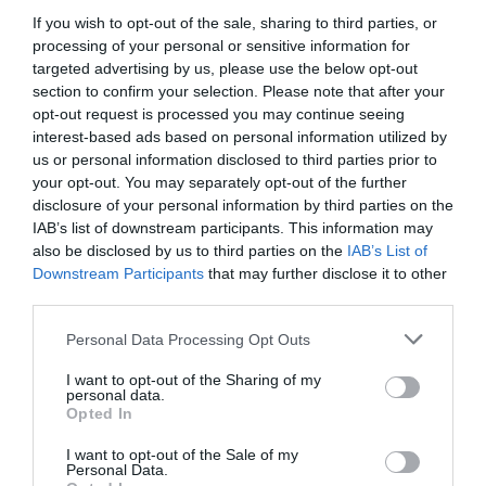
If you wish to opt-out of the sale, sharing to third parties, or
ECONOMÍA
processing of your personal or sensitive information for
El ‘gran’ logro del ministro Puente: los
usuarios de tren de alta velocidad caen un
targeted advertising by us, please use the below opt-out
15,5% hasta junio
section to confirm your selection. Please note that after your
opt-out request is processed you may continue seeing
Cristina Martín
07/08/26 12:37
interest-based ads based on personal information utilized by
SOCIEDAD
us or personal information disclosed to third parties prior to
Ataque cristianófobo en la muy ‘woke’ ciudad
your opt-out. You may separately opt-out of the further
de Nueva York: destrozan una imagen de la
disclosure of your personal information by third parties on the
Virgen María
IAB’s list of downstream participants. This information may
Redacción
07/08/26 11:46
also be disclosed by us to third parties on the
IAB’s List of
Downstream Participants
that may further disclose it to other
third parties.
Marcelo Gullo: “El trabajo de desmitificar la
Personal Data Processing Opt Outs
historia, de poner la verdadera, de
desmontar la falsificación, es un trabajo
I want to opt-out of the Sharing of my
personal data.
cristiano"
Opted In
por Hispanidad
I want to opt-out of the Sale of my
Artículos anteriores
Personal Data.