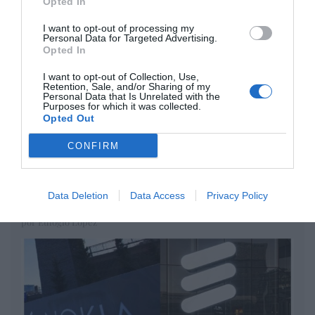
Opted In
DIARIO DE LA CORRUPCIÓN SANCHISTA
I want to opt-out of processing my
Personal Data for Targeted Advertising.
Opted In
Diario de la corrupción sanchista. Hazte
Oír se manifiesta delante de La Mareta:
I want to opt-out of Collection, Use,
Retention, Sale, and/or Sharing of my
“Pedro Sánchez es un criminal”
Personal Data that Is Unrelated with the
Purposes for which it was collected.
por Redacción
Opted Out
Artículos anteriores
CONFIRM
Opinión
Data Deletion
Data Access
Privacy Policy
Enormes minucias
por Eulogio López