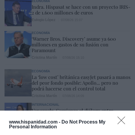
ECONOMÍA
Indra. Hispasat se hace con un proyecto IRIS-
2 de 1.600 millones de euros
Eulogio López
07/08/26 15:07
ECONOMÍA
‘Warner Bros. Discovery’ asume ya 600
millones en gastos de su fusión con
Paramount
Cristina Martín
07/08/26 15:10
ECONOMÍA
La ‘low cost’ británica easyJet pasará a manos
del peor fondo posible: Apollo... pero no
podrá hacerse con el control total
Cristina Martín
07/08/26 14:09
INTERNACIONAL
Venezuela. Comienza el diálogo entre
chavismo y un sector de la oposición, pero
los venezolanos quieren a Corina
www.hispanidad.com -
Do Not Process My
Personal Information
José Ángel Gutiérrez
07/08/26 11:46