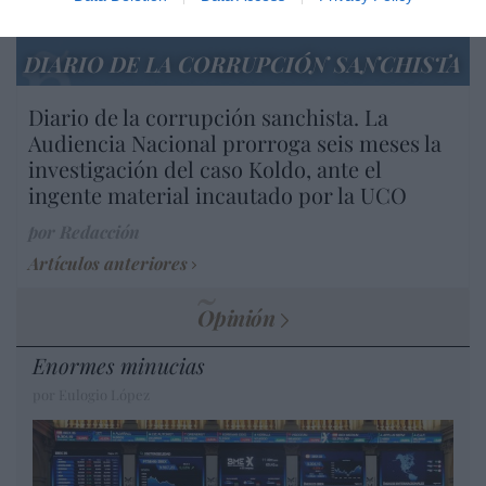
Artículos anteriores
DIARIO DE LA CORRUPCIÓN SANCHISTA
Diario de la corrupción sanchista. La
Audiencia Nacional prorroga seis meses la
investigación del caso Koldo, ante el
ingente material incautado por la UCO
por Redacción
Artículos anteriores
Opinión
Enormes minucias
por Eulogio López