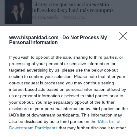
Disney cree que sus acciones están
infravaloradas y hará más recompras
Cristina Martín
06/08/26 17:11
ESPAÑA
Yolanda Díaz, el penúltimo fiasco del
www.hispanidad.com -
Do Not Process My
Gobierno Sánchez, escaso en reputación e
Personal Information
influencia internacional: se conforma con
ser la número dos de la OIT
If you wish to opt-out of the sale, sharing to third parties, or
Cristina Martín
06/08/26 12:41
processing of your personal or sensitive information for
targeted advertising by us, please use the below opt-out
INTERNACIONAL
section to confirm your selection. Please note that after your
Colombia. De la Espriella toma posesión
opt-out request is processed you may continue seeing
como presidente, entre amenazas terroristas
interest-based ads based on personal information utilized by
del ELN y el sabotaje de la Izquierda
us or personal information disclosed to third parties prior to
José Ángel Gutiérrez
06/08/26 12:35
your opt-out. You may separately opt-out of the further
disclosure of your personal information by third parties on the
OPINIÓN
Vox pide devolver a los hijos con sus padres...
IAB’s list of downstream participants. This information may
y es fascista...el PNV opina lo mismo... y es
also be disclosed by us to third parties on the
IAB’s List of
progresista
Downstream Participants
that may further disclose it to other
third parties.
Redacción
06/08/26 17:03