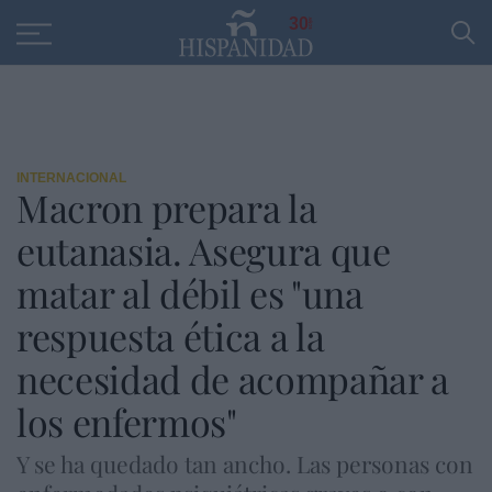
Educación
Entrevistas
PP
SANTANDER
R
30
INTERNACIONAL
Macron prepara la
eutanasia. Asegura que
matar al débil es "una
respuesta ética a la
necesidad de acompañar a
los enfermos"
Y se ha quedado tan ancho. Las personas con