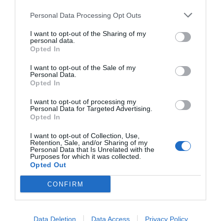
Personal Data Processing Opt Outs
ECONOMÍA
Siemens baja en bolsa, pese a que vuelve a
I want to opt-out of the Sharing of my
elevar previsiones, tras un trimestre récord
personal data.
Opted In
Cristina Martín
06/08/26 15:12
I want to opt-out of the Sale of my
OPINIÓN
Personal Data.
“Sánchez es un sinvergüenza que ha
Opted In
abandonado a su país, porque Ceuta es
España. Tenemos un Gobierno en
I want to opt-out of processing my
connivencia con Marruecos”: acusa una ceutí
Personal Data for Targeted Advertising.
Opted In
Hispanidad
06/08/26 11:30
I want to opt-out of Collection, Use,
Retention, Sale, and/or Sharing of my
Personal Data that Is Unrelated with the
Purposes for which it was collected.
Marcelo Gullo: “El trabajo de desmitificar la
Opted Out
historia, de poner la verdadera, de
desmontar la falsificación, es un trabajo
CONFIRM
cristiano"
por Hispanidad
Data Deletion
Data Access
Privacy Policy