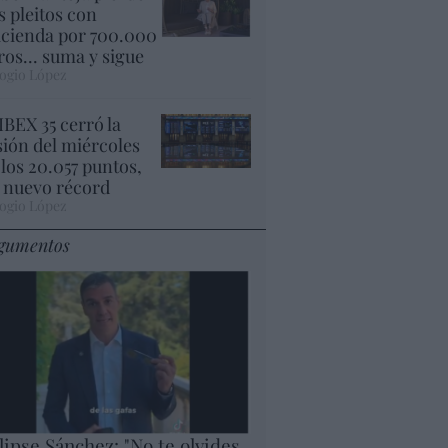
s pleitos con
cienda por 700.000
ros... suma y sigue
ogio López
 IBEX 35 cerró la
sión del miércoles
 los 20.057 puntos,
 nuevo récord
ogio López
gumentos
lipse Sánchez: "No te olvides