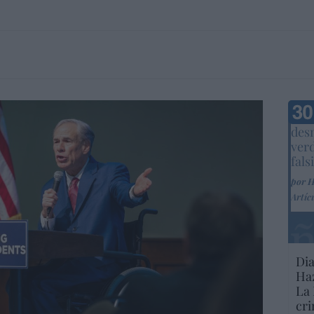
Marc
desm
ver
fals
por 
Artíc
Dia
Haz
La 
cri