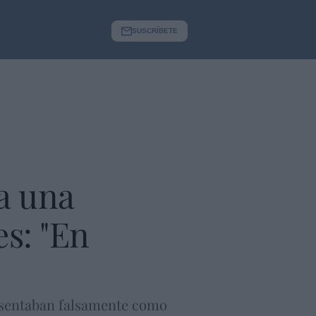
SUSCRÍBETE
a una
es: "En
resentaban falsamente como