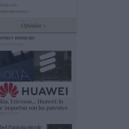
 Redacción
culos anteriores
Opinión
ormes minucias
 Eulogio López
kia, Ericsson... Huawei: lo
e importan son las patentes
ogio López
abel Pantoja pierde