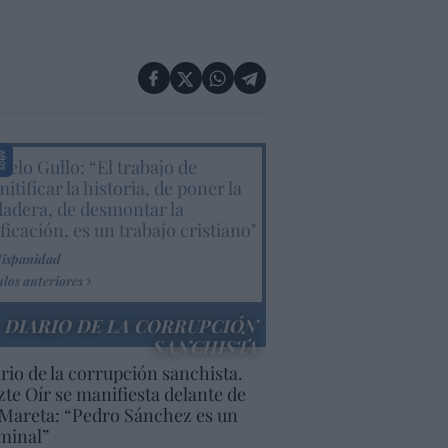
elo Gullo: “El trabajo de
itificar la historia, de poner la
dadera, de desmontar la
ificación, es un trabajo cristiano"
Hispanidad
ulos anteriores
DIARIO DE LA CORRUPCIÓN
SANCHISTA
rio de la corrupción sanchista.
te Oír se manifiesta delante de
Mareta: “Pedro Sánchez es un
minal”