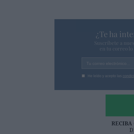
¿Te ha inte
Suscríbete a nues
en tu correo l
Tu correo electrónico...
He leído y acepto las
condic