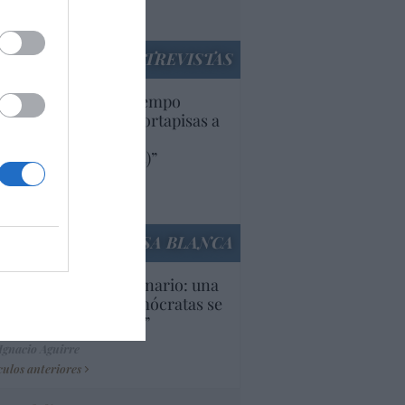
utí
panidad
ENTREVISTAS
uropa lleva mucho tiempo
iendo aranceles y cortapisas a
oductos y compañías
ricanas (y europeas)”
Ana Sánchez Arjona
culos anteriores
LA CASA BLANCA
U. Inquietante escenario: una
cera parte de los demócratas se
ine como “socialista”
Ignacio Aguirre
culos anteriores