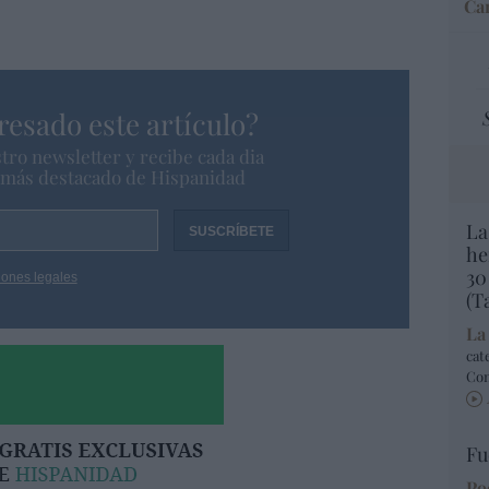
Car
resado este artículo?
tro newsletter y recibe cada dia
o más destacado de Hispanidad
La
he
30
iones legales
(T
La
cat
Co
Fu
Po