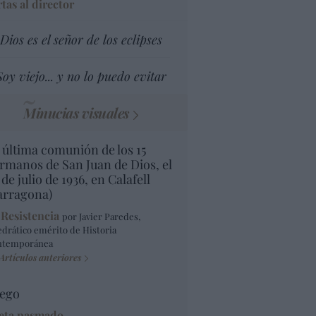
tas al director
Dios es el señor de los eclipses
Soy viejo... y no lo puedo evitar
Minucias visuales
 última comunión de los 15
rmanos de San Juan de Dios, el
 de julio de 1936, en Calafell
arragona)
 Resistencia
por Javier Paredes,
edrático emérito de Historia
ntemporánea
Artículos anteriores
ego
eta pasmado