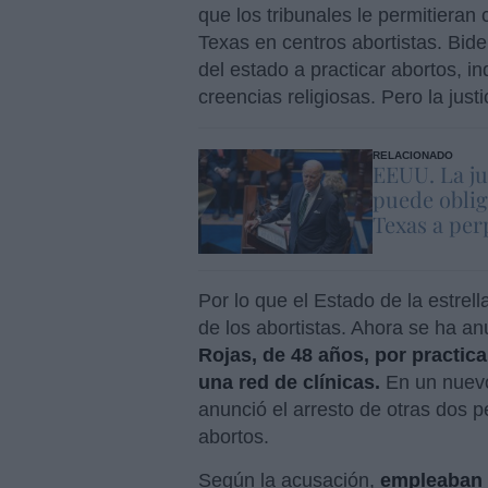
que los tribunales le permitieran 
Texas en centros abortistas. Bide
del estado a practicar abortos, i
creencias religiosas. Pero la just
RELACIONADO
EEUU. La ju
puede oblig
Texas a perp
Por lo que el Estado de la estrell
de los abortistas. Ahora se ha a
Rojas, de 48 años, por practica
una red de clínicas.
En un nuevo
anunció el arresto de otras dos p
abortos.
Según la acusación,
empleaban i