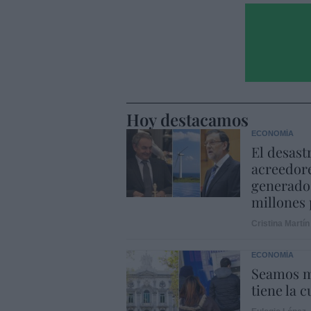
Hoy destacamos
ECONOMÍA
El desast
acreedore
generado 
millones 
Cristina Martín
ECONOMÍA
Seamos m
tiene la c