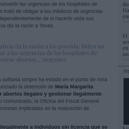
do
convertir las urgencias de los hospitales de
Ha
n trató de obligar a los médicos de urgencias
eu
ndependientemente de si hacerlo viola sus
Eul
icia dio la razón a Texas.
El
se
sticia da la razón a los provida: Biden no
en
ar a las urgencias de los hospitales de
un
etrar abortos... 'urgentes'
Eul
Ar
a solitaria simpre ha estado en el punto de mira
nunciado la detención de
María Margarita
r abortos ilegales y gestionar ilegalmente
 comunicado, la Oficina del Fiscal General
ersonas implicadas en la realización de
legalmente a individuos sin licencia que se
Ec