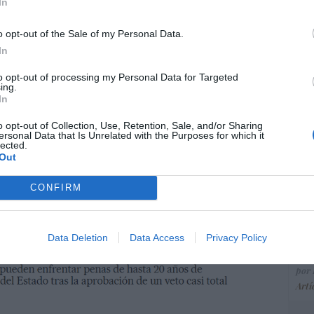
ce
In
e ejercía prácticas ilegales contratando a
His
o opt-out of the Sale of my Personal Data.
In
odos latinos, pueden enfrentar penas de hasta
os arrestos del Estado tras la aprobación de
“E
to opt-out of processing my Personal Data for Targeted
ing.
ión del embarazo", ¿lo ven? En realidad todo es
pon
In
pr
ener a tres pobres latinos, porque es un
ame
a El País con su información honesta y veraz.
o opt-out of Collection, Use, Retention, Sale, and/or Sharing
ersonal Data that Is Unrelated with the Purposes for which it
por 
lected.
Out
Artí
CONFIRM
EEU
ter
Data Deletion
Data Access
Privacy Policy
def
por 
Artí