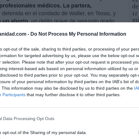
de
rofesionales médicos. La partera,
12
e detenida en el condado de Waller, en Texas, y
mi
de un aborto
, un delito grave de segundo grado,
His
n licencia.
anidad.com -
Do Not Process My Personal Information
Vo
Siempre haré todo lo que esté en mi mano para
hi
er las leyes provida de nuestro estado y
to opt-out of the sale, sharing to third parties, or processing of your per
y 
formation for targeted advertising by us, please use the below opt-out s
personas sin licencia que ponen en peligro la
op
r selection. Please note that after your opt-out request is processed y
abortos ilegales sean plenamente perseguidas",
pr
eing interest-based ads based on personal information utilized by us or
Red
disclosed to third parties prior to your opt-out. You may separately opt-
losure of your personal information by third parties on the IAB’s list of
o en Texas, por lo que se detiene a las personas
“S
. This information may also be disclosed by us to third parties on the
IA
chos implicados realizaban actos médicos sin
si
Participants
that may further disclose it to other third parties.
 ser castigados por la justicia. Pero la
ab
po
a de tal manera el aborto que venden el caso
Es
obre señora qe 'sólo' quería ayudar.
l Data Processing Opt Outs
Go
co
,
título: "La cruzada ultraconservadora de
Ma
o opt-out of the Sharing of my personal data.
 las tres clínicas de la doctora María": la