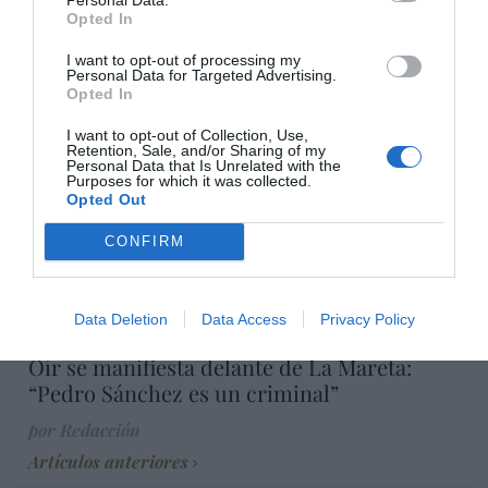
Opted In
I want to opt-out of processing my
Personal Data for Targeted Advertising.
Marcelo Gullo: “El trabajo de desmitificar la
Opted In
historia, de poner la verdadera, de
desmontar la falsificación, es un trabajo
I want to opt-out of Collection, Use,
Retention, Sale, and/or Sharing of my
cristiano"
Personal Data that Is Unrelated with the
Purposes for which it was collected.
Opted Out
por Hispanidad
Artículos anteriores
CONFIRM
DIARIO DE LA CORRUPCIÓN SANCHISTA
Data Deletion
Data Access
Privacy Policy
Diario de la corrupción sanchista. Hazte
Oír se manifiesta delante de La Mareta:
“Pedro Sánchez es un criminal”
por Redacción
Artículos anteriores