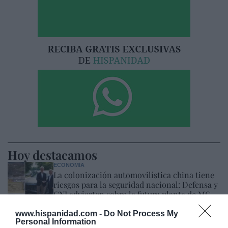
Hoy destacamos
ECONOMÍA
La colonización automovilística china tiene
riesgos para la seguridad nacional: Defensa y
CNI advierten sobre la futura planta de MG
Cristina Martín
10/08/26 17:18
www.hispanidad.com -
Do Not Process My
Personal Information