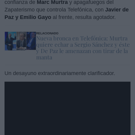
confianza de
Marc Murtra
y apagafuegos del
Zapaterismo que controla Telefónica, con
Javier de
Paz y Emilio Gayo
al frente, resulta agotador.
RELACIONADO
Nueva bronca en Telefónica: Murtra
quiere echar a Sergio Sánchez y éste
y De Paz le amenazan con tirar de la
manta
Un desayuno extraordinariamente clarificador.