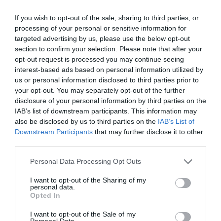
ECONOMÍA
La crisis de Telefónica Alemania se judicializa
If you wish to opt-out of the sale, sharing to third parties, or
Pablo Ferrer
10/08/26 16:49
processing of your personal or sensitive information for
targeted advertising by us, please use the below opt-out
section to confirm your selection. Please note that after your
ESPAÑA
opt-out request is processed you may continue seeing
Ceuta. El Gobierno insiste en negar la
interest-based ads based on personal information utilized by
realidad y afirma que "la normalidad ya se ha
us or personal information disclosed to third parties prior to
alcanzado"
your opt-out. You may separately opt-out of the further
Redacción
10/08/26 14:51
disclosure of your personal information by third parties on the
IAB’s list of downstream participants. This information may
SOCIEDAD
also be disclosed by us to third parties on the
IAB’s List of
La cordura avanza en EEUU: impone una
Downstream Participants
that may further disclose it to other
multa millonaria al mayor hospital infantil,
third parties.
que dejará de realizar cambios de sexo a
menores
Personal Data Processing Opt Outs
Cristina Martín
10/08/26 16:08
I want to opt-out of the Sharing of my
ESPAÑA
personal data.
Encuestas. El PSOE aguanta por encima de
Opted In
los 100 escaños a pesar de la invasión de
Ceuta
I want to opt-out of the Sale of my
Personal Data.
José Ángel Gutiérrez
10/08/26 11:02