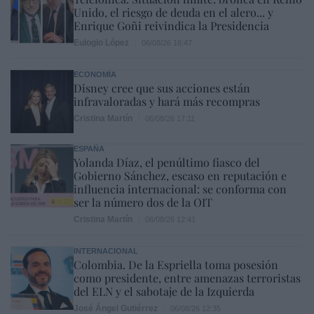
Unido, el riesgo de deuda en el alero... y
Enrique Goñi reivindica la Presidencia
Eulogio López
06/08/26 16:47
ECONOMÍA
Disney cree que sus acciones están
infravaloradas y hará más recompras
Cristina Martín
06/08/26 17:11
ESPAÑA
Yolanda Díaz, el penúltimo fiasco del
Gobierno Sánchez, escaso en reputación e
influencia internacional: se conforma con
ser la número dos de la OIT
Cristina Martín
06/08/26 12:41
INTERNACIONAL
Colombia. De la Espriella toma posesión
como presidente, entre amenazas terroristas
del ELN y el sabotaje de la Izquierda
José Ángel Gutiérrez
06/08/26 12:35