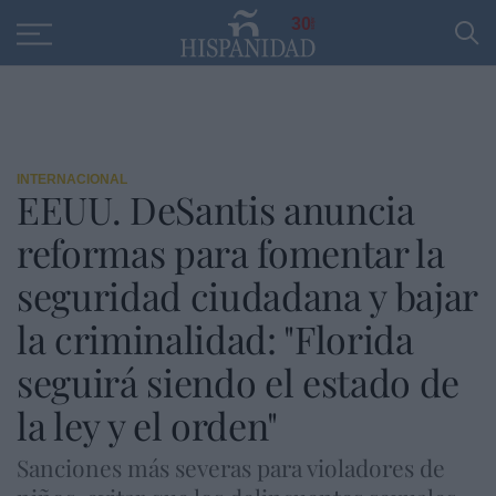
Educación
Entrevistas
PP
SANTANDER
R
30
INTERNACIONAL
EEUU. DeSantis anuncia
reformas para fomentar la
seguridad ciudadana y bajar
la criminalidad: "Florida
seguirá siendo el estado de
la ley y el orden"
Sanciones más severas para violadores de