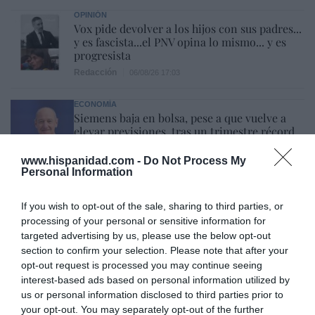
OPINIÓN
Vox pide devolver a los hijos con sus padres...
y es fascista...el PNV opina lo mismo... y es
progresista
Redacción
06/08/26 17:03
ECONOMÍA
Siemens baja en bolsa, pese a que vuelve a
elevar previsiones, tras un trimestre récord
Cristina Martín
06/08/26 15:12
www.hispanidad.com -
Do Not Process My
Personal Information
OPINIÓN
“Sánchez es un sinvergüenza que ha
abandonado a su país, porque Ceuta es
If you wish to opt-out of the sale, sharing to third parties, or
España. Tenemos un Gobierno en
processing of your personal or sensitive information for
connivencia con Marruecos”: acusa una ceutí
targeted advertising by us, please use the below opt-out
section to confirm your selection. Please note that after your
Hispanidad
06/08/26 11:30
opt-out request is processed you may continue seeing
interest-based ads based on personal information utilized by
us or personal information disclosed to third parties prior to
Marcelo Gullo: “El trabajo de desmitificar la
your opt-out. You may separately opt-out of the further