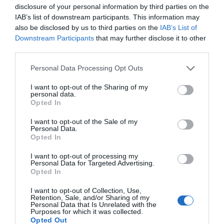
historia, de poner la verdadera, de
disclosure of your personal information by third parties on the
desmontar la falsificación, es un trabajo
IAB’s list of downstream participants. This information may
cristiano"
also be disclosed by us to third parties on the
IAB’s List of
Downstream Participants
that may further disclose it to other
por Hispanidad
third parties.
Artículos anteriores
Personal Data Processing Opt Outs
DIARIO DE LA CORRUPCIÓN SANCHISTA
I want to opt-out of the Sharing of my
personal data.
Opted In
Diario de la corrupción sanchista. La
Audiencia Nacional prorroga seis meses la
I want to opt-out of the Sale of my
Personal Data.
investigación del caso Koldo, ante el
Opted In
ingente material incautado por la UCO
I want to opt-out of processing my
por Redacción
Personal Data for Targeted Advertising.
Opted In
Artículos anteriores
I want to opt-out of Collection, Use,
Retention, Sale, and/or Sharing of my
Opinión
Personal Data that Is Unrelated with the
Purposes for which it was collected.
Opted Out