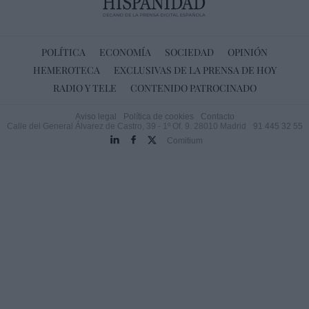
POLÍTICA
ECONOMÍA
SOCIEDAD
OPINIÓN
HEMEROTECA
EXCLUSIVAS DE LA PRENSA DE HOY
RADIO Y TELE
CONTENIDO PATROCINADO
Aviso legal
Política de cookies
Contacto
Calle del General Álvarez de Castro, 39 - 1º Of. 9. 28010 Madrid
91 445 32 55
Comitium