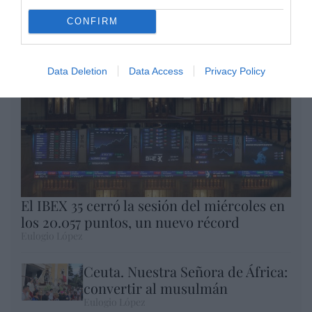
Enormes minucias
por Eulogio López
CONFIRM
Data Deletion
Data Access
Privacy Policy
El IBEX 35 cerró la sesión del miércoles en
los 20.057 puntos, un nuevo récord
Eulogio López
Ceuta. Nuestra Señora de África:
convertir al musulmán
Eulogio López