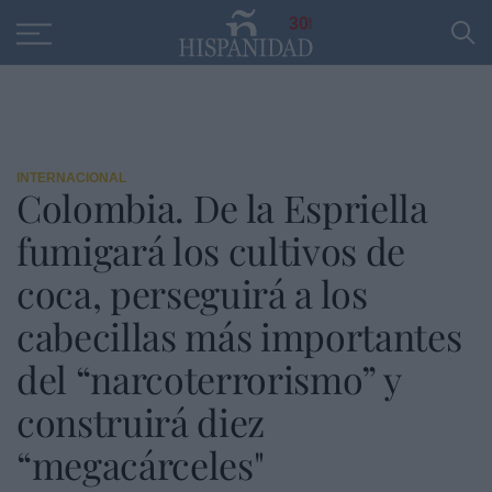
Educación
Entrevistas
PP
SANTANDER
R
30
INTERNACIONAL
Colombia. De la Espriella
fumigará los cultivos de
coca, perseguirá a los
cabecillas más importantes
del “narcoterrorismo” y
construirá diez
“megacárceles"