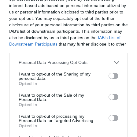
Redacción
07/08/26 11:46
interest-based ads based on personal information utilized by
us or personal information disclosed to third parties prior to
your opt-out. You may separately opt-out of the further
Marcelo Gullo: “El trabajo de desmitificar la
disclosure of your personal information by third parties on the
IAB’s list of downstream participants. This information may
historia, de poner la verdadera, de
also be disclosed by us to third parties on the
IAB’s List of
desmontar la falsificación, es un trabajo
Downstream Participants
that may further disclose it to other
cristiano"
third parties.
por Hispanidad
Personal Data Processing Opt Outs
Artículos anteriores
I want to opt-out of the Sharing of my
personal data.
DIARIO DE LA CORRUPCIÓN SANCHISTA
Opted In
Diario de la corrupción sanchista. Hazte
I want to opt-out of the Sale of my
Personal Data.
Oír se manifiesta delante de La Mareta:
Opted In
“Pedro Sánchez es un criminal”
I want to opt-out of processing my
Personal Data for Targeted Advertising.
por Redacción
Opted In
Artículos anteriores