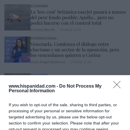
ECONOMÍA
La ‘low cost’ británica easyJet pasará a manos
del peor fondo posible: Apollo... pero no
podrá hacerse con el control total
Cristina Martín
07/08/26 14:09
INTERNACIONAL
Venezuela. Comienza el diálogo entre
chavismo y un sector de la oposición, pero
los venezolanos quieren a Corina
José Ángel Gutiérrez
07/08/26 11:46
ECONOMÍA
El ‘gran’ logro del ministro Puente: los
usuarios de tren de alta velocidad caen un
www.hispanidad.com -
Do Not Process My
Personal Information
15,5% hasta junio
Cristina Martín
07/08/26 12:37
If you wish to opt-out of the sale, sharing to third parties, or
SOCIEDAD
processing of your personal or sensitive information for
Ataque cristianófobo en la muy ‘woke’ ciudad
targeted advertising by us, please use the below opt-out
de Nueva York: destrozan una imagen de la
section to confirm your selection. Please note that after your
Virgen María
opt-out request is processed you may continue seeing