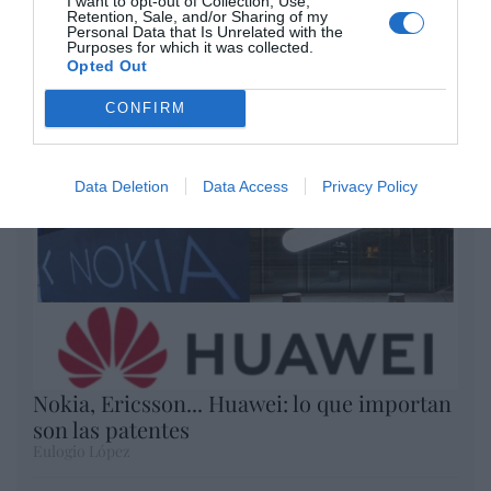
I want to opt-out of Collection, Use,
Retention, Sale, and/or Sharing of my
Opinión
Personal Data that Is Unrelated with the
Purposes for which it was collected.
Opted Out
Enormes minucias
CONFIRM
por Eulogio López
Data Deletion
Data Access
Privacy Policy
Nokia, Ericsson... Huawei: lo que importan
son las patentes
Eulogio López