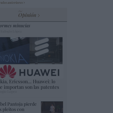
culos anteriores
Opinión
ormes minucias
 Eulogio López
kia, Ericsson... Huawei: lo
e importan son las patentes
ogio López
abel Pantoja pierde
s pleitos con