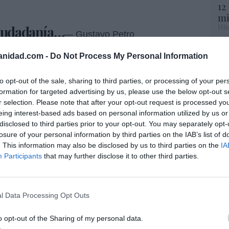
12
mi
His
ciudadanía…
— Gustavo Petro
Vo
anidad.com -
Do Not Process My Personal Information
hi
y 
riella dijo que "hoy comienza una nueva etapa
to opt-out of the sale, sharing to third parties, or processing of your per
op
truida sobre la voluntad libre y democrática de
formation for targeted advertising by us, please use the below opt-out s
pr
dieron creer en una Colombia grande, segura,
r selection. Please note that after your opt-out request is processed y
Red
s”.
eing interest-based ads based on personal information utilized by us or
disclosed to third parties prior to your opt-out. You may separately opt-
“S
desatar un incendio social. Hoy los
losure of your personal information by third parties on the IAB’s list of
si
. This information may also be disclosed by us to third parties on the
IA
 el mismo sistema que hace cuatro años eligió
ab
Participants
that may further disclose it to other third parties.
da, al desconocer el veredicto de las urnas no
po
Es
 desafiando a millones de ciudadanos", afirmó
Go
lombiano.
co
l Data Processing Opt Outs
Ma
y el trabajo de todos los colombianos, la
ce
 "Gracias a Dios". "Gracias a Cristo Rey".
o opt-out of the Sharing of my personal data.
His