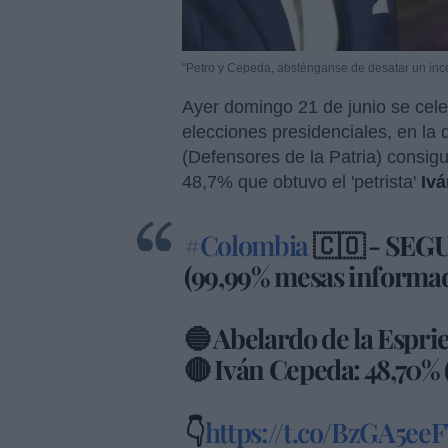
"Petro y Cepeda, absténganse de desatar un incen
Ayer domingo 21 de junio se cel
elecciones presidenciales, en la 
(Defensores de la Patria) consigui
48,7% que obtuvo el 'petrista'
Iv
#Colombia
🇨🇴 - SE
(99,99% mesas informad
🔵 Abelardo de la Espriel
🔴 Iván Cepeda: 48,70% (
👇
https://t.co/BzGA5eeF