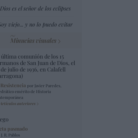
Dios es el señor de los eclipses
Soy viejo... y no lo puedo evitar
Minucias visuales
 última comunión de los 15
rmanos de San Juan de Dios, el
 de julio de 1936, en Calafell
arragona)
 Resistencia
por Javier Paredes,
edrático emérito de Historia
ntemporánea
Artículos anteriores
ego
eta pasmado
 J. R. Pablos