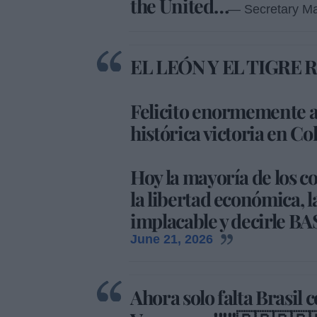
the United…
— Secretary M
EL LEÓN Y EL TIGRE 
Felicito enormemente 
histórica victoria en C
Hoy la mayoría de los c
la libertad económica, l
implacable y decirle B
June 21, 2026
Ahora solo falta Brasil 