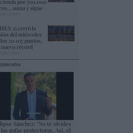
cienda por 700.000
ros... suma y sigue
ogio López
 IBEX 35 cerró la
sión del miércoles
 los 20.057 puntos,
 nuevo récord
ogio López
gumentos
lipse Sánchez: "No te olvides
 las gafas protectoras. Así, el