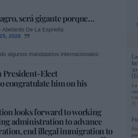
lagro, será gigante porque…
 Abelardo De La Espriella
25, 2026
itado algunos mandatarios internacionales:
La
he
30
n President-Elect
(T
o congratulate him on his
La
cat
Co
ion looks forward to working
Fu
ing administration to advance
ration, end illegal immigration to
Po
por