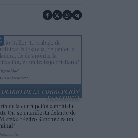
elo Gullo: “El trabajo de
itificar la historia, de poner la
dadera, de desmontar la
ificación, es un trabajo cristiano"
Hispanidad
ulos anteriores
DIARIO DE LA CORRUPCIÓN
SANCHISTA
rio de la corrupción sanchista.
te Oír se manifiesta delante de
Mareta: “Pedro Sánchez es un
minal”
 Redacción