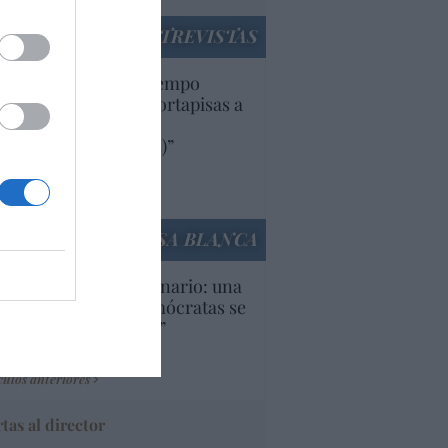
ENTREVISTAS
uropa lleva mucho tiempo
iendo aranceles y cortapisas a
oductos y compañías
ricanas (y europeas)”
Ana Sánchez Arjona
culos anteriores
LA CASA BLANCA
U. Inquietante escenario: una
cera parte de los demócratas se
ine como “socialista”
Ignacio Aguirre
culos anteriores
tas al director