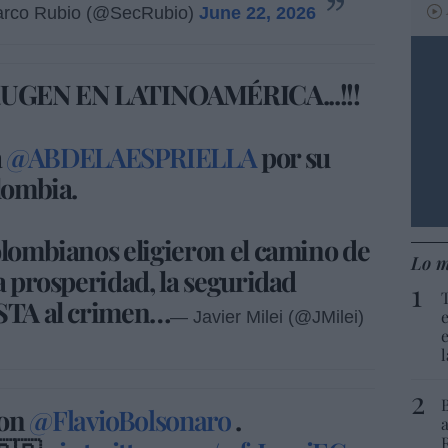
arco Rubio (@SecRubio)
June 22, 2026
RUGEN EN LATINOAMÉRICA...!!!
a
@ABDELAESPRIELLA
por su
olombia.
olombianos eligieron el camino de
Lo m
a prosperidad, la seguridad
ASTA al crimen…
— Javier Milei (@JMilei)
con
@FlavioBolsonaro
.