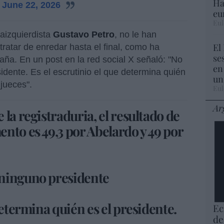
Ha
)
June 22, 2026
eu
Eul
raizquierdista
Gustavo Petro
, no le han
El
tratar de enredar hasta el final, como ha
se
ña. En un post en la red social X señaló: "No
en
dente. Es el escrutinio el que determina quién
un
jueces".
Eul
Ar
la registraduria, el resultado de
nto es 49,3 por Abelardo y 49 por
 ninguno presidente
determina quién es el presidente.
Ec
de