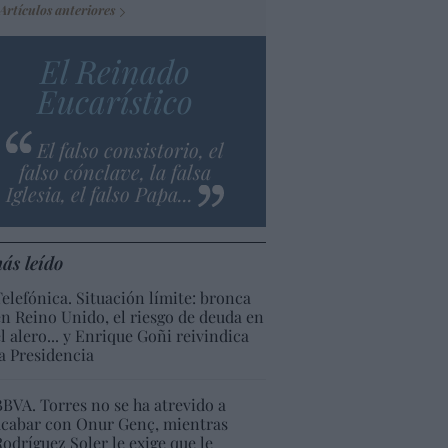
Artículos anteriores
El Reinado
Eucarístico
El falso consistorio, el
falso cónclave, la falsa
Iglesia, el falso Papa...
ás leído
Telefónica. Situación límite: bronca
en Reino Unido, el riesgo de deuda en
el alero... y Enrique Goñi reivindica
la Presidencia
BBVA. Torres no se ha atrevido a
acabar con Onur Genç, mientras
Rodríguez Soler le exige que le