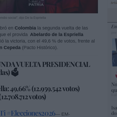
Artí
dio social", dijo De la Espriella
En
ebró en
Colombia
la segunda vuelta de las
por
que el provida
Abelardo de la Espriella
ó la victoria, con el 49,6 % de votos, frente al
án Cepeda
(Pacto Histórico).
GUNDA VUELTA PRESIDENCIAL
as) 🗳️
No
la: 49,66% (12.959.542 votos)
qu
12.708.712 votos)
Eul
Is
Ti
#Elecciones2026
do
— EM-