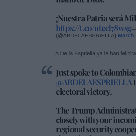
¡Nuestra Patria será Mi
https://t.co/utecl78wsg
—
(@ABDELAESPRIELLA)
March 
A De la Espriella ya le han felic
Just spoke to Colombia
@ABDELAESPRIELLA
t
electoral victory.
The Trump Administrat
closely with your incom
regional security coope