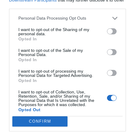
No toda crítica a un obispo supone una falta
third parties.
de respeto
Gonzalo Sáenz
07/08/26 08:38
Personal Data Processing Opt Outs
I want to opt-out of the Sharing of my
ECONOMÍA
personal data.
Telefónica. Situación límite: bronca en Reino
Opted In
Unido, el riesgo de deuda en el alero... y
Enrique Goñi reivindica la Presidencia
I want to opt-out of the Sale of my
Personal Data.
Eulogio López
06/08/26 16:47
Opted In
I want to opt-out of processing my
Personal Data for Targeted Advertising.
Marcelo Gullo: “El trabajo de desmitificar la
Opted In
historia, de poner la verdadera, de
desmontar la falsificación, es un trabajo
I want to opt-out of Collection, Use,
Retention, Sale, and/or Sharing of my
cristiano"
Personal Data that Is Unrelated with the
Purposes for which it was collected.
por Hispanidad
Opted Out
Artículos anteriores
CONFIRM
DIARIO DE LA CORRUPCIÓN SANCHISTA