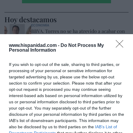
Hoy destacamos
ECONOMÍA
BBVA. Torres no se ha atrevido a acabar con
Onur Genç, mientras Rodríguez Soler le
exige que le nombre CEO... y exhibe músculo
www.hispanidad.com -
Do Not Process My
Personal Information
Eulogio López
07/08/26 07:57
OPINIÓN
If you wish to opt-out of the sale, sharing to third parties, or
Isabel Pantoja pierde dos pleitos con
processing of your personal or sensitive information for
Hacienda por 700.000 euros... suma y sigue
targeted advertising by us, please use the below opt-out
Eulogio López
07/08/26 09:35
section to confirm your selection. Please note that after your
opt-out request is processed you may continue seeing
OPINIÓN
interest-based ads based on personal information utilized by
Centenario de la guerra cristera: ¡Viva Cristo
us or personal information disclosed to third parties prior to
Rey!
your opt-out. You may separately opt-out of the further
José Vicente Martínez
07/08/26 08:41
disclosure of your personal information by third parties on the
IAB’s list of downstream participants. This information may
also be disclosed by us to third parties on the
IAB’s List of
OPINIÓN
Downstream Participants
that may further disclose it to other