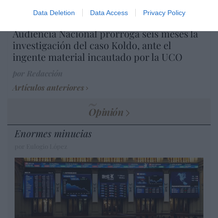
Data Deletion
Data Access
Privacy Policy
Diario de la corrupción sanchista. La
Audiencia Nacional prorroga seis meses la
investigación del caso Koldo, ante el
ingente material incautado por la UCO
por Redacción
Artículos anteriores
Opinión
Enormes minucias
por Eulogio López