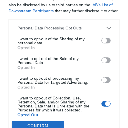
Cristina Martín
06/08/26 17:11
also be disclosed by us to third parties on the
IAB’s List of
Downstream Participants
that may further disclose it to other
third parties.
ECONOMÍA
Siemens baja en bolsa, pese a que vuelve a
Personal Data Processing Opt Outs
elevar previsiones, tras un trimestre récord
Cristina Martín
I want to opt-out of the Sharing of my
06/08/26 15:12
personal data.
Opted In
OPINIÓN
“Sánchez es un sinvergüenza que ha
I want to opt-out of the Sale of my
abandonado a su país, porque Ceuta es
Personal Data.
España. Tenemos un Gobierno en
Opted In
connivencia con Marruecos”: acusa una ceutí
I want to opt-out of processing my
Hispanidad
06/08/26 11:30
Personal Data for Targeted Advertising.
Opted In
I want to opt-out of Collection, Use,
Marcelo Gullo: “El trabajo de desmitificar la
Retention, Sale, and/or Sharing of my
Personal Data that Is Unrelated with the
historia, de poner la verdadera, de
Purposes for which it was collected.
desmontar la falsificación, es un trabajo
Opted Out
cristiano"
CONFIRM