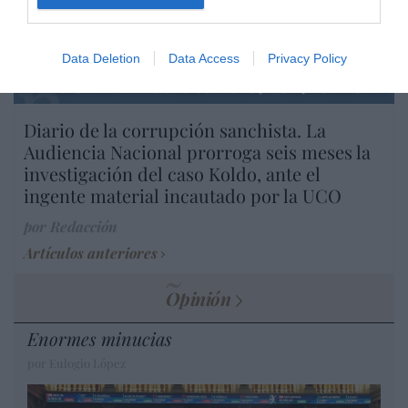
por Hispanidad
Artículos anteriores
Data Deletion
Data Access
Privacy Policy
DIARIO DE LA CORRUPCIÓN SANCHISTA
Diario de la corrupción sanchista. La
Audiencia Nacional prorroga seis meses la
investigación del caso Koldo, ante el
ingente material incautado por la UCO
por Redacción
Artículos anteriores
Opinión
Enormes minucias
por Eulogio López