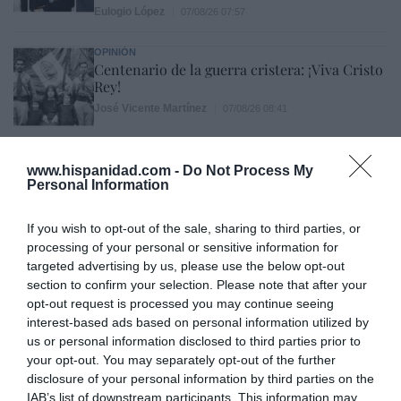
Eulogio López
07/08/26 07:57
OPINIÓN
Centenario de la guerra cristera: ¡Viva Cristo
Rey!
José Vicente Martínez
07/08/26 08:41
OPINIÓN
No toda crítica a un obispo supone una falta
www.hispanidad.com -
Do Not Process My
de respeto
Personal Information
Gonzalo Sáenz
07/08/26 08:38
If you wish to opt-out of the sale, sharing to third parties, or
processing of your personal or sensitive information for
ECONOMÍA
targeted advertising by us, please use the below opt-out
Telefónica. Situación límite: bronca en Reino
section to confirm your selection. Please note that after your
Unido, el riesgo de deuda en el alero... y
opt-out request is processed you may continue seeing
Enrique Goñi reivindica la Presidencia
interest-based ads based on personal information utilized by
Eulogio López
06/08/26 16:47
us or personal information disclosed to third parties prior to
ECONOMÍA
your opt-out. You may separately opt-out of the further
Disney cree que sus acciones están
disclosure of your personal information by third parties on the
infravaloradas y hará más recompras
IAB’s list of downstream participants. This information may