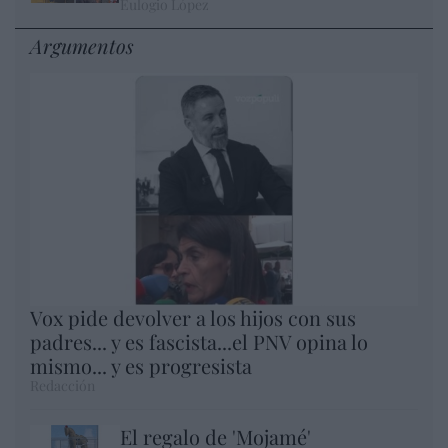
Eulogio López
Argumentos
Vox pide devolver a los hijos con sus
padres... y es fascista...el PNV opina lo
mismo... y es progresista
Redacción
El regalo de 'Mojamé'