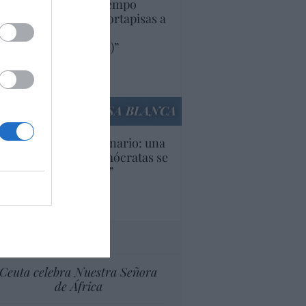
uropa lleva mucho tiempo
iendo aranceles y cortapisas a
oductos y compañías
ricanas (y europeas)”
Ana Sánchez Arjona
culos anteriores
LA CASA BLANCA
U. Inquietante escenario: una
cera parte de los demócratas se
ine como “socialista”
Ignacio Aguirre
culos anteriores
tas al director
Ceuta celebra Nuestra Señora
de África