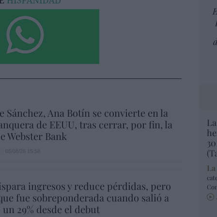
E
d
e Sánchez, Ana Botín se convierte en la
La
nquera de EEUU, tras cerrar, por fin, la
he
e Webster Bank
30
(T
05/08/26 15:58
La
cat
spara ingresos y reduce pérdidas, pero
Co
que fue sobreponderada cuando salió a
e un 29% desde el debut