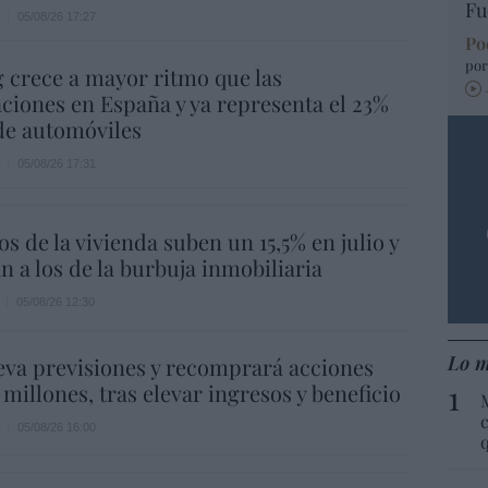
Fu
05/08/26 17:27
Po
por
g crece a mayor ritmo que las
ciones en España y ya representa el 23%
 de automóviles
05/08/26 17:31
os de la vivienda suben un 15,5% en julio y
n a los de la burbuja inmobiliaria
05/08/26 12:30
Lo m
eva previsiones y recomprará acciones
 millones, tras elevar ingresos y beneficio
c
05/08/26 16:00