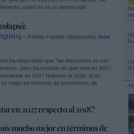
No
rlamento, usted no es un demócrata".
em
Eul
colapsó:
Ceqnwq
Mi
— Partido Popular (@ppopular)
June
ti
Eul
Co
ista ha respondido que "las elecciones se van
al
Sánchez-, pero ha insistido en que será en 2027:
Eul
 presentar en 2027 respecto al 2018. Si es
e es mejor en términos de crecimiento, de
Ar
tar en 2027 respecto al 2018?
país mucho mejor en términos de