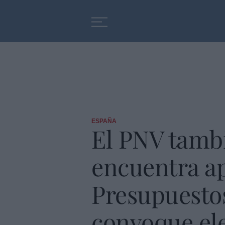
Educación
Entrevistas
ESPAÑA
El PNV tambi
encuentra ap
Presupuestos
convoque el