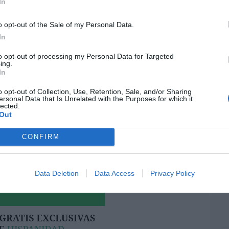
“E
In
inmediatamente. Pero no lo hacen…
pon
pr
o opt-out of the Sale of my Personal Data.
ame
In
por 
to opt-out of processing my Personal Data for Targeted
resado este artículo?
Artí
ing.
In
tro newsletter y recibe cada dia
o más destacado de Hispanidad
o opt-out of Collection, Use, Retention, Sale, and/or Sharing
ersonal Data that Is Unrelated with the Purposes for which it
EEU
lected.
Out
ter
def
CONFIRM
iones legales
por 
Artí
Data Deletion
Data Access
Privacy Policy
Car