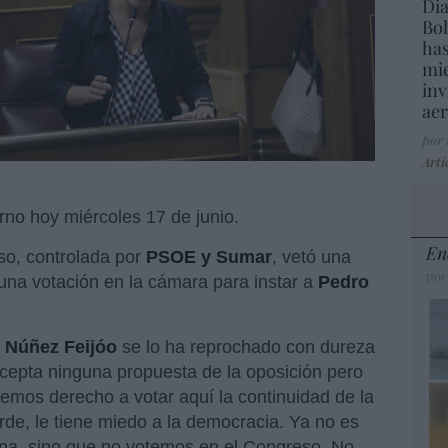
Dia
Bol
has
mie
inv
aer
por
Artí
rno hoy miércoles 17 de junio.
En
so, controlada por
PSOE y Sumar
, vetó una
por
 una votación en la cámara para instar a
Pedro
 Núñez Feijóo
se lo ha reprochado con dureza
acepta ninguna propuesta de la oposición pero
mos derecho a votar aquí la continuidad de la
rde, le tiene miedo a la democracia. Ya no es
na, sino que no votemos en el Congreso. No