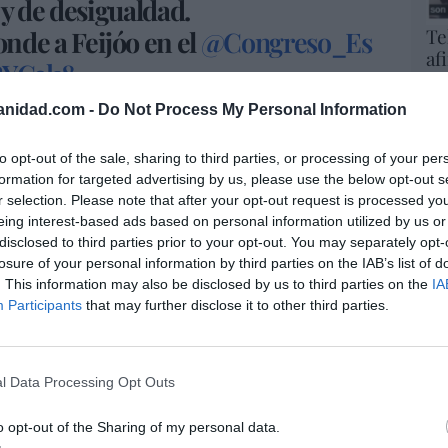
y de desigualdad.
Te
nde a Feijóo en el
@Congreso_Es
af
wRYC3k8
in
— PSOE (@PSOE)
June 17, 2026
li
anidad.com -
Do Not Process My Personal Information
es
gu
s, el PNV, por boca de su diputada
Maribel
to opt-out of the sale, sharing to third parties, or processing of your per
His
formation for targeted advertising by us, please use the below opt-out s
l Ejecutivo en la sesión de control del Congreso
r selection. Please note that after your opt-out request is processed y
cientes para aprobar los Presupuestos de 2027
Cu
eing interest-based ads based on personal information utilized by us or
tu
 elecciones".
disclosed to third parties prior to your opt-out. You may separately opt-
Red
losure of your personal information by third parties on the IAB’s list of
o siempre más suave con sus socios que con el
. This information may also be disclosed by us to third parties on the
IA
as presupuestarias han permitido "gestionar
Fu
Participants
that may further disclose it to other third parties.
ve
ictos territoriales de nuestro país, contener el
ve
r un 14% la factura eléctrica". "Nuestra
His
 medidas".
l Data Processing Opt Outs
jercen tanto Junts como el PNV son bastante
o opt-out of the Sharing of my personal data.
r una moción de censura que implicase