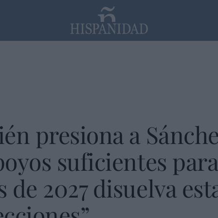
PP
SANTANDER
Religión
én presiona a Sánche
oyos suficientes para
 de 2027 disuelva es
ecciones”