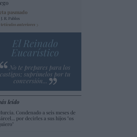
ego
eta pasmado
 J. R. Pablos
Artículos anteriores
El Reinado
Eucarístico
No te prepares para los
castigos; suprímelos por tu
conversión...
ás leído
Murcia. Condenado a seis meses de
árcel... por decirles a sus hijos "os
quiero"