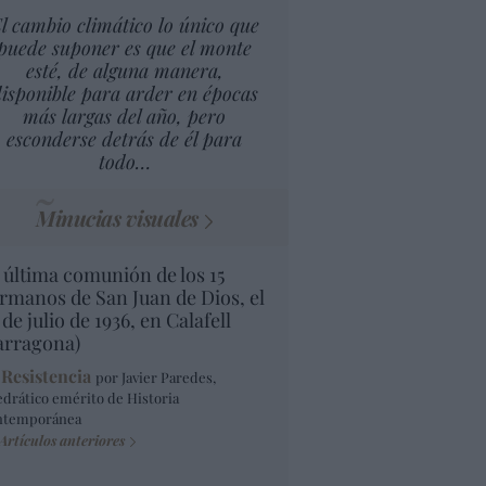
l cambio climático lo único que
puede suponer es que el monte
esté, de alguna manera,
isponible para arder en épocas
más largas del año, pero
esconderse detrás de él para
todo…
Minucias visuales
 última comunión de los 15
rmanos de San Juan de Dios, el
 de julio de 1936, en Calafell
arragona)
 Resistencia
por Javier Paredes,
edrático emérito de Historia
ntemporánea
Artículos anteriores