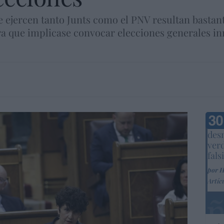
e ejercen tanto Junts como el PNV resultan basta
a que implicase convocar elecciones generales in
Marc
desm
ver
fals
por 
Artíc