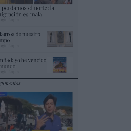
 perdamos el norte: la
igración es mala
ogio López
lagros de nuestro
empo
ogio López
nfiad: yo he vencido
 mundo
ogio López
gumentos