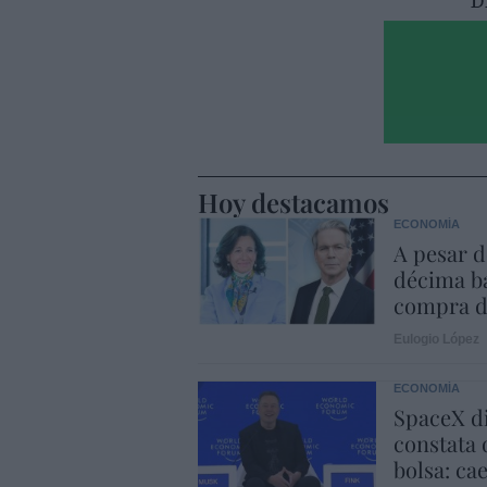
Hoy destacamos
ECONOMÍA
A pesar d
décima ba
compra d
Eulogio López
ECONOMÍA
SpaceX di
constata 
bolsa: ca