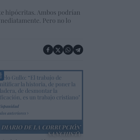
nte hipócritas. Ambos podrían
mediatamente. Pero no lo
elo Gullo: “El trabajo de
itificar la historia, de poner la
dadera, de desmontar la
ificación, es un trabajo cristiano"
Hispanidad
ulos anteriores
DIARIO DE LA CORRUPCIÓN
SANCHISTA